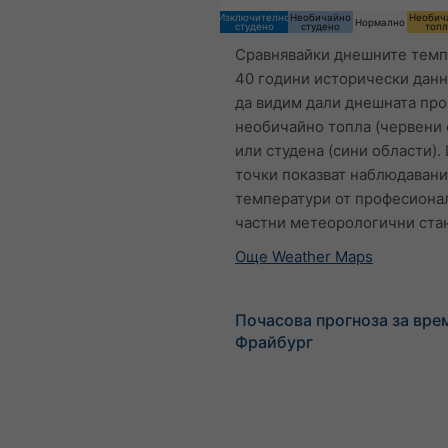
Изключително
Необичайно
Необич
Нормално
студено
студено
топ
Сравнявайки днешните темп
40 години исторически дан
да видим дали днешната про
необичайно топла (червени 
или студена (сини области).
точки показват наблюдавани
температури от професиона
частни метеорологични ста
Още Weather Maps
Почасова прогноза за вре
Фрайбург