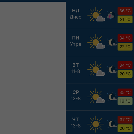
НД
36 °C
Днес
21 °C
ПН
34 °C
Утре
22 °C
ВТ
34 °C
11-8
20 °C
СР
35 °C
12-8
19 °C
ЧТ
37 °C
13-8
20 °C