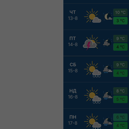
ЧТ
10 °C
13-8
3 °C
ПТ
9 °C
14-8
4 °C
СБ
9 °C
15-8
4 °C
НД
8 °C
16-8
5 °C
ПН
6 °C
17-8
4 °C