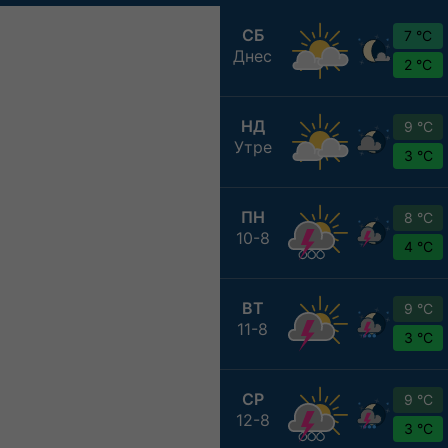
СБ
7 °C
Днес
2 °C
НД
9 °C
Утре
3 °C
ПН
8 °C
10-8
4 °C
ВТ
9 °C
11-8
3 °C
СР
9 °C
12-8
3 °C