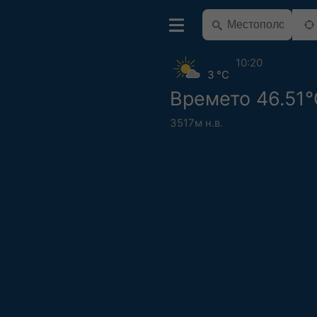
10:20
3 °C
Времето 46.51°
3517м н.в.