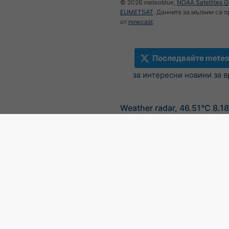
© 2026 meteoblue,
NOAA Satellites 
EUMETSAT
. Данните за мълнии са 
от
nowcast
.
Последвайте meteo
за интересни новини за 
Weather radar, 46.51°С 8.1
©