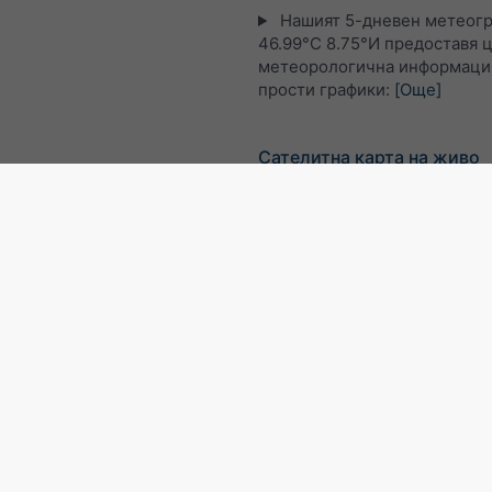
Нашият 5-дневен метеогр
46.99°С 8.75°И предоставя 
метеорологична информация
прости графики:
[Още]
Сателитна карта на живо