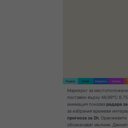
Ръмеж
Слаб
Умерено
Силен
Маркерът за местоположени
поставен върху 46.99°С 8.75
анимация показва
радара з
за избрания времеви интерва
прогноза за 2h
. Оранжевите
обозначават мълнии. Даннит