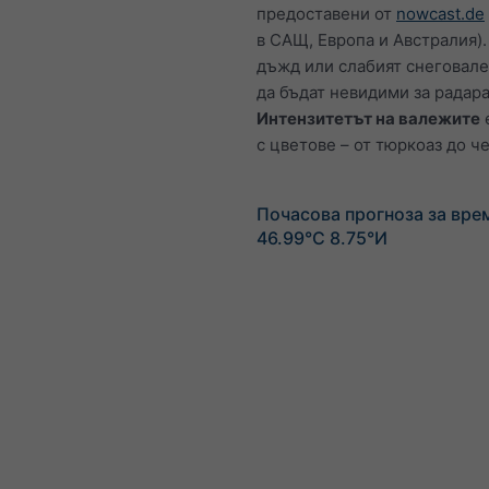
предоставени от
nowcast.de
в САЩ, Европа и Австралия).
дъжд или слабият снеговал
да бъдат невидими за радара
Интензитетът на валежите
с цветове – от тюркоаз до ч
Почасова прогноза за вре
46.99°С 8.75°И