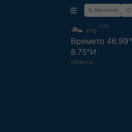
5:00
11 °C
Времето 46.99
8.75°И
2504м н.в.