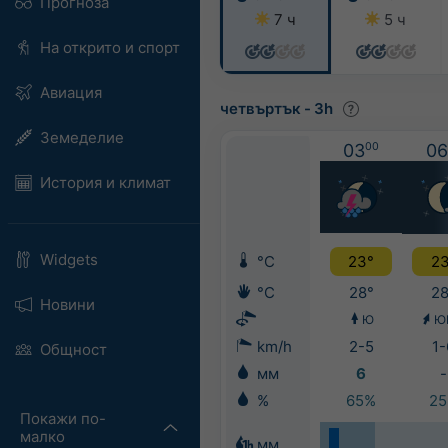
Прогноза
7 ч
5 ч
На открито и спорт
Авиация
четвъртък
-
3h
Земеделие
03
00
06
История и климат
Widgets
°C
23°
23
°C
28°
28
Новини
Ю
Ю
km/h
2-5
1-
Общност
мм
6
-
%
65%
2
Покажи по-
малко
мм