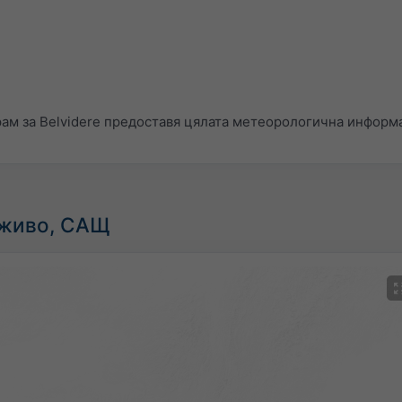
м за Belvidere предоставя цялата метеорологична информа
 живо, САЩ