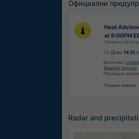
Официални предупр
Heat Advisor
at 8:00PM E
Умерено метеор
От
Днес
14:12
(
Източник:
United
Weather Service
Последна актуа
Покажи повече
Radar and precipita