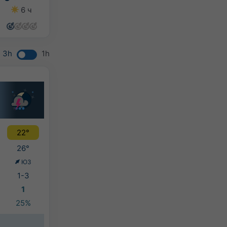
6 ч
10 ч
12 ч
12 ч
3h
1h
22°
26°
ЮЗ
1-3
1
25%