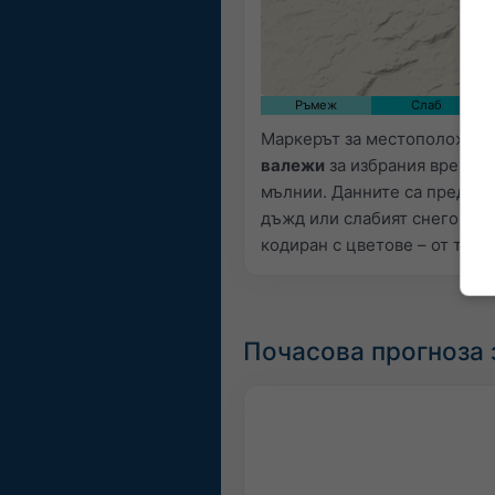
Ръмеж
Слаб
Маркерът за местоположение
валежи
за избрания времеви
мълнии. Данните са предос
дъжд или слабият снеговале
кодиран с цветове – от тюрк
Почасова прогноза з