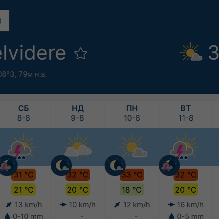
lvidere
3
08°З,
79м н.в.
СБ
НД
ПН
ВТ
8-8
9-8
10-8
11-8
31 °C
32 °C
33 °C
32 °C
21 °C
20 °C
18 °C
20 °C
13 km/h
10 km/h
12 km/h
16 km/h
0-10 mm
-
-
0-5 mm