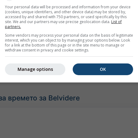
Your personal data will be processed and information from your device
(cookies, unique identifiers, and other device data) may be stored by,
accessed by and shared with 750 partners, or used specifically by this
site. We and our partners may use precise geolocation data.
List of
partners.
Умерено
Силен
Много силен
Град
Some vendors may process your personal data on the basis of legitimate
 е поставен върху Belvidere. Тази анимация показва
радара
interest, which you can object to by managing your options below. Look
for a link at the bottom of this page or in the site menu to manage or
 интервал, както и
прогноза за 2h
. Оранжевите кръстчета о
withdraw consent in privacy and cookie settings.
тавени от
nowcast.de
(налични в САЩ, Европа и Австралия). 
ж може да бъдат невидими за радара.
Интензитетът на вал
оаз до червено.
Manage options
OK
а времето за Belvidere