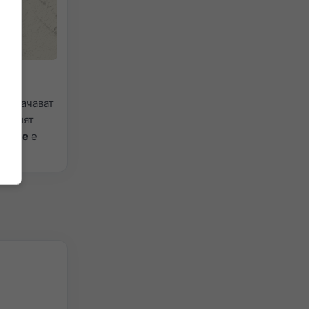
 за
бозначават
Ситният
ежите
е