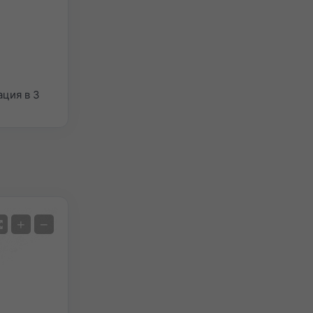
ция в 3
Сателит
+
−
Без радар
С радар
Измерена температура
Измерени валежи