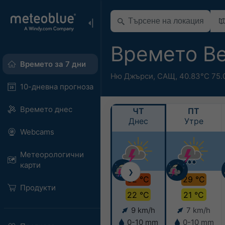
Времето Be
Времето за 7 дни
Ню Джърси
,
САЩ
,
40.83°С 75.
10-дневна прогноза
Времето днес
ЧТ
ПТ
Днес
Утре
Webcams
Метеорологични
карти
❯
32 °C
29 °C
Продукти
22 °C
21 °C
9 km/h
7 km/h
0-10 mm
0-10 mm