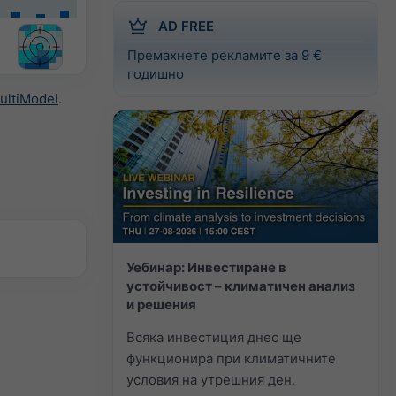
AD FREE
Премахнете рекламите за 9 €
годишно
ultiModel
.
Уебинар: Инвестиране в
устойчивост – климатичен анализ
и решения
Всяка инвестиция днес ще
функционира при климатичните
условия на утрешния ден.