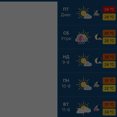
ПТ
34 °C
Днес
24 °C
СБ
30 °C
Утре
25 °C
НД
32 °C
9-8
24 °C
ПН
31 °C
10-8
22 °C
ВТ
31 °C
11-8
24 °C