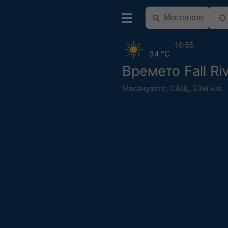
16:55
34 °C
Времето Fall Ri
Масачузетс
,
САЩ
,
33м н.в.