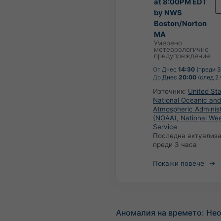
at 8:00PM EDT
by NWS
Boston/Norton
MA
Умерено
метеорологично
предупреждение
От
Днес
14:30
(преди 3
До
Днес
20:00
(след 2 
Източник:
United Sta
National Oceanic and
Atmospheric Administ
(NOAA), National We
Service
Последна актуализа
преди 3 часа
Покажи повече
Аномалия на времето: Не