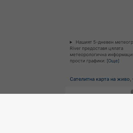
Нашият 5-дневен метеогра
River предоставя цялата
метеорологична информация
прости графики:
[Още]
Сателитна карта на живо