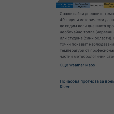
Изключително
Необичайно
Необич
Нормално
студено
студено
топ
Сравнявайки днешните темп
40 години исторически дан
да видим дали днешната про
необичайно топла (червени 
или студена (сини области).
точки показват наблюдавани
температури от професиона
частни метеорологични ста
Още Weather Maps
Почасова прогноза за врем
River