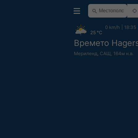
0 km/h
18:35
25 °C
Времето Hager
Мериленд
,
САЩ
,
164м н.в.