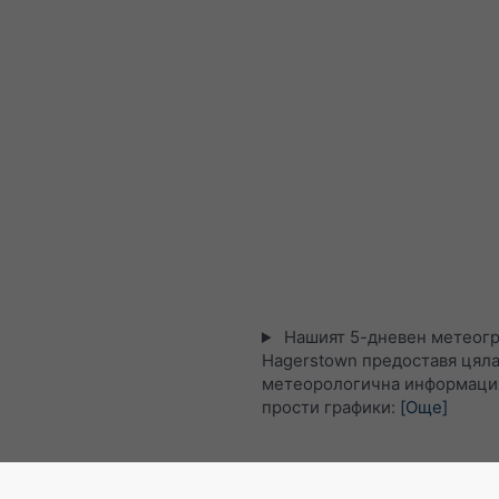
Нашият 5-дневен метеогр
Hagerstown предоставя цяла
метеорологична информация
прости графики:
[Още]
Сателитна карта на живо