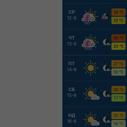
СР
29 °C
12-8
22 °C
ЧТ
30 °C
13-8
20 °C
ПТ
27 °C
14-8
19 °C
СБ
26 °C
15-8
17 °C
НД
25 °C
16-8
18 °C