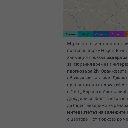
Ръмеж
Слаб
Умерено
Силен
Маркерът за местоположени
поставен върху Hagerstown.
анимация показва
радара з
за избрания времеви интерва
прогноза за 2h
. Оранжевите
обозначават мълнии. Даннит
предоставени от
nowcast.de
в САЩ, Европа и Австралия).
дъжд или слабият снеговал
да бъдат невидими за радара
Интензитетът на валежите
с цветове – от тюркоаз до ч