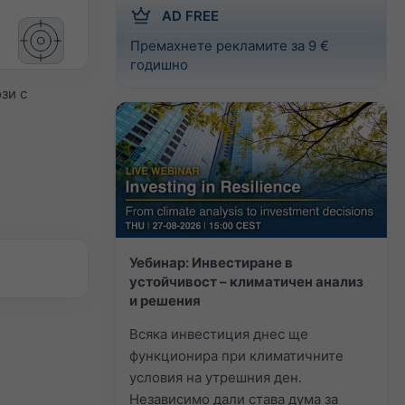
AD FREE
Премахнете рекламите за 9 €
годишно
зи с
Уебинар: Инвестиране в
устойчивост – климатичен анализ
и решения
Всяка инвестиция днес ще
функционира при климатичните
условия на утрешния ден.
Независимо дали става дума за