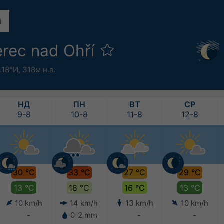
erec nad Ohří
.18°И,
318м н.в.
НД
ПН
ВТ
СР
9-8
10-8
11-8
12-8
30 °C
33 °C
27 °C
29 °C
13 °C
18 °C
16 °C
13 °C
10 km/h
14 km/h
13 km/h
10 km/h
-
0-2 mm
-
-