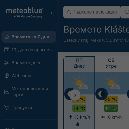
Времето Klášt
Времето за 7 дни
Ústecký kraj
,
Чехия
,
50.39°С 13
10-дневна прогноза
ПТ
СБ
Времето днес
Днес
Утре
Webcams
Метеорологични
карти
❯
24 °C
25 °C
Продукти
14 °C
12 °C
13 km/h
10 km/h
-
-