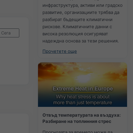
инфраструктура, активи или градско
развитие, организациите трябва да
разбират бъдещите климатични
рискове. Климатичните данни с
Сега
висока резолюция осигуряват
надеждна основа за тези решения.
Прочетете още
Отвъд температурата на въздуха:
Разбиране на топлинния стрес
Прогнозата за времето може да