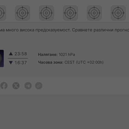
а много висока предсказуемост. Сравнете различни прогно
▲
23:58
Налягане:
1021 hPa
Часова зона:
CEST (UTC +02:00h)
▼
16:37