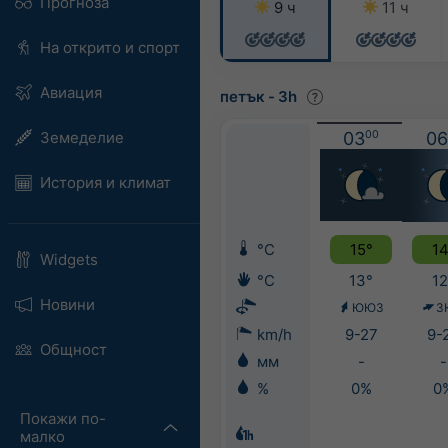
Прогноза
9 ч
11 ч
На открито и спорт
Авиация
петък
-
3h
Земеделие
03
00
06
История и климат
°C
15°
14
Widgets
°C
13°
12
Новини
ЮЮЗ
З
km/h
9-27
9-
Общност
мм
-
-
%
0%
0
Покажи по-
малко