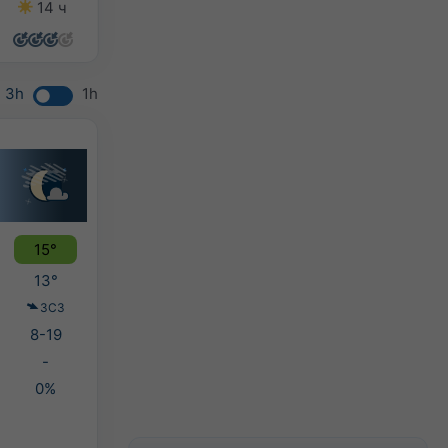
14 ч
14 ч
14 ч
12 ч
3h
1h
15°
13°
ЗСЗ
8-19
-
0%