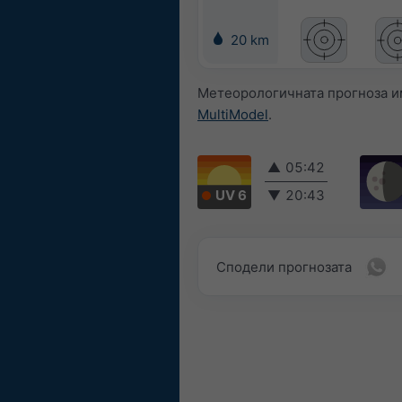
20 km
Метеорологичната прогноза им
MultiModel
.
▲
05:42
UV 6
▼
20:43
Сподели прогнозата