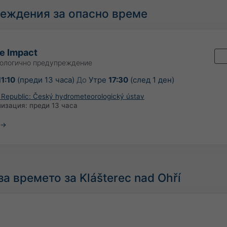
еждения за опасно време
e Impact
ологично предупреждение
1:10
(преди 13 часа)
До
Утре
17:30
(след 1 ден)
Republic: Český hydrometeorologický ústav
лизация:
преди 13 часа
а времето за Klášterec nad Ohří