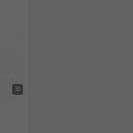
Измерени валежи
Screenshot
©