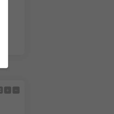
Сателит
+
−
Без радар
С радар
Измерена температура