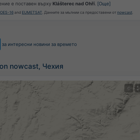
ние е поставен върху
Klášterec nad Ohří
.
[Още]
GOES-16
and
EUMETSAT
. Данните за мълнии са предоставени от
nowcast
.
за интересни новини за времето
ion nowcast, Чехия
©