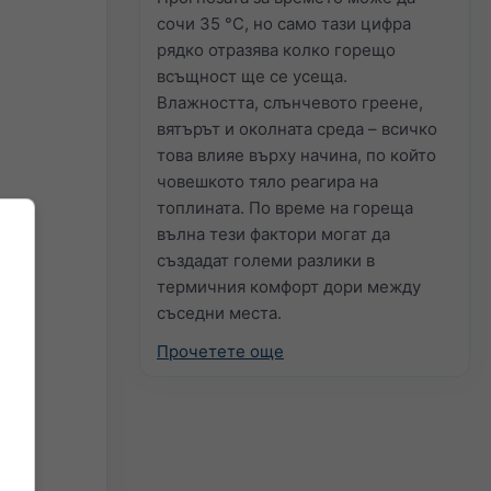
сочи 35 °C, но само тази цифра
рядко отразява колко горещо
всъщност ще се усеща.
Влажността, слънчевото греене,
вятърът и околната среда – всичко
това влияе върху начина, по който
човешкото тяло реагира на
топлината. По време на гореща
вълна тези фактори могат да
създадат големи разлики в
термичния комфорт дори между
съседни места.
Прочетете още