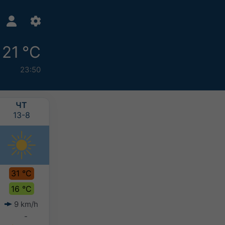
21 °C
23:50
ЧТ
ПТ
СБ
НД
13-8
14-8
15-8
16-8
31 °C
32 °C
31 °C
30 °C
16 °C
18 °C
19 °C
18 °C
9 km/h
8 km/h
8 km/h
7 km/h
-
-
-
-