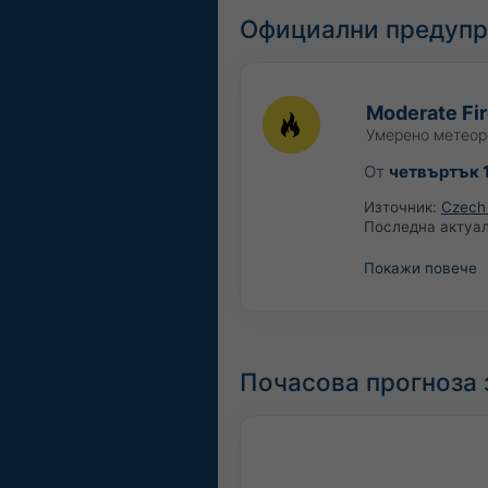
Официални предупр
Moderate Fir
Умерено метеор
От
четвъртък 1
Източник:
Czech 
Последна актуа
Покажи повече
Почасова прогноза з