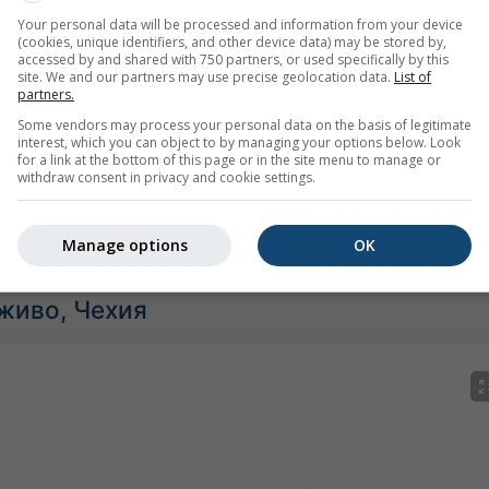
Your personal data will be processed and information from your device
(cookies, unique identifiers, and other device data) may be stored by,
accessed by and shared with 750 partners, or used specifically by this
site. We and our partners may use precise geolocation data.
List of
partners.
Some vendors may process your personal data on the basis of legitimate
interest, which you can object to by managing your options below. Look
for a link at the bottom of this page or in the site menu to manage or
withdraw consent in privacy and cookie settings.
м за Klášterec nad Ohří предоставя цялата метеорологична
фики:
[Още]
Manage options
OK
 живо, Чехия