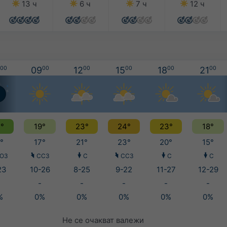
13 ч
6 ч
7 ч
12 ч
00
09
00
12
00
15
00
18
00
21
00
°
19°
23°
24°
23°
18°
°
17°
21°
23°
20°
15°
ЮЗ
ССЗ
С
ССЗ
С
С
23
10-26
8-25
9-22
11-27
12-29
-
-
-
-
-
%
0%
0%
0%
0%
0%
Не се очакват валежи