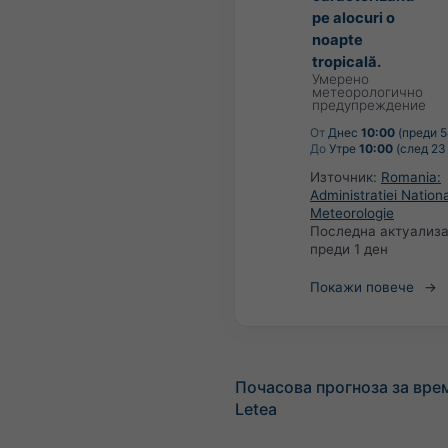
pe alocuri o
noapte
tropicală.
Умерено
метеорологично
предупреждение
От
Днес
10:00
(преди 5
До
Утре
10:00
(след 23
Източник:
Romania:
Administratiei Nation
Meteorologie
Последна актуализа
преди 1 ден
Покажи повече
Почасова прогноза за вре
Letea