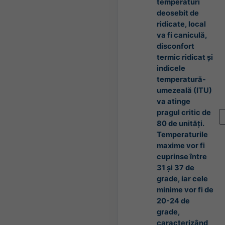
temperaturi
deosebit de
ridicate, local
va fi caniculă,
disconfort
termic ridicat și
indicele
temperatură-
umezeală (ITU)
va atinge
pragul critic de
80 de unități.
Temperaturile
maxime vor fi
cuprinse între
31 și 37 de
grade, iar cele
minime vor fi de
20-24 de
grade,
caracterizând