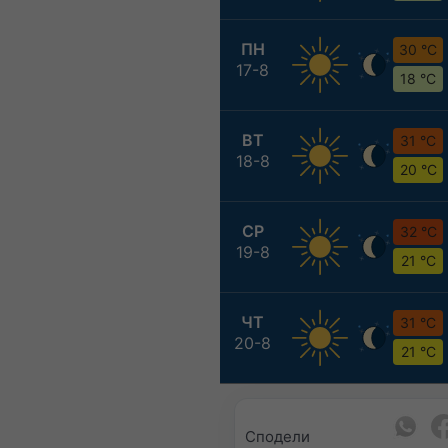
ПН
30 °C
17-8
18 °C
ВТ
31 °C
18-8
20 °C
СР
32 °C
19-8
21 °C
ЧТ
31 °C
20-8
21 °C
Сподели