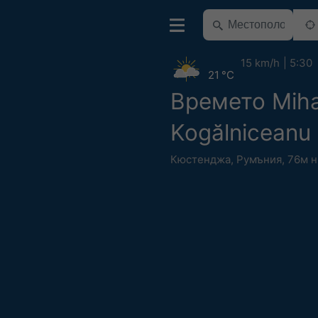
15 km/h
5:30
21 °C
Времето Miha
Kogălniceanu
Кюстенджа
,
Румъния
,
76м н