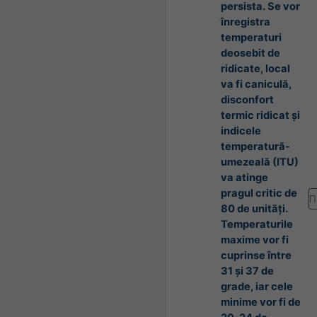
persista. Se vor
înregistra
temperaturi
deosebit de
ridicate, local
va fi caniculă,
disconfort
termic ridicat și
indicele
temperatură-
umezeală (ITU)
va atinge
pragul critic de
П
80 de unități.
Temperaturile
maxime vor fi
cuprinse între
31 și 37 de
grade, iar cele
minime vor fi de