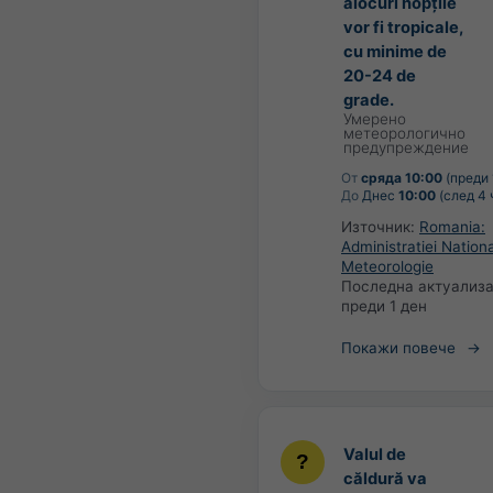
alocuri nopțile
vor fi tropicale,
cu minime de
20-24 de
grade.
Умерено
метеорологично
предупреждение
От
сряда 10:00
(преди 
До
Днес
10:00
(след 4 
Източник:
Romania:
Administratiei Nation
Meteorologie
Последна актуализа
преди 1 ден
Покажи повече
Valul de
căldură va