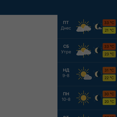
ПТ
33 °C
Днес
21 °C
СБ
33 °C
Утре
23 °C
НД
31 °C
9-8
22 °C
ПН
30 °C
10-8
20 °C