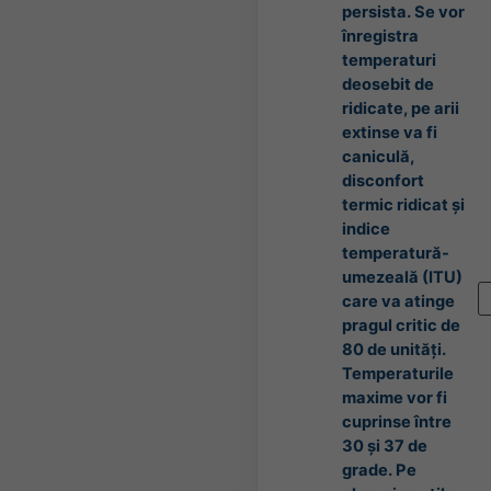
persista. Se vor
înregistra
temperaturi
deosebit de
ridicate, pe arii
extinse va fi
caniculă,
disconfort
termic ridicat și
indice
temperatură-
umezeală (ITU)
care va atinge
pragul critic de
80 de unități.
Temperaturile
maxime vor fi
cuprinse între
30 și 37 de
grade. Pe