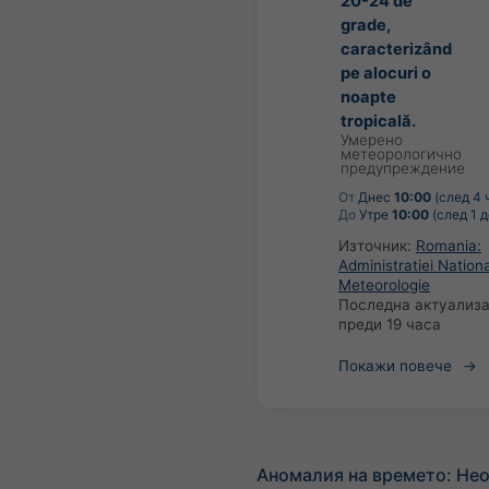
20-24 de
grade,
caracterizând
pe alocuri o
noapte
tropicală.
Умерено
метеорологично
предупреждение
От
Днес
10:00
(след 4 
До
Утре
10:00
(след 1 д
Източник:
Romania:
Administratiei Nation
Meteorologie
Последна актуализа
преди 19 часа
Покажи повече
Аномалия на времето: Не