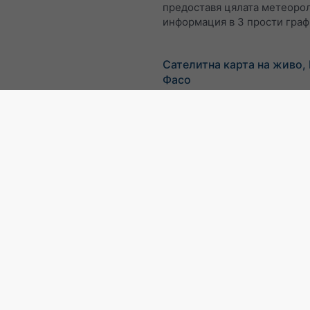
предоставя цялата метеоро
информация в 3 прости гра
Сателитна карта на живо,
Фасо