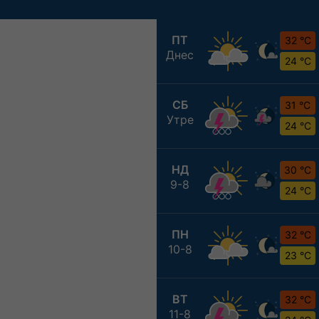
ПТ
32 °C
Днес
24 °C
СБ
31 °C
Утре
24 °C
НД
30 °C
9-8
24 °C
ПН
32 °C
10-8
23 °C
ВТ
32 °C
11-8