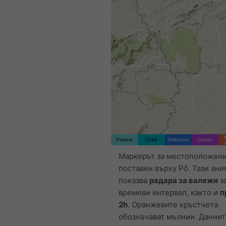
Ръмеж
Слаб
Умерено
Силен
Маркерът за местоположени
поставен върху Pô. Тази ан
показва
радара за валежи
з
времеви интервал, както и
п
2h
. Оранжевите кръстчета
обозначават мълнии. Даннит