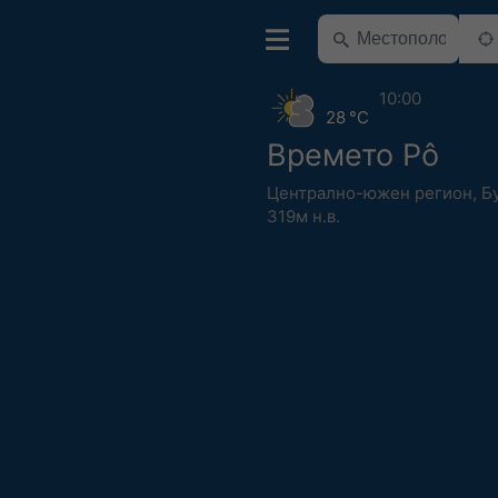
10:00
28 °C
Времето Pô
Централно-южен регион
,
Б
319м н.в.