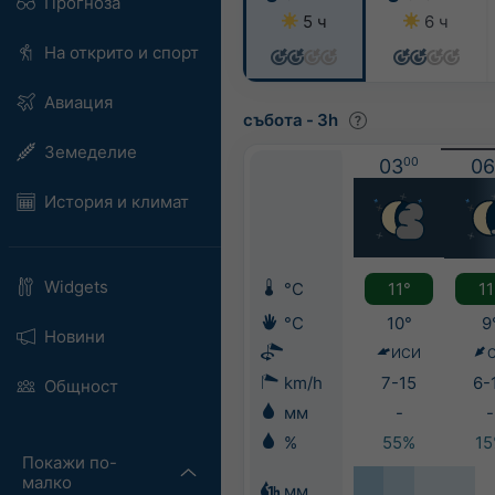
Прогноза
5 ч
6 ч
На открито и спорт
Авиация
събота
-
3h
Земеделие
03
00
06
История и климат
Widgets
°C
11°
11
°C
10°
9
Новини
ИСИ
km/h
7-15
6-
Общност
мм
-
-
%
55%
1
Покажи по-
малко
мм