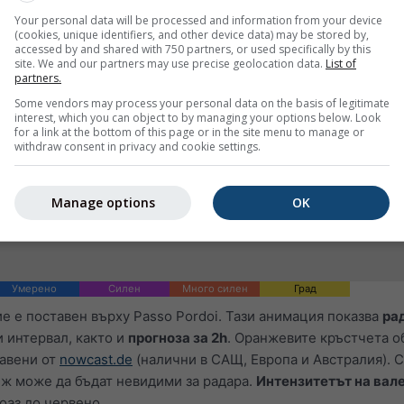
Your personal data will be processed and information from your device
(cookies, unique identifiers, and other device data) may be stored by,
accessed by and shared with 750 partners, or used specifically by this
site. We and our partners may use precise geolocation data.
List of
partners.
Some vendors may process your personal data on the basis of legitimate
interest, which you can object to by managing your options below. Look
for a link at the bottom of this page or in the site menu to manage or
withdraw consent in privacy and cookie settings.
Manage options
OK
Умерено
Силен
Много силен
Град
 е поставен върху Passo Pordoi. Тази анимация показва
ра
 интервал, както и
прогноза за 2h
. Оранжевите кръстчета о
тавени от
nowcast.de
(налични в САЩ, Европа и Австралия). 
ж може да бъдат невидими за радара.
Интензитетът на вал
оаз до червено.