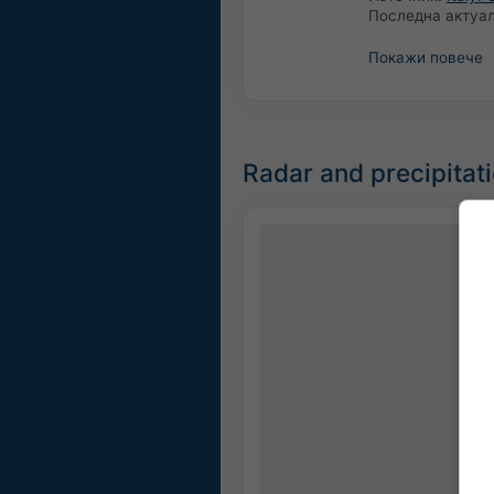
Последна актуа
Покажи повече
Radar and precipitat
©