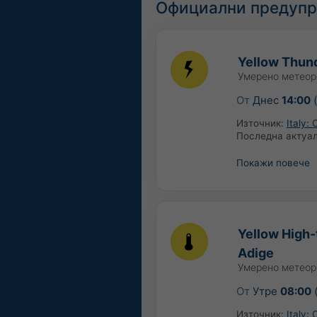
Официални предупр
Yellow Thund
Умерено метеор
От
Днес
14:00
(
Източник:
Italy:
Последна актуа
Покажи повече
Yellow High-
Adige
Умерено метеор
От
Утре
08:00
(
Източник:
Italy: