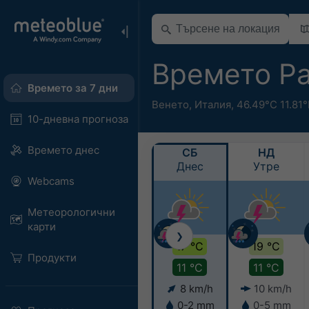
Времето Pa
Времето за 7 дни
Венето
,
Италия
,
46.49°С 11.81
10-дневна прогноза
Времето днес
СБ
НД
Днес
Утре
Webcams
Метеорологични
карти
❯
17 °C
19 °C
Продукти
11 °C
11 °C
8 km/h
10 km/h
0-2 mm
0-5 mm