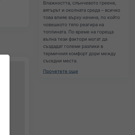
Влажността, слънчевото греене,
вятърът и околната среда – всичко
това влияе върху начина, по който
човешкото тяло реагира на
топлината. По време на гореща
вълна тези фактори могат да
създадат големи разлики в
термичния комфорт дори между
съседни места.
Прочетете още