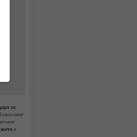
дара за
бозначават
Ситният
ежите
е