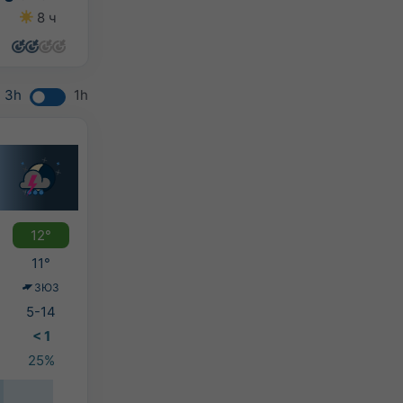
8 ч
9 ч
7 ч
12 ч
3h
1h
12°
11°
ЗЮЗ
5-14
< 1
25%