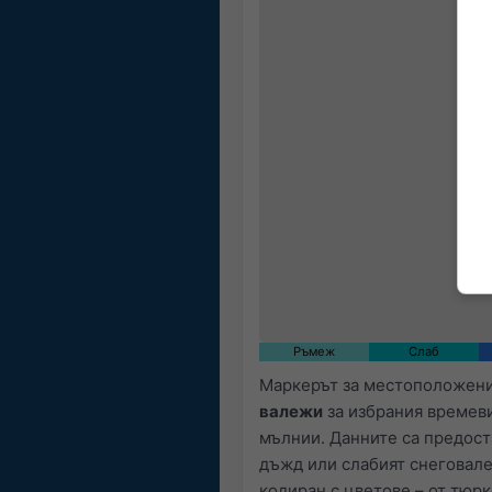
Ръмеж
Слаб
Маркерът за местоположение
валежи
за избрания времеви
мълнии. Данните са предос
дъжд или слабият снеговале
кодиран с цветове – от тюрк