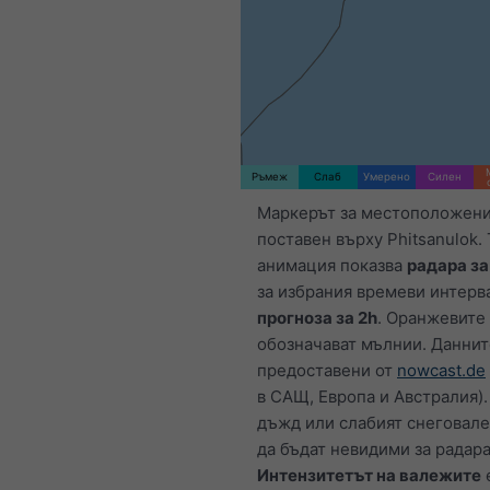
Ръмеж
Слаб
Умерено
Силен
Маркерът за местоположени
поставен върху Phitsanulok. 
анимация показва
радара з
за избрания времеви интерва
прогноза за 2h
. Оранжевите
обозначават мълнии. Даннит
предоставени от
nowcast.de
в САЩ, Европа и Австралия).
дъжд или слабият снеговал
да бъдат невидими за радара
Интензитетът на валежите