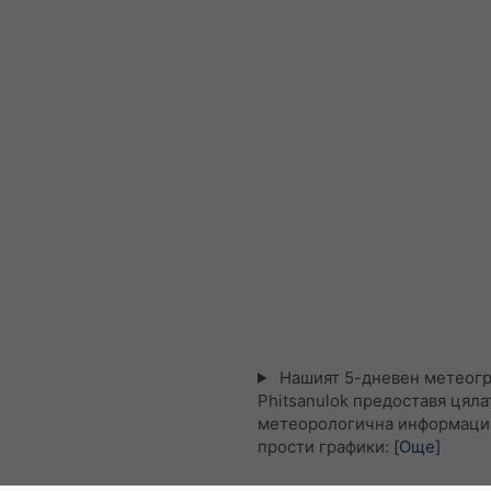
Нашият 5-дневен метеогр
Phitsanulok предоставя цяла
метеорологична информация
прости графики:
[Още]