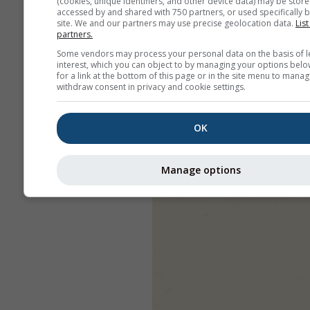
(cookies, unique identifiers, and other device data) may be store
accessed by and shared with 750 partners, or used specifically b
site. We and our partners may use precise geolocation data.
List
partners.
Some vendors may process your personal data on the basis of l
interest, which you can object to by managing your options belo
for a link at the bottom of this page or in the site menu to manag
withdraw consent in privacy and cookie settings.
OK
Manage options