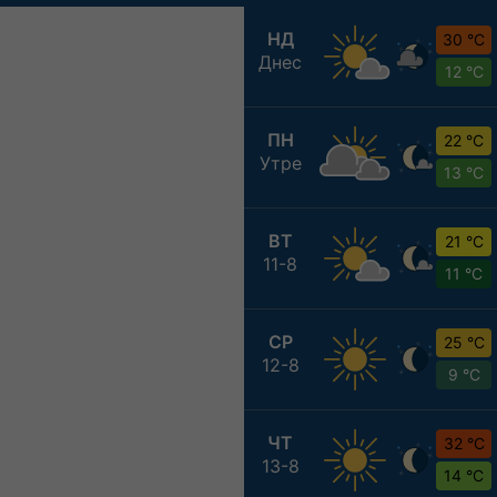
НД
30 °C
Днес
12 °C
ПН
22 °C
Утре
13 °C
ВТ
21 °C
11-8
11 °C
СР
25 °C
12-8
9 °C
ЧТ
32 °C
13-8
14 °C