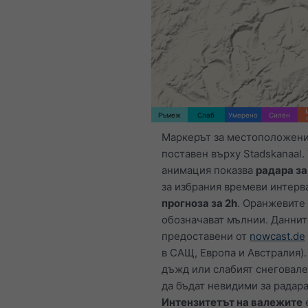
Ръмеж
Слаб
Умерено
Силен
Маркерът за местоположени
поставен върху Stadskanaal.
анимация показва
радара з
за избрания времеви интерва
прогноза за 2h
. Оранжевите
обозначават мълнии. Даннит
предоставени от
nowcast.de
в САЩ, Европа и Австралия).
дъжд или слабият снеговал
да бъдат невидими за радара
Интензитетът на валежите