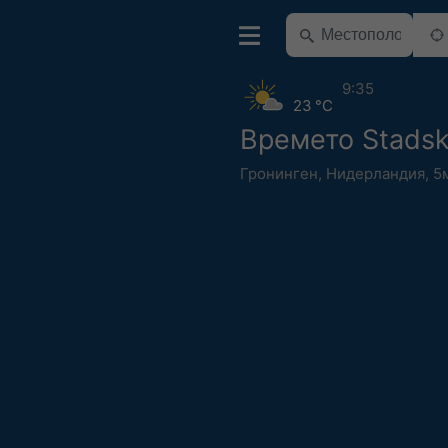
9:35
23 °C
Времето Stadsk
Гронинген
,
Нидерландия
,
5м