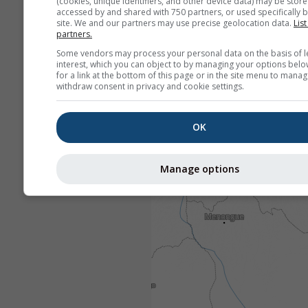
(cookies, unique identifiers, and other device data) may be store
accessed by and shared with 750 partners, or used specifically b
site. We and our partners may use precise geolocation data.
List
partners.
Some vendors may process your personal data on the basis of l
interest, which you can object to by managing your options belo
for a link at the bottom of this page or in the site menu to manag
withdraw consent in privacy and cookie settings.
OK
Manage options