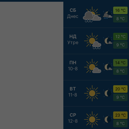
СБ
16 °C
Днес
8 °C
НД
12 °C
Утре
9 °C
ПН
14 °C
10-8
8 °C
ВТ
20 °C
11-8
9 °C
СР
23 °C
12-8
8 °C