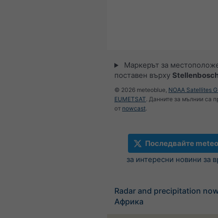
Маркерът за местополож
поставен върху
Stellenbosc
© 2026 meteoblue,
NOAA Satellites 
EUMETSAT
. Данните за мълнии са 
от
nowcast
.
Последвайте meteo
за интересни новини за 
Radar and precipitation n
Африка