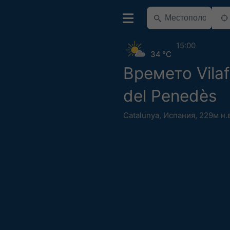
15:00
34 °C
Времето Vila
del Penedès
Catalunya
,
Испания
,
229м н.в