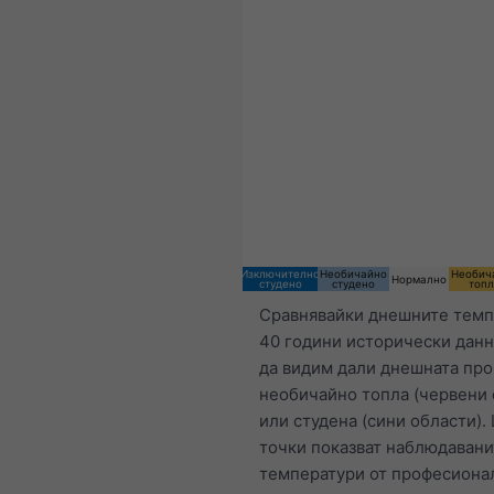
Изключително
Необичайно
Необич
Нормално
студено
студено
топ
Сравнявайки днешните темп
40 години исторически дан
да видим дали днешната про
необичайно топла (червени 
или студена (сини области).
точки показват наблюдавани
температури от професиона