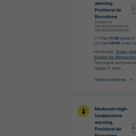
warning.
П
Prelitoral de
Barcelona
Умерено
метеорологично
предупреждение
От
Утре
13:00
(след 21 
До
Утре
20:59
(след 1 
Източник:
Spain: Ag
Estatal de Meteorolo
Последна актуализа
преди 5 часа
Покажи повече
Moderate high-
temperature
warning.
П
Prelitoral de
Barcelona