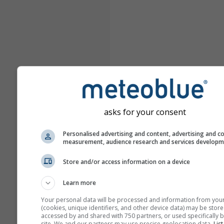
asks for your consent
Personalised advertising and content, advertising and c
measurement, audience research and services develop
Store and/or access information on a device
Learn more
Your personal data will be processed and information from you
(cookies, unique identifiers, and other device data) may be store
accessed by and shared with 750 partners, or used specifically b
site. We and our partners may use precise geolocation data.
List