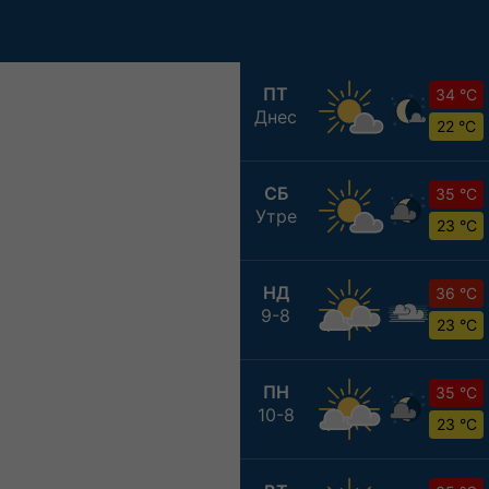
ПТ
34 °C
Днес
22 °C
СБ
35 °C
Утре
23 °C
НД
36 °C
9-8
23 °C
ПН
35 °C
10-8
23 °C