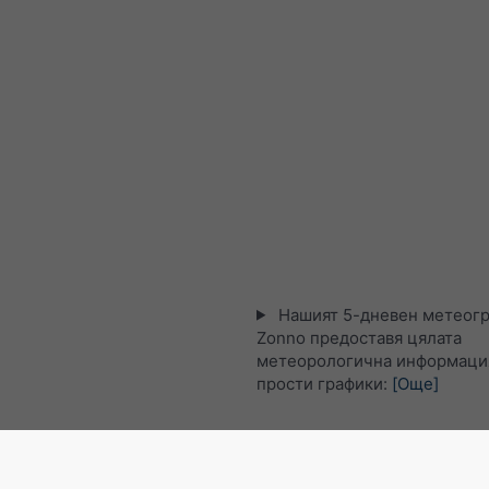
Нашият 5-дневен метеогр
Zonno предоставя цялата
метеорологична информация
прости графики:
[Още]
Сателитна карта на живо, 