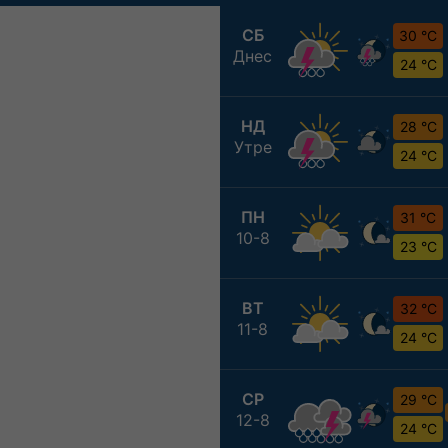
СБ
30 °C
Днес
24 °C
НД
28 °C
Утре
24 °C
ПН
31 °C
10-8
23 °C
ВТ
32 °C
11-8
24 °C
СР
29 °C
12-8
24 °C