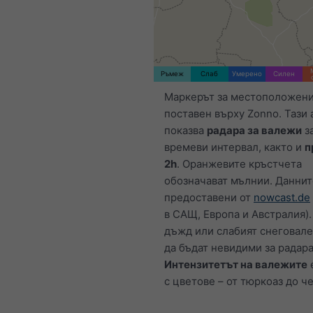
Ръмеж
Слаб
Умерено
Силен
Маркерът за местоположени
поставен върху Zonno. Тази
показва
радара за валежи
з
времеви интервал, както и
п
2h
. Оранжевите кръстчета
обозначават мълнии. Даннит
предоставени от
nowcast.de
в САЩ, Европа и Австралия).
дъжд или слабият снеговал
да бъдат невидими за радара
Интензитетът на валежите
с цветове – от тюркоаз до ч