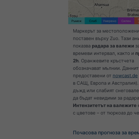
Ръмеж
Слаб
Умерено
Силен
Маркерът за местоположени
поставен върху Zuo. Тази а
показва
радара за валежи
з
времеви интервал, както и
п
2h
. Оранжевите кръстчета
обозначават мълнии. Даннит
предоставени от
nowcast.de
в САЩ, Европа и Австралия).
дъжд или слабият снеговал
да бъдат невидими за радара
Интензитетът на валежите
с цветове – от тюркоаз до ч
Почасова прогноза за вре