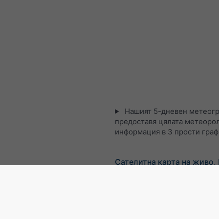
Нашият 5-дневен метеогр
предоставя цялата метеоро
информация в 3 прости гра
Сателитна карта на живо, 