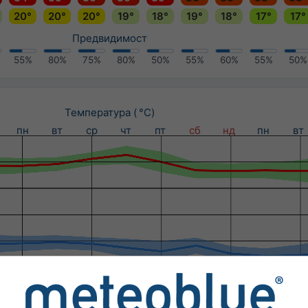
20°
20°
20°
19°
18°
19°
18°
17°
17°
Предвидимост
55%
80%
75%
80%
50%
55%
60%
55%
50%
Температура ( °C)
пн
вт
ср
чт
пт
сб
нд
пн
вт
Валежи (мм) / Вероятност за валеж (%)