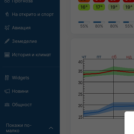
Прогноза
16°
17°
19°
19°
На открито и спорт
55%
80%
80%
55%
Авиация
Земеделие
История и климат
чт
пт
сб
нд
Widgets
Новини
Общност
Покажи по-
малко