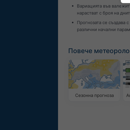
Вариацията във валежит
нарастват с броя на дни
Прогнозата се създава с
различни начални параме
Повече метеороло
Сезонна прогноза
А