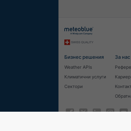
Бизнес решения
За нас
Weather APIs
Рефер
Климатични услуги
Кариер
Сектори
Контак
Обратн
© 2026 meteoblue