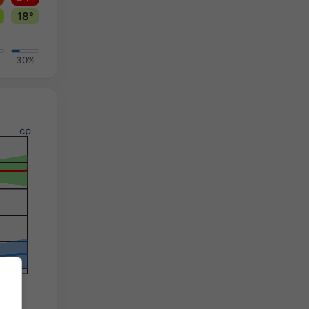
18°
30%
ср