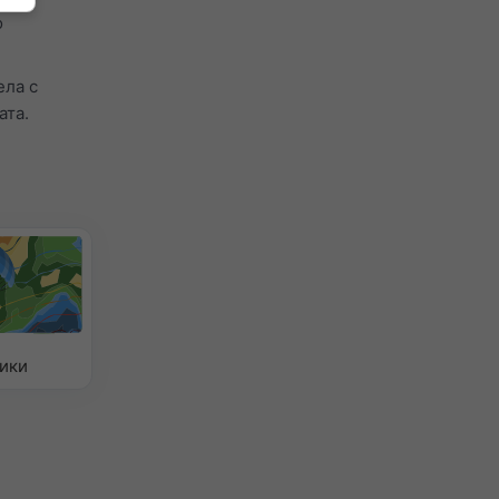
о
ела с
ата.
ики