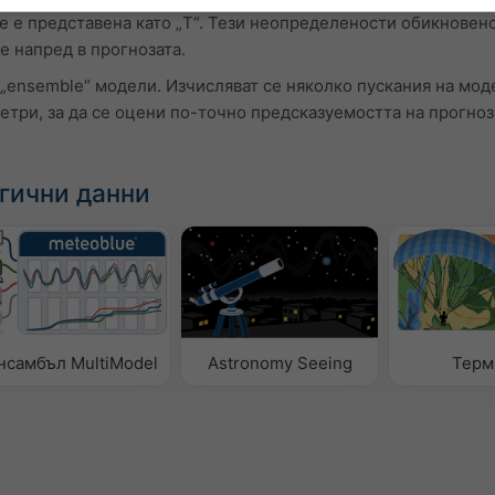
е е представена като „T“. Тези неопределености обикновен
те напред в прогнозата.
 „ensemble“ модели. Изчисляват се няколко пускания на мод
три, за да се оцени по-точно предсказуемостта на прогноз
гични данни
нсамбъл MultiModel
Astronomy Seeing
Терм