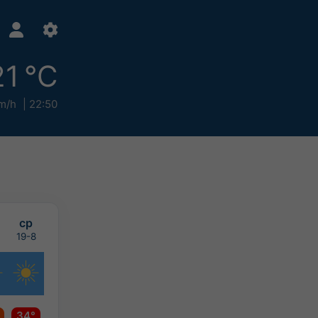
21 °C
m/h
22:50
ср
19-8
34°