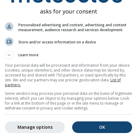
пн
вт
ср
чт
пт
сб
нд
пн
вт
asks for your consent
Personalised advertising and content, advertising and content
measurement, audience research and services development
Store and/or access information on a device
Learn more
30%
15%
5%
5%
30%
20%
10%
15%
15%
Your personal data will be processed and information from your device
(cookies, unique identifiers, and other device data) may be stored by,
accessed by and shared with 750 partners, or used specifically by this
ображение
site. We and our partners may use precise geolocation data.
List of
partners.
невната тенденция на времето за
Some vendors may process your personal data on the basis of legitimate
Янина (Epirus, Гърция)
с е
interest, which you can object to by managing your options below. Look
инимални и максимални температури, количество и вероятн
for a link at the bottom of this page or in the site menu to manage or
withdraw consent in privacy and cookie settings.
о в температурния график. Колкото по-силни са покачвания
еясна е прогнозата. Дебелата линия показва най-вероятната
Manage options
OK