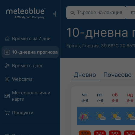
10-дневна 
Времето за 7 дни
Epirus
,
Гърция
,
39.66°С 20.85°
10-дневна прогноза
Времето днес
Дневно
Почасово
Webcams
Метеорологични
чт
пт
сб
нд
карти
6-8
7-8
8-8
9-8
Продукти
33°
34°
35°
34°