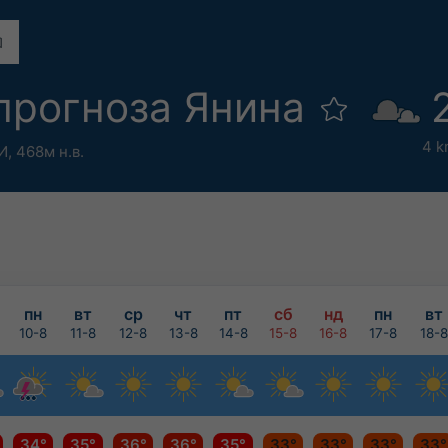
прогноза Янина
4 k
И,
468м н.в.
пн
вт
ср
чт
пт
сб
нд
пн
вт
10-8
11-8
12-8
13-8
14-8
15-8
16-8
17-8
18-8
34°
35°
36°
36°
35°
33°
33°
33°
33°