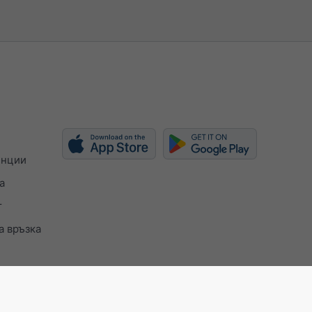
енции
а
т
а връзка
ISO 9001 certificate
Настройки за поверителност