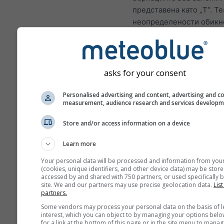
представена като „T“. Те
неопределености обикн
нарастват с броя на дни
напред в прогнозата.
Прогнозата се създава с
asks for your consent
„ensemble“ модели. Изч
се няколко пускания на 
Personalised advertising and content, advertising and c
различни начални парам
measurement, audience research and services develop
да се оцени по-точно
предсказуемостта на
Store and/or access information on a device
прогнозата.
Learn more
Your personal data will be processed and information from you
(cookies, unique identifiers, and other device data) may be store
Повече метеорологични д
accessed by and shared with 750 partners, or used specifically b
site. We and our partners may use precise geolocation data.
List
partners.
Анс
Some vendors may process your personal data on the basis of l
interest, which you can object to by managing your options belo
Mult
for a link at the bottom of this page or in the site menu to manag