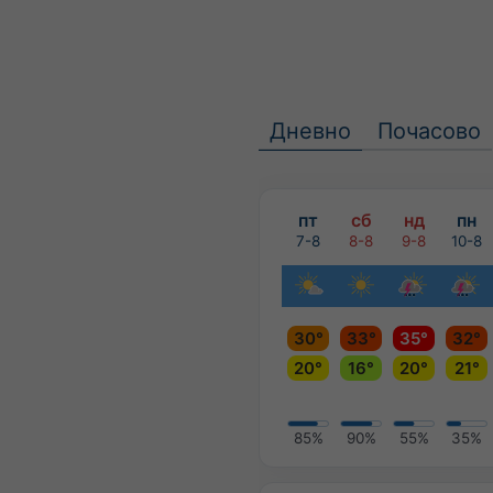
Дневно
Почасово
пт
сб
нд
пн
7-8
8-8
9-8
10-8
30°
33°
35°
32°
20°
16°
20°
21°
85%
90%
55%
35%