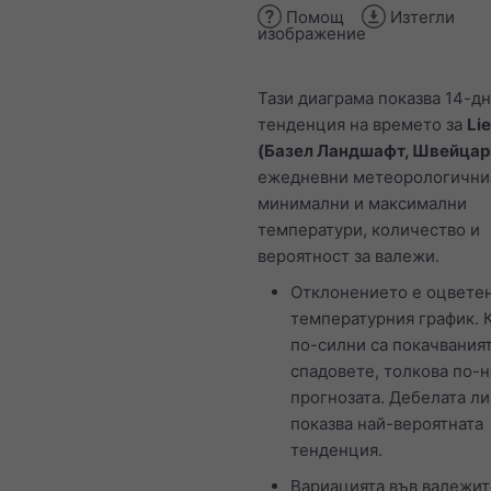
Помощ
Изтегли
изображение
Тази диаграма показва 14-д
тенденция на времето за
Lie
(Базел Ландшафт, Швейцар
ежедневни метеорологични
минимални и максимални
температури, количество и
вероятност за валежи.
Отклонението е оцветен
температурния график. 
по-силни са покачваният
спадовете, толкова по-н
прогнозата. Дебелата л
показва най-вероятната
тенденция.
Вариацията във валежит