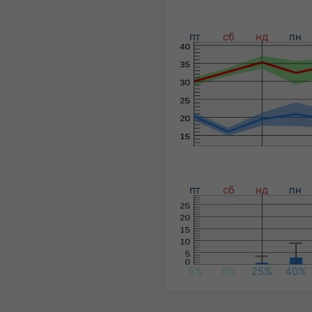
пт
сб
нд
пн
пт
сб
нд
пн
5%
0%
25%
40%