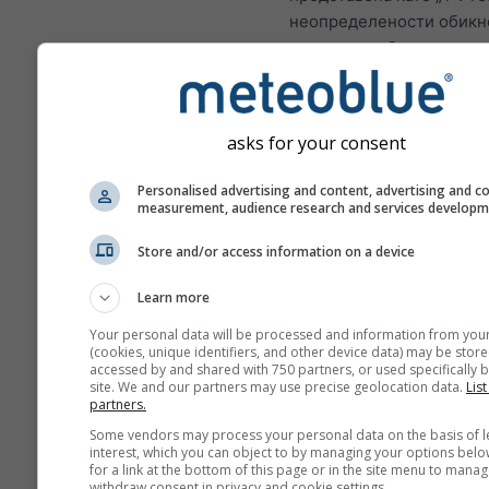
неопределености обикн
нарастват с броя на дни
напред в прогнозата.
Прогнозата се създава с
„ensemble“ модели. Изч
asks for your consent
се няколко пускания на 
различни начални парам
Personalised advertising and content, advertising and c
measurement, audience research and services develop
да се оцени по-точно
предсказуемостта на
Store and/or access information on a device
прогнозата.
Learn more
Your personal data will be processed and information from you
(cookies, unique identifiers, and other device data) may be store
Повече метеорологични д
accessed by and shared with 750 partners, or used specifically b
site. We and our partners may use precise geolocation data.
List
partners.
Анс
Some vendors may process your personal data on the basis of l
Mult
interest, which you can object to by managing your options belo
for a link at the bottom of this page or in the site menu to manag
withdraw consent in privacy and cookie settings.