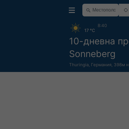
8:40
17 °C
10-дневна пр
Sonneberg
Thuringia
,
Германия
,
398м н.