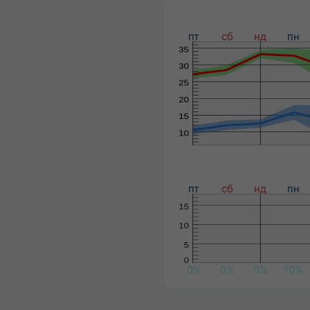
пт
сб
нд
пн
пт
сб
нд
пн
0%
0%
0%
10%