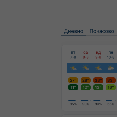
Дневно
Почасово
пт
сб
нд
пн
7-8
8-8
9-8
10-8
27°
28°
33°
33°
11°
12°
13°
16°
85%
90%
80%
65%