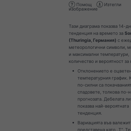
Помощ
Изтегли
изображение
Тази диаграма показва 14-д
тенденция на времето за
So
(Thuringia, Германия)
с еже
метеорологични символи, 
и максимални температури,
количество и вероятност за
Отклонението е оцветен
температурния график. 
по-силни са покачваният
спадовете, толкова по-н
прогнозата. Дебелата л
показва най-вероятната
тенденция.
Вариацията във валежит
представена като „T“. Те