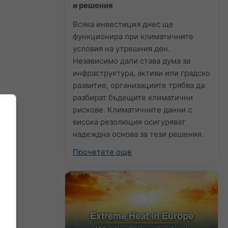
и решения
Всяка инвестиция днес ще
функционира при климатичните
условия на утрешния ден.
Независимо дали става дума за
инфраструктура, активи или градско
развитие, организациите трябва да
разбират бъдещите климатични
рискове. Климатичните данни с
висока резолюция осигуряват
надеждна основа за тези решения.
Прочетете още