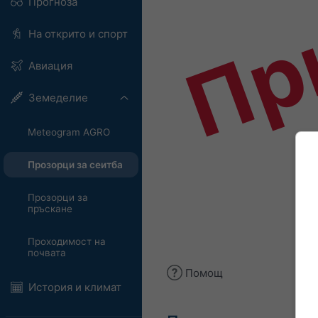
Пр
Прогноза
На открито и спорт
Авиация
Земеделие
Meteogram AGRO
Прозорци за сеитба
Прозорци за
пръскане
Проходимост на
почвата
Помощ
История и климат