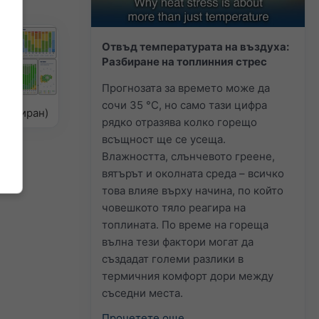
Отвъд температурата на въздуха:
Разбиране на топлинния стрес
Прогнозата за времето може да
сочи 35 °C, но само тази цифра
оделиран)
рядко отразява колко горещо
всъщност ще се усеща.
Влажността, слънчевото греене,
вятърът и околната среда – всичко
това влияе върху начина, по който
човешкото тяло реагира на
топлината. По време на гореща
вълна тези фактори могат да
създадат големи разлики в
термичния комфорт дори между
съседни места.
Прочетете още