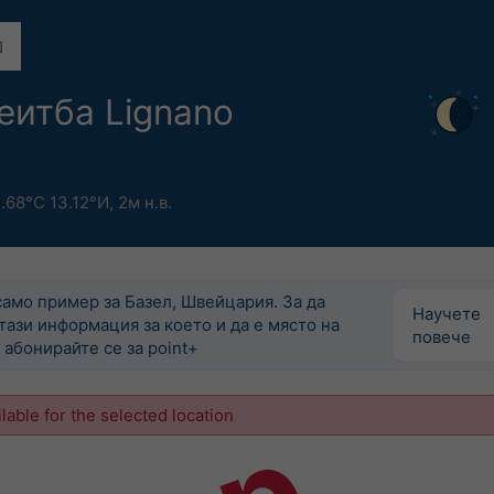
еитба Lignano
.68°С 13.12°И,
2м н.в.
само пример за Базел, Швейцария. За да
Научете
тази информация за което и да е място на
повече
 абонирайте се за point+
ilable for the selected location