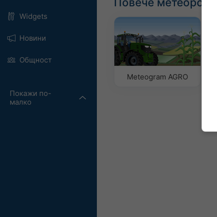
Повече метеороло
Widgets
Новини
Общност
Meteogram AGRO
Покажи по-
малко