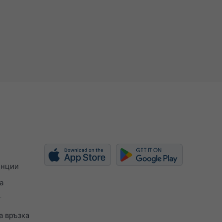
енции
а
т
а връзка