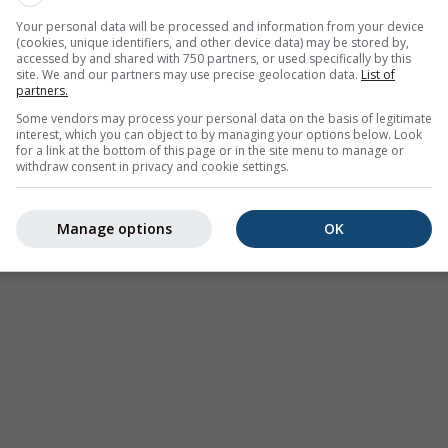
гични данни
Your personal data will be processed and information from your device
(cookies, unique identifiers, and other device data) may be stored by,
accessed by and shared with 750 partners, or used specifically by this
site. We and our partners may use precise geolocation data.
List of
partners.
Some vendors may process your personal data on the basis of legitimate
interest, which you can object to by managing your options below. Look
for a link at the bottom of this page or in the site menu to manage or
Термики
Сезонна прогноза
Климат (м
withdraw consent in privacy and cookie settings.
Manage options
OK