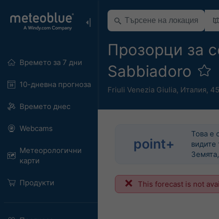
Прозорци за с
Времето за 7 дни
Sabbiadoro
10-дневна прогноза
Friuli Venezia Giulia
,
Италия
,
45
Времето днес
Webcams
Това е 
point+
видите 
Метеорологични
Земята,
карти
Продукти
This forecast is not ava