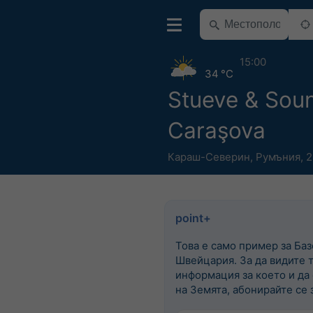
15:00
34 °C
Stueve & Sou
Caraşova
Караш-Северин
,
Румъния
,
2
point+
Това е само пример за Баз
Швейцария. За да видите 
информация за което и да
на Земята, абонирайте се з