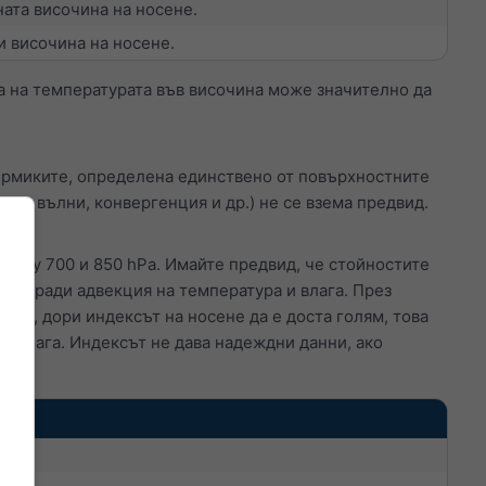
ата височина на носене.
и височина на носене.
а на температурата във височина може значително да
ермиките, определена единствено от повърхностните
нски вълни, конвергенция и др.) не се взема предвид.
ежду 700 и 850 hPa. Имайте предвид, че стойностите
ди поради адвекция на температура и влага. През
това, дори индексът на носене да е доста голям, това
на влага. Индексът не дава надеждни данни, ако