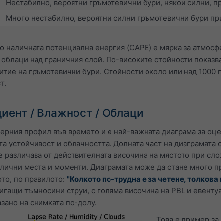
Нестабилно, вероятни гръмотевични бури, някои силни, п
Много нестабилно, вероятни силни гръмотевични бури пр
 наличната потенциална енергия (CAPE) е мярка за атмосфе
 облаци над граничния слой. По-високите стойности показв
итие на гръмотевични бури. Стойности около или над 1000 
т.
иент / Влажност / Облаци
ферния профил във времето и е най-важната диаграма за оце
а устойчивост и облачността. Долната част на диаграмата с
 различава от действителната височина на мястото при сло
злични места и моменти. Диаграмата може да стане много пр
ото, по правилото:
"Колкото по-трудна е за четене, толкова
тигащи тъмносини струи, с голяма височина на PBL и евенту
азано на снимката по-долу.
Това е пример за