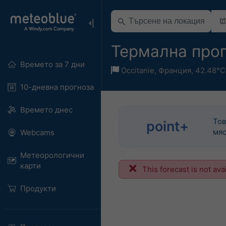
Термална прог
Времето за 7 дни
Occitanie
,
Франция
,
42.48°С
10-дневна прогноза
Времето днес
Тов
point+
мяс
Webcams
Метеорологични
карти
This forecast is not ava
Продукти