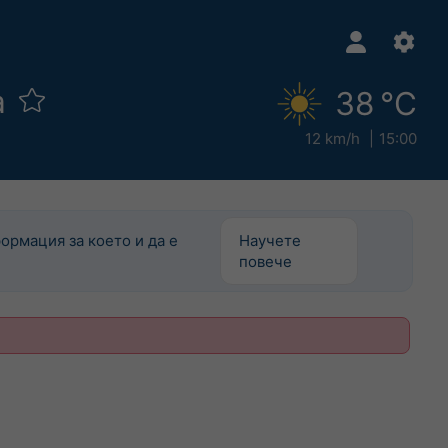
a
38 °C
12 km/h
15:00
ормация за което и да е
Научете
повече