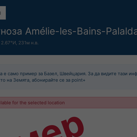
ноза Amélie-les-Bains-Palald
 2.67°И,
231м н.в.
а е само пример за Базел, Швейцария. За да видите тази инф
то на Земята, абонирайте се за point+
ilable for the selected location