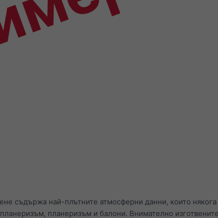
имер
сене съдържа най-плътните атмосферни данни, които някога
апланеризъм, планеризъм и балони. Внимателно изготвенит