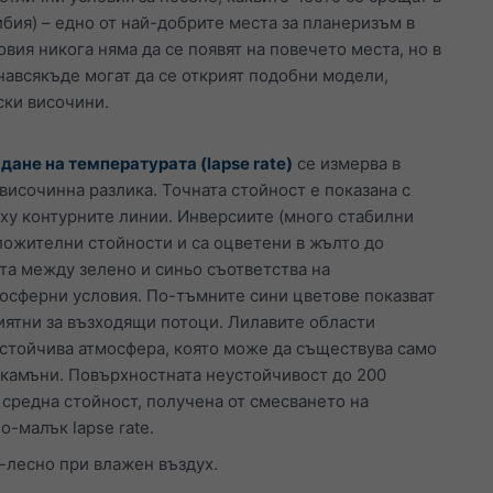
бия) – едно от най-добрите места за планеризъм в
овия никога няма да се появят на повечето места, но в
навсякъде могат да се открият подобни модели,
ски височини.
дане на температурата (lapse rate)
се измерва в
 височинна разлика. Точната стойност е показана с
ху контурните линии. Инверсиите (много стабилни
ложителни стойности и са оцветени в жълто до
та между зелено и синьо съответства на
осферни условия. По-тъмните сини цветове показват
иятни за възходящи потоци. Лилавите области
устойчива атмосфера, която може да съществува само
и камъни. Повърхностната неустойчивост до 200
 средна стойност, получена от смесването на
-малък lapse rate.
-лесно при влажен въздух.