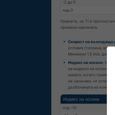
-2 до 0
над 0
Помнете, че TI е прогности
промени картината.
Скорост на възходящо д
условия (топлина, влага
Минимум 1.5 m/s, добро 2
Индекс на носене:
Мярка
на индекса на носене мо
зимата, когато температ
не означава, че условия
дълбочината на конвект
Индекс на носене
под -10