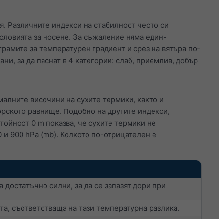
я. Различните индекси на стабилност често си
условията за носене. За съжаление няма един-
грамите за температурен градиент и срез на вятъра по-
ни, за да паснат в 4 категории: слаб, приемлив, добър
малните височини на сухите термики, както и
орското равнище. Подобно на другите индекси,
ойност 0 m показва, че сухите термики не
0 и 900 hPa (mb). Колкото по-отрицателен е
 достатъчно силни, за да се запазят дори при
та, съответстваща на тази температурна разлика.