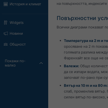
на повърхността, индексите 
История и климат
Повърхностни усл
Widgets
Всички диаграми показват по
Новини
Температура на 2 m и то
Общност
оросяване на 2 m показв
голямата разлика между 
Фаренхайт все още не с
Покажи по-
малко
Валежи:
Общо количеств
да се изпари водата, мо
започват по-рано при су
Вятър на 10 m и на 80 m:
слаб, променлив вятър.
силен вятър по-високо, 