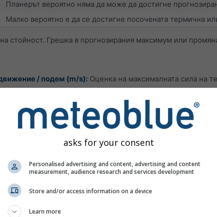
Планерът вероятно няма да може да достигне прогнозиран
Малко вероятно е да се достигне посочената термична ил
чна стойност. Грешка в прогнозирания максимум или промян
вижение / подем (m/s):
Оценка на максималната сила на т
 и слънчева радиация). Издигане, причинено от вятър (плани
 m/s, отлично >2.5 m/s.
 за стабилност, която отчита температурата и влажността м
гат да се променят значително през лятото за кратки перио
asks for your consent
урите са много ниски, влаговите членове са много малки. За
та са благоприятни за гръмотевични бури поради недостига 
Personalised advertising and content, advertising and content
ивния слой завършва под 700 hPa.
measurement, audience research and services development
Условия за носене
Store and/or access information on a device
без или слаби термики
Learn more