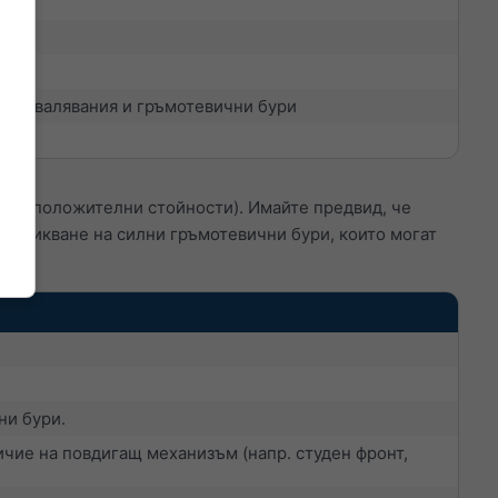
т превалявания и гръмотевични бури
ост (положителни стойности). Имайте предвид, че
възникване на силни гръмотевични бури, които могат
ни бури.
чие на повдигащ механизъм (напр. студен фронт,