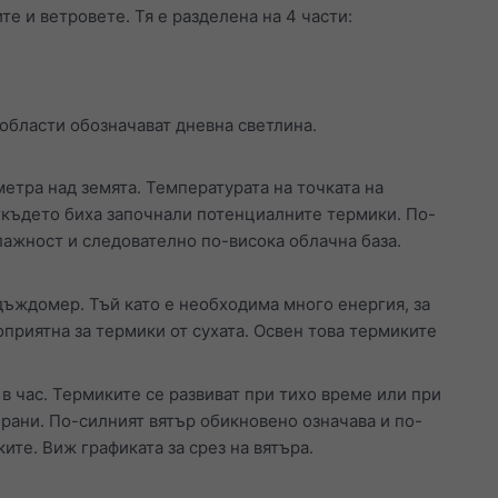
е и ветровете. Тя е разделена на 4 части:
 области обозначават дневна светлина.
етра над земята. Температурата на точката на
откъдето биха започнали потенциалните термики. По-
лажност и следователно по-висока облачна база.
ъждомер. Тъй като е необходима много енергия, за
оприятна за термики от сухата. Освен това термиките
 в час. Термиките се развиват при тихо време или при
рани. По-силният вятър обикновено означава и по-
ите. Виж графиката за срез на вятъра.