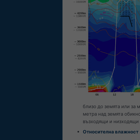
близо до земята или за 
метра над земята обикно
възходящи и низходящи т
Относителна влажност