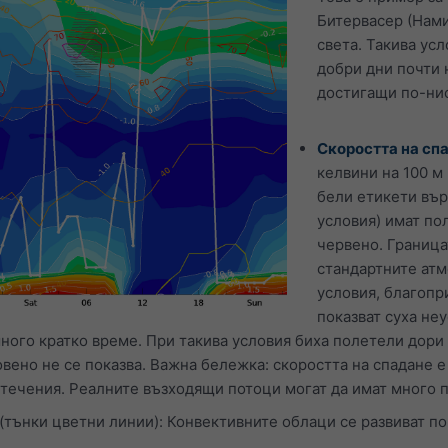
Битервасер (Нами
света. Такива усл
добри дни почти 
достигащи по-ни
Скоростта на спа
келвини на 100 м
бели етикети вър
условия) имат по
червено. Граница
стандартните атм
условия, благопр
показват суха не
много кратко време. При такива условия биха полетели дор
вено не се показва. Важна бележка: скоростта на спадане е
ечения. Реалните възходящи потоци могат да имат много по
(тънки цветни линии): Конвективните облаци се развиват по