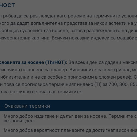
ност
трябва да се разглеждат като резюме на термичните услови
ного да дадат допълнителна представа за някои аспекти на 
обобщава условията за носене, затова разглеждането на диа
изчерпателна картина. Всички показани индекси са мащабира
ловията за носене (ThrHGT):
За всеки ден са дадени макси
исочина на носене за планер. Височините са в метри над м
риблизителни и не са особено приложими в сложен релеф. Ст
 това се прогнозира термичният индекс (TI) за 700, 800, 85
ова по-силни се очакват термиките:
Очаквани термики
Много добро издигане и дълъг ден за носене. Термиките са
ветровит ден.
Много добра вероятност планерите да достигнат височина