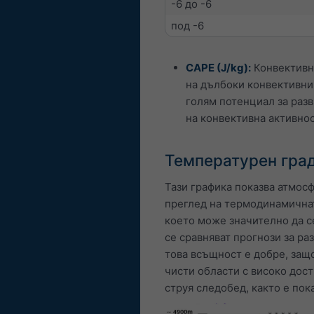
-6 до -6
под -6
CAPE (J/kg):
Конвективно
на дълбоки конвективни
голям потенциал за разв
на конвективна активнос
Температурен град
Тази графика показва атмос
преглед на термодинамичнат
което може значително да се
се сравняват прогнози за ра
това всъщност е добре, защ
чисти области с високо дос
струя следобед, както е пок