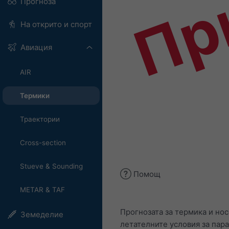
Пр
Прогноза
На открито и спорт
Авиация
AIR
Термики
Траектории
Cross-section
Stueve & Sounding
Помощ
METAR & TAF
Прогнозата за термика и но
Земеделие
летателните условия за пар