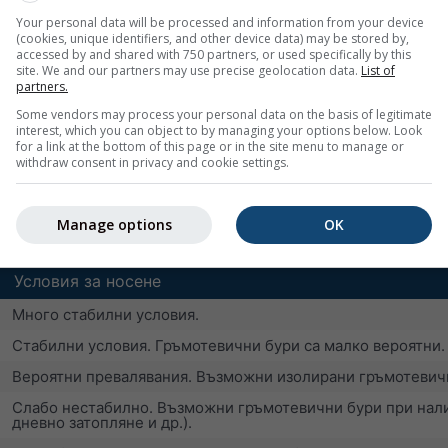
сухи термики или 1/8 кумулус с умерени термики
Your personal data will be processed and information from your device
добри условия за носене
(cookies, unique identifiers, and other device data) may be stored by,
accessed by and shared with 750 partners, or used specifically by this
добри условия за носене с краткотрайни превалявания
site. We and our partners may use precise geolocation data.
List of
partners.
отлични условия за носене, но с нарастваща вероятност о
Some vendors may process your personal data on the basis of legitimate
повече от 60 процента вероятност за гръмотевични бури
interest, which you can object to by managing your options below. Look
for a link at the bottom of this page or in the site menu to manage or
withdraw consent in privacy and cookie settings.
ярка за нестабилност (отрицателни стойности) или стабилн
йности показват отлични условия за носене, но е вероятно 
Manage options
OK
Условия за носене
Много стабилни условия.
Стабилни условия. Гръмотевични бури са малко вероятни.
Вероятни превалявания. Възможни изолирани гръмотевич
Слабо нестабилно. Възможни гръмотевични бури при нали
дневно затопляне и др.).