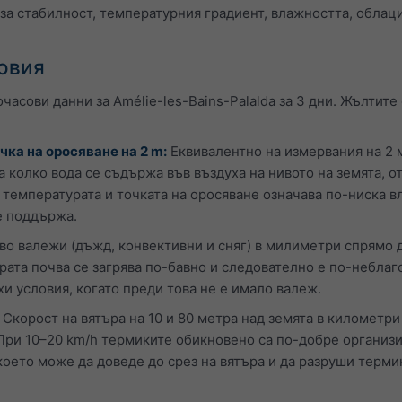
за стабилност, температурния градиент, влажността, облацит
овия
часови данни за Amélie-les-Bains-Palalda за 3 дни. Жълтите
чка на оросяване на 2 m:
Еквивалентно на измервания на 2 м
а колко вода се съдържа във въздуха на нивото на земята, 
температурата и точката на оросяване означава по-ниска в
е поддържа.
о валежи (дъжд, конвективни и сняг) в милиметри спрямо д
крата почва се загрява по-бавно и следователно е по-неблаг
хи условия, когато преди това не е имало валеж.
Скорост на вятъра на 10 и 80 метра над земята в километри
 При 10–20 km/h термиките обикновено са по-добре организи
което може да доведе до срез на вятъра и да разруши термик