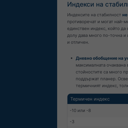
Индекси на стабил
Индексите на стабилност
не
противоречат и могат най-м
единствен индекс, който да 
долу дава много по-точна и 
и отличен.
Дневно обобщение на ус
максималната очаквана в
стойностите са много п
поддържат планер. Освен
термичният индекс, толк
Термичен индекс
-10 или -8
-3