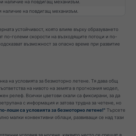
ри наличие на повдигащ механизъм.
и наличие на повдигащ механизъм.
рната устойчивост, която влияе върху образуването
ат по-големи скорости на възходящите потоци и по-
подсказват възможност за опасно време при развитие
нка на условията за безмоторно летене. Тя дава общ
ъответства на нивото на земята в прогнозния модел,
жен релеф. Всички цветови скали са фиксирани, за да
етрупана с информация и затова трудна за четене, но
 по-лоши са условията за безмоторно летене!"
Търсете
ално малки конвективни облаци, развиващи се над тази
 отлични условия за носене, каквито често се срещат в