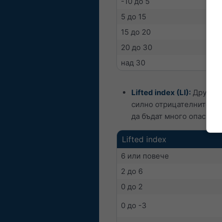
-10 до 5
5 до 15
15 до 20
20 до 30
над 30
Lifted index (LI):
Друга м
силно отрицателните сто
да бъдат много опасни.
Lifted index
6 или повече
2 до 6
0 до 2
0 до -3