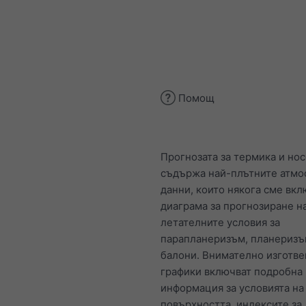
Помощ
Прогнозата за термика и но
съдържа най-плътните атмо
данни, които някога сме вкл
диаграма за прогнозиране н
летателните условия за
парапланеризъм, планеризъ
балони. Внимателно изготве
графики включват подробна
информация за условията на
повърхността, индексите за