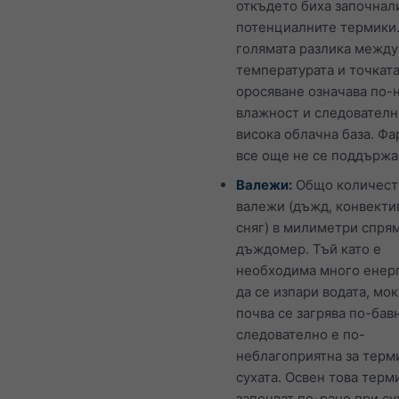
откъдето биха започнал
потенциалните термики.
голямата разлика между
температурата и точката
оросяване означава по-
влажност и следователн
висока облачна база. Фа
все още не се поддържа
Валежи:
Общо количест
валежи (дъжд, конвекти
сняг) в милиметри спря
дъждомер. Тъй като е
необходима много енерг
да се изпари водата, мо
почва се загрява по-бав
следователно е по-
неблагоприятна за терм
сухата. Освен това терм
започват по-рано при су