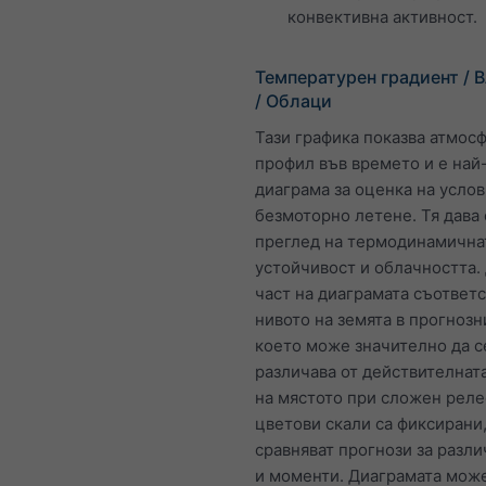
конвективна активност.
Температурен градиент / 
/ Облаци
Тази графика показва атмос
профил във времето и е най
диаграма за оценка на услов
безмоторно летене. Тя дава
преглед на термодинамична
устойчивост и облачността.
част на диаграмата съответс
нивото на земята в прогнозн
което може значително да с
различава от действителнат
на мястото при сложен реле
цветови скали са фиксирани,
сравняват прогнози за разл
и моменти. Диаграмата може