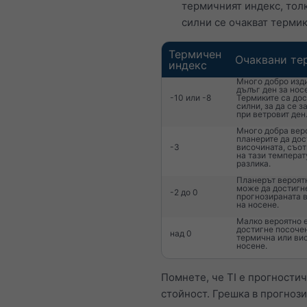
термичният индекс, тол
силни се очакват термик
Термичен
Очаквани те
индекс
Много добро изд
дълъг ден за нос
-10 или -8
Термиките са до
силни, за да се з
при ветровит ден
Много добра вер
планерите да дос
-3
височината, съо
на тази темпера
разлика.
Планерът вероят
може да достигн
-2 до 0
прогнозираната 
на носене.
Малко вероятно е
достигне посоче
над 0
термична или ви
носене.
Помнете, че TI е прогности
стойност. Грешка в прогноз