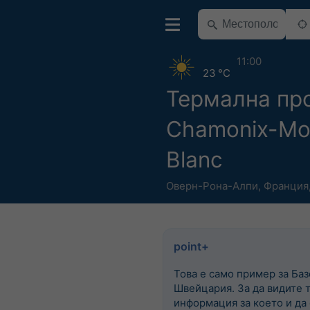
11:00
23 °C
Термална пр
Chamonix-Mo
Blanc
Оверн-Рона-Алпи
,
Франция
point+
Това е само пример за Баз
Швейцария. За да видите 
информация за което и да