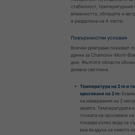
стабилност, температурния 
влажността, облаците и ветр
е разделена на 4 части:
Повърхностни условия
Всички диаграми показват п
данни за Chamonix-Mont-Blan
дни. Жълтите области обозн
дневна светлина.
Температура на 2 m и т
оросяване на 2 m:
Еквив
на измервания на 2 метр
земята. Температурата н
точката на оросяване на
показва колко вода се 
във въздуха на нивото на