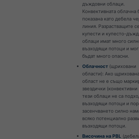
дъждовни облаци.
Конвективната облачна 
показана като дебела ч
линия. Разрастващите с
купести и купесто-дъж
облаци имат много силн
възходящи потоци и мог
бъдат много опасни.
Облачност
(щриховани
области): Ако щрихован
област не е също марки
звездички (конвективни 
тези облаци не са подх
възходящи потоци и по
засенчването силно нам
всяко потенциално разв
възходящи потоци.
Височина на PBL
(дебел