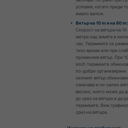
условия, когато преди то
имало валеж.
Вятър на 10 m и на 80 m:
Скорост на вятъра на 10 
метра над земята в кило
час. Термиките се разви
тихо време или при слаб
променлив вятър. При 1
km/h термиките обикнов
по-добре организирани.
силният вятър обикнове
означава и по-силен вят
високо, което може да 
до срез на вятъра и да 
термиките. Виж графика
срез на вятъра.
Индекси на стабилност