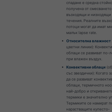
спадане е средна стойно
получена от смесването
възходящи и низходящи
течения. Реалните възх
потоци могат да имат мн
малък lapse rate.
Относителна влажност
цветни линии): Конвект
облаци се развиват по-
при влажен въздух.
Конвективни облаци
(об
със звездички): Когато 
да се развиват конвекти
облаци, термичното нос
най-добро и откриванет
термики е значително у
Термиките се намират п
нарастващите купесто-