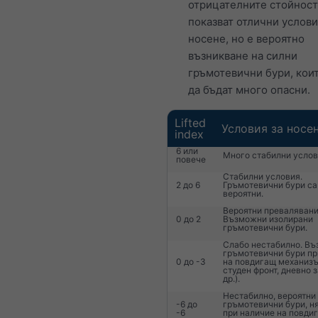
отрицателните стойнос
показват отлични услови
носене, но е вероятно
възникване на силни
гръмотевични бури, кои
да бъдат много опасни.
Lifted
Условия за носе
index
6 или
Много стабилни услов
повече
Стабилни условия.
2 до 6
Гръмотевични бури са
вероятни.
Вероятни превалявани
0 до 2
Възможни изолирани
гръмотевични бури.
Слабо нестабилно. В
гръмотевични бури пр
0 до -3
на повдигащ механизъ
студен фронт, дневно 
др.).
Нестабилно, вероятни
-6 до
гръмотевични бури, ня
-6
при наличие на повди