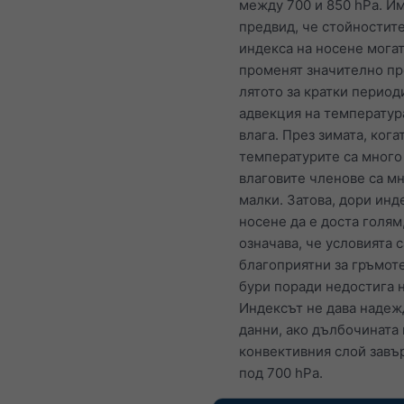
между 700 и 850 hPa. И
предвид, че стойностите
индекса на носене могат
променят значително пр
лятото за кратки период
адвекция на температур
влага. През зимата, кога
температурите са много
влаговите членове са м
малки. Затова, дори инд
носене да е доста голям,
означава, че условията с
благоприятни за гръмот
бури поради недостига н
Индексът не дава наде
данни, ако дълбочината 
конвективния слой завъ
под 700 hPa.