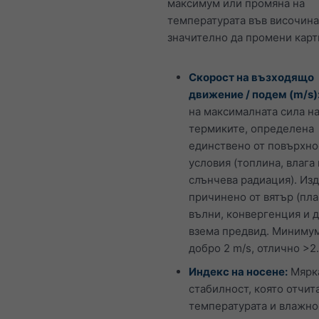
максимум или промяна на
температурата във височин
значително да промени карт
Скорост на възходящо
движение / подем (m/s)
на максималната сила н
термиките, определена
единствено от повърхно
условия (топлина, влага 
слънчева радиация). Изд
причинено от вятър (пл
вълни, конвергенция и др
взема предвид. Минимум 
добро 2 m/s, отлично >2.
Индекс на носене:
Мярка
стабилност, която отчит
температурата и влажно