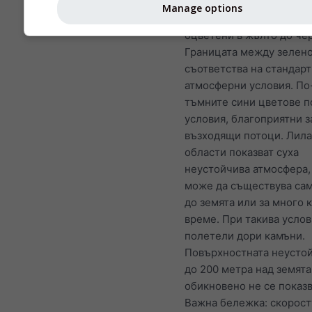
стабилни условия) имат
Manage options
положителни стойности 
оцветени в жълто до че
Границата между зелено
съответства на стандар
атмосферни условия. По
тъмните сини цветове п
условия, благоприятни з
възходящи потоци. Лила
области показват суха
неустойчива атмосфера,
може да съществува сам
до земята или за много 
време. При такива услов
полетели дори камъни.
Повърхностната неусто
до 200 метра над земята
обикновено не се показв
Важна бележка: скорост