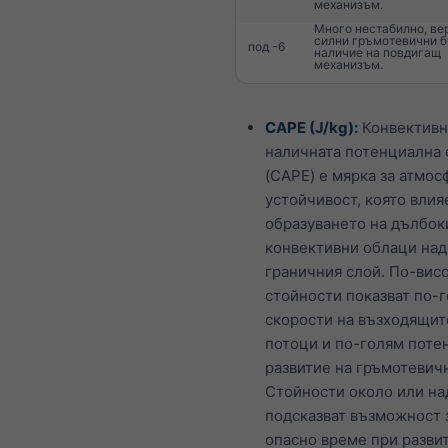
механизъм.
Много нестабилно, ве
силни гръмотевични б
под -6
наличие на повдигащ
механизъм.
CAPE (J/kg):
Конвективн
наличната потенциална 
(CAPE) е мярка за атмос
устойчивост, която влия
образуването на дълбок
конвективни облаци над
граничния слой. По-вис
стойности показват по-
скорости на възходящит
потоци и по-голям поте
развитие на гръмотевич
Стойности около или на
подсказват възможност 
опасно време при разви