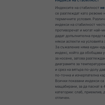
Индексите на стабилност
не
се разглеждат като резюме 
термичните условия. Разли
индекси на стабилност чест
противоречат и могат най-м
дадат допълнителна предста
някои аспекти на условията 
За съжаление няма един-ед
индекс, който да обобщава 
за носене, затова разглежда
диаграмите за температурен
и срез на вятъра по-долу да
по-точна и изчерпателна ка
Всички показани индекси са
мащабирани, за да паснат в 
категории: слаб, приемлив, 
отличен.