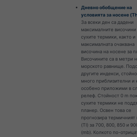
Дневно обобщение на
условията за носене (T
За всеки ден са дадени
максималните височини
сухите термики, както и
максималната очаквана
височина на носене за п
Височините са в метри 
морското равнище. Под
другите индекси, стойно
много приблизителни и 
особено приложими в с
релеф. Стойност 0 m пок
сухите термики не подд
планер. Освен това се
прогнозира термичният
(TI) за 700, 800, 850 и 9
(mb). Колкото по-отрица