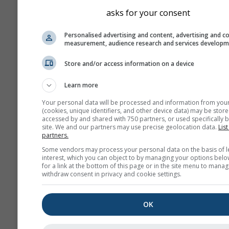
asks for your consent
Това е пример за отлични ус
носене, каквито често се ср
Personalised advertising and content, advertising and c
Битервасер (Намибия) – едно
measurement, audience research and services develop
добрите места за планеризъм
Store and/or access information on a device
Такива условия никога няма 
появят на повечето места, н
Learn more
дни почти навсякъде могат д
Your personal data will be processed and information from you
открият подобни модели, д
(cookies, unique identifiers, and other device data) may be store
по-ниски височини.
accessed by and shared with 750 partners, or used specifically b
site. We and our partners may use precise geolocation data.
List
partners.
Скоростта на спадане н
Some vendors may process your personal data on the basis of l
температурата (lapse ra
interest, which you can object to by managing your options belo
for a link at the bottom of this page or in the site menu to manag
измерва в келвини на 10
withdraw consent in privacy and cookie settings.
височинна разлика. Точ
стойност е показана с б
OK
етикети върху контурни
линии. Инверсиите (мно