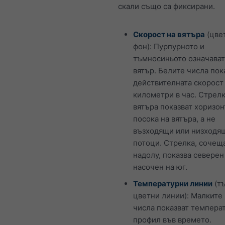
скали също са фиксирани.
Скорост на вятъра
(цве
фон): Пурпурното и
тъмносиньото означават
вятър. Белите числа пок
действителната скорост
километри в час. Стрелк
вятъра показват хоризон
посока на вятъра, а не
възходящи или низходя
потоци. Стрелка, сочещ
надолу, показва северен
насочен на юг.
Температурни линии
(т
цветни линии): Малките
числа показват темпера
профил във времето.