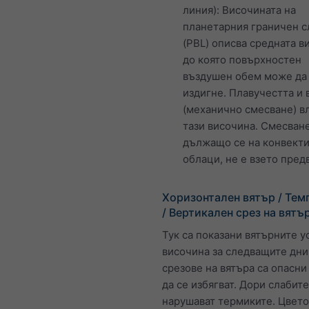
линия): Височината на
планетарния граничен с
(PBL) описва средната в
до която повърхностен
въздушен обем може да
издигне. Плавучестта и 
(механично смесване) в
тази височина. Смесван
дължащо се на конвект
облаци, не е взето пред
Хоризонтален вятър / Тем
/ Вертикален срез на вятъ
Тук са показани вятърните у
височина за следващите дни
срезове на вятъра са опасни
да се избягват. Дори слабит
нарушават термиките. Цвет