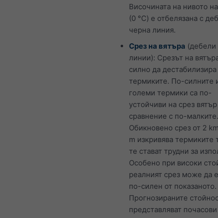
Височината на нивото на
(0 °C) е отбелязана с де
черна линия.
Срез на вятъра
(дебели
линии): Срезът на вятъ
силно да дестабилизира
термиките. По-силните 
големи термики са по-
устойчиви на срез вятър
сравнение с по-малките
Обикновено срез от 2 km
m изкривява термиките т
те стават трудни за изпо
Особено при високи сто
реалният срез може да 
по-силен от показаното.
Прогнозираните стойно
представляват почасови