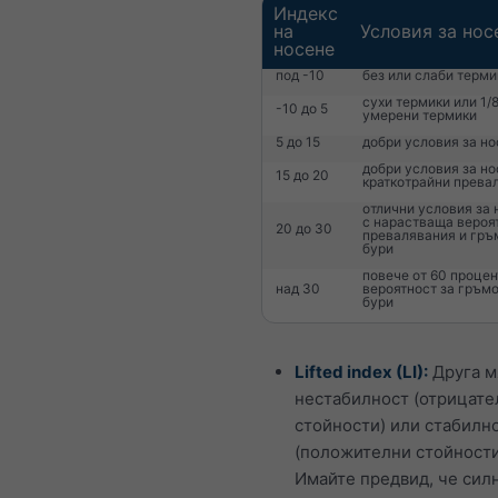
Индекс
на
Условия за нос
носене
под -10
без или слаби терми
сухи термики или 1/
-10 до 5
умерени термики
5 до 15
добри условия за н
добри условия за но
15 до 20
краткотрайни прева
отлични условия за 
с нарастваща вероя
20 до 30
превалявания и гръ
бури
повече от 60 процен
над 30
вероятност за гръм
бури
Lifted index (LI):
Друга м
нестабилност (отрицате
стойности) или стабилн
(положителни стойности
Имайте предвид, че сил