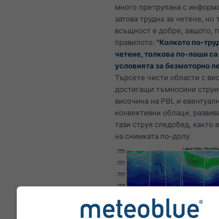
много претрупана с информ
затова трудна за четене, но 
всъщност е добре, защото, 
правилото:
"Колкото по-труд
четене, толкова по-лоши са
условията за безмоторно ле
Търсете чисти области с ви
достигащи тъмносини струи,
височина на PBL и евентуал
конвективни облаци, развив
тази струя следобед, както 
на снимката по-долу.