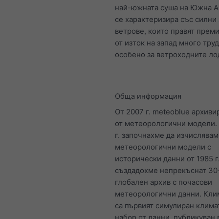
най-южната суша на Южна А
се характеризира със силни
ветрове, които правят прем
от изток на запад много труд
особено за ветроходните ло
Обща информация
От 2007 г. meteoblue архиви
от метеорологични модели.
г. започнахме да изчислява
метеорологични модели с
исторически данни от 1985 г
създадохме непрекъснат 30
глобален архив с почасови
метеорологични данни. Кли
са първият симулиран клим
набор от данни, публикуван 