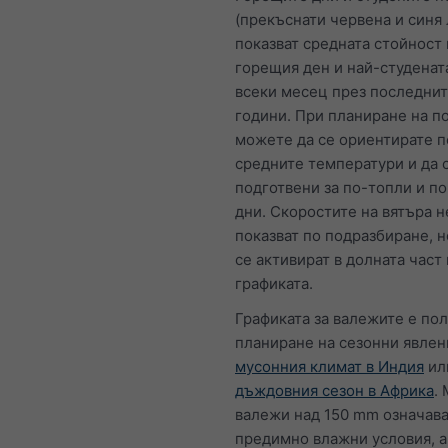
(прекъснати червена и синя 
показват средната стойност 
горещия ден и най-студенат
всеки месец през последнит
години. При планиране на п
можете да се ориентирате п
средните температури и да 
подготвени за по-топли и п
дни. Скоростите на вятъра н
показват по подразбиране, н
се активират в долната част 
графиката.
Графиката за валежите е по
планиране на сезонни явлен
мусонния климат в Индия
ил
дъждовния сезон в Африка
.
валежи над 150 mm означава
предимно влажни условия, а