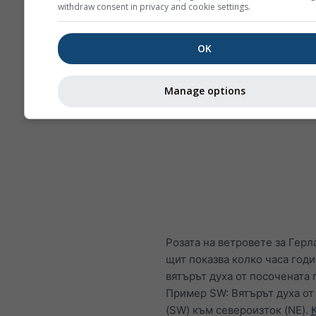
withdraw consent in privacy and cookie settings.
OK
Manage options
Розата на ветровете за Герл
щит показва колко часа год
вятърът духа от посочената 
Пример SW: Вятърът духа от
(SW) към североизток (NE).