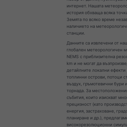
интернет. Нашата метеорол
история обхваща всяка точк
Земята по всяко време неза
наличието на метеорологич
станции.
Данните са извлечени от на
глобален метеорологичен 
NEMS с приблизителна резо
km и не могат да възпроизве
детайлните локални ефекти 
топлинни острови, потоци с
въздух, гръмотевични бури 
торнада. За местоположени
събития, които изискват мно
прецизност (като производс
енергия, застраховане, град
планиране и др.), предлагам
високорезолюционни симул