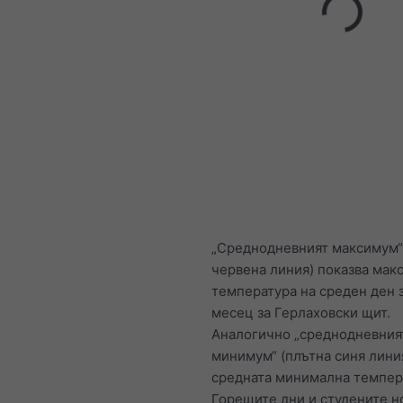
„Среднодневният максимум“
червена линия) показва мак
температура на среден ден 
месец за Герлаховски щит.
Аналогично „среднодневния
минимум“ (плътна синя лини
средната минимална темпер
Горещите дни и студените 