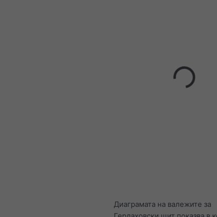
Диаграмата на валежите за
Герлаховски щит показва в 