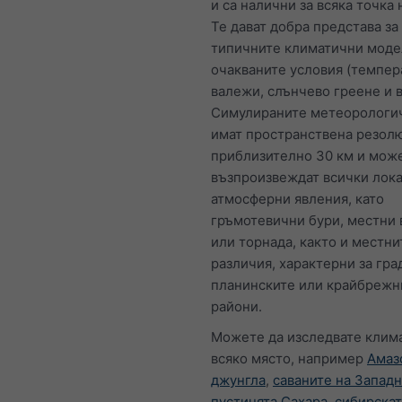
и са налични за всяка точка 
Те дават добра представа за
типичните климатични моде
очакваните условия (темпер
валежи, слънчево греене и в
Симулираните метеорологи
имат пространствена резол
приблизително 30 км и може
възпроизвеждат всички лок
атмосферни явления, като
гръмотевични бури, местни 
или торнада, както и местни
различия, характерни за гра
планинските или крайбрежн
райони.
Можете да изследвате клима
всяко място, например
Амаз
джунгла
,
саваните на Запад
пустинята Сахара
,
сибирскат