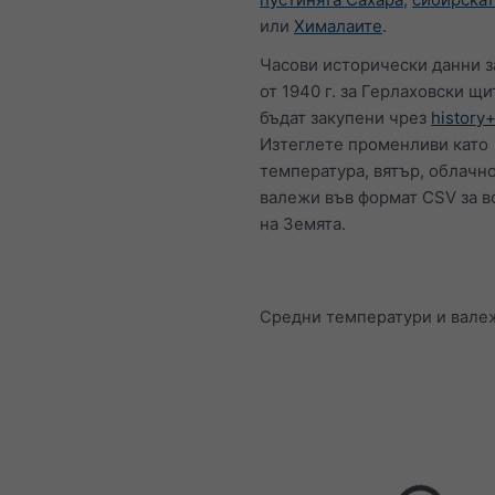
или
Хималаите
.
Часови исторически данни з
от 1940 г. за Герлаховски щи
бъдат закупени чрез
history
Изтеглете променливи като
температура, вятър, облачно
валежи във формат CSV за в
на Земята.
Средни температури и вале