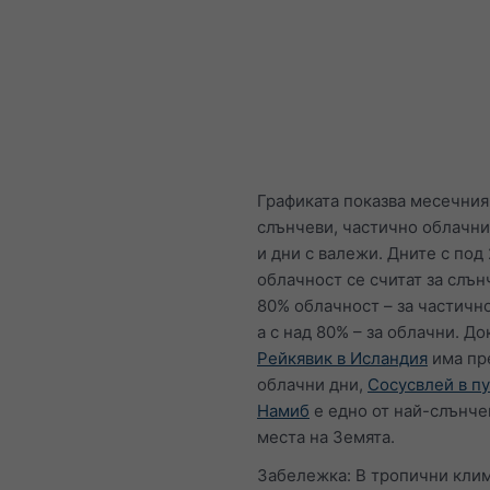
Графиката показва месечния
слънчеви, частично облачни
и дни с валежи. Дните с под
облачност се считат за слън
80% облачност – за частичн
а с над 80% – за облачни. До
Рейкявик в Исландия
има пр
облачни дни,
Сосусвлей в п
Намиб
е едно от най-слънче
места на Земята.
Забележка: В тропични кли