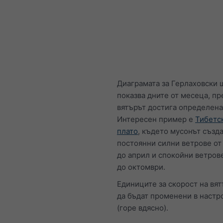
Диаграмата за Герлаховски 
показва дните от месеца, пр
вятърът достига определена
Интересен пример е
Тибетс
плато
, където мусонът създ
постоянни силни ветрове от
до април и спокойни ветров
до октомври.
Единиците за скорост на вят
да бъдат променени в настр
(горе вдясно).