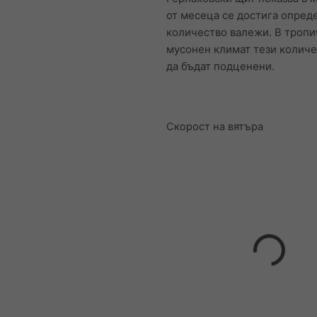
от месеца се достига опред
количество валежи. В тропи
мусонен климат тези колич
да бъдат подценени.
Скорост на вятъра