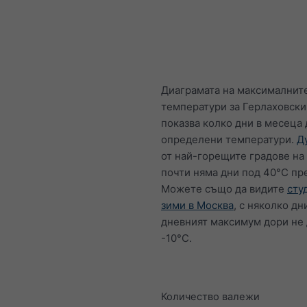
Диаграмата на максималнит
температури за Герлаховски
показва колко дни в месеца 
определени температури.
Д
от най-горещите градове на
почти няма дни под 40°C пр
Можете също да видите
сту
зими в Москва
, с няколко дн
дневният максимум дори не 
-10°C.
Количество валежи