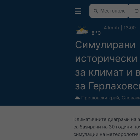
4 km/h
13:00
8 °C
Симулирани
исторически
за климат и 
за Герлаховс
Прешовски край
,
Словак
Климатичните диаграми на 
са базирани на 30 години п
симулации на метеорологи