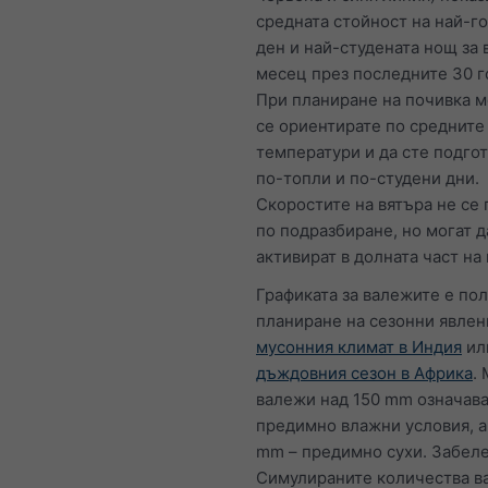
средната стойност на най-г
ден и най-студената нощ за 
месец през последните 30 г
При планиране на почивка 
се ориентирате по средните
температури и да сте подгот
по-топли и по-студени дни.
Скоростите на вятъра не се 
по подразбиране, но могат д
активират в долната част на 
Графиката за валежите е по
планиране на сезонни явлен
мусонния климат в Индия
ил
дъждовния сезон в Африка
.
валежи над 150 mm означава
предимно влажни условия, а
mm – предимно сухи. Забел
Симулираните количества в