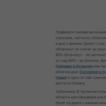
Графиката показва месечния
слънчеви, частично облачни
и дни с валежи. Дните с под
облачност се считат за слън
80% облачност – за частичн
а с над 80% – за облачни. До
Рейкявик в Исландия
има пр
облачни дни,
Сосусвлей в п
Намиб
е едно от най-слънче
места на Земята.
Забележка: В тропични кли
области като Малайзия или 
броят на дните с валежи мо