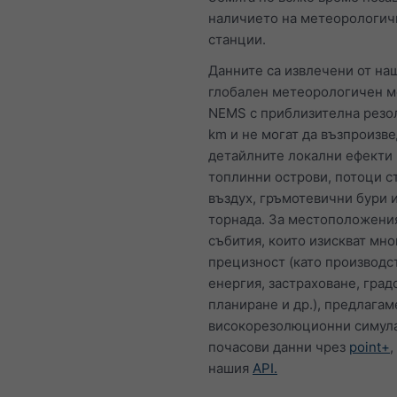
наличието на метеорологич
станции.
Данните са извлечени от на
глобален метеорологичен 
NEMS с приблизителна резо
km и не могат да възпроизве
детайлните локални ефекти 
топлинни острови, потоци с
въздух, гръмотевични бури 
торнада. За местоположени
събития, които изискват мно
прецизност (като производс
енергия, застраховане, град
планиране и др.), предлагам
високорезолюционни симул
почасови данни чрез
point+
,
нашия
API.