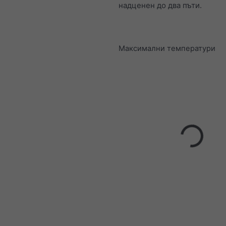
надценен до два пъти.
Максимални температури