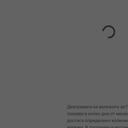
Диаграмата на валежите за 
показва в колко дни от месе
достига определено количе
валежи. В тропичен и мусон