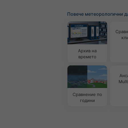
Повече метеорологични д
Сравн
кл
Архив на
времето
Анс
Mult
Сравнение по
години