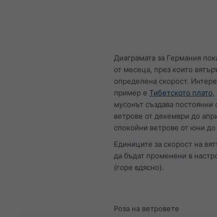
Диаграмата за Германия пок
от месеца, през които вятър
определена скорост. Интер
пример е
Тибетското плато
,
мусонът създава постоянни 
ветрове от декември до апр
спокойни ветрове от юни до
Единиците за скорост на вят
да бъдат променени в настр
(горе вдясно).
Роза на ветровете