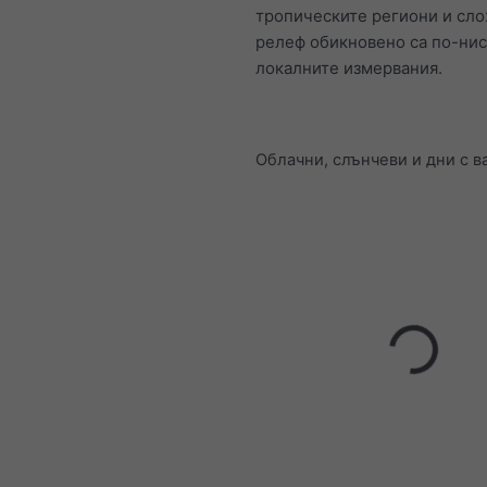
тропическите региони и сл
релеф обикновено са по-нис
локалните измервания.
Облачни, слънчеви и дни с 