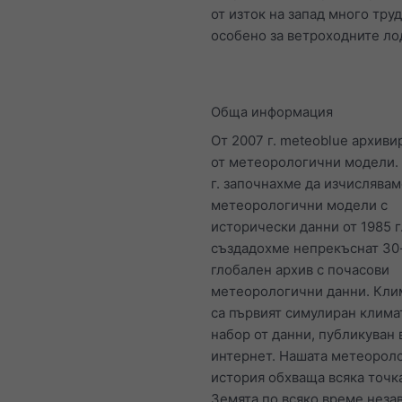
от изток на запад много труд
особено за ветроходните ло
Обща информация
От 2007 г. meteoblue архиви
от метеорологични модели.
г. започнахме да изчислява
метеорологични модели с
исторически данни от 1985 г
създадохме непрекъснат 30
глобален архив с почасови
метеорологични данни. Кли
са първият симулиран клим
набор от данни, публикуван 
интернет. Нашата метеорол
история обхваща всяка точк
Земята по всяко време неза