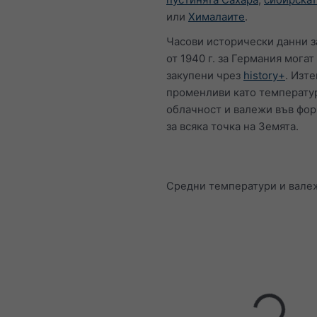
или
Хималаите
.
Часови исторически данни з
от 1940 г. за Германия могат
закупени чрез
history+
. Изт
променливи като температур
облачност и валежи във фо
за всяка точка на Земята.
Средни температури и вале