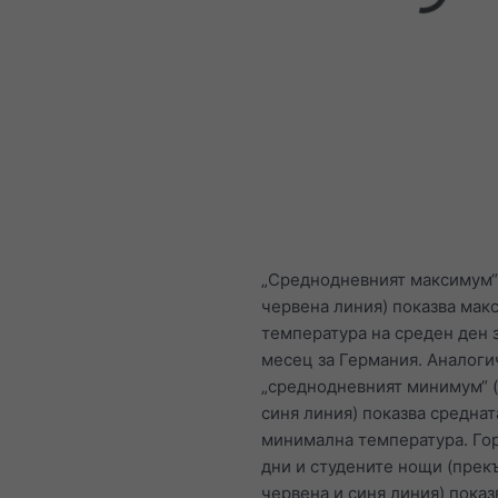
„Среднодневният максимум“
червена линия) показва мак
температура на среден ден 
месец за Германия. Аналоги
„среднодневният минимум“ 
синя линия) показва среднат
минимална температура. Го
дни и студените нощи (прек
червена и синя линия) показ