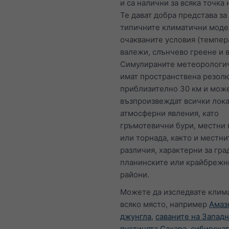
и са налични за всяка точка 
Те дават добра представа за
типичните климатични моде
очакваните условия (темпер
валежи, слънчево греене и в
Симулираните метеорологи
имат пространствена резол
приблизително 30 км и може
възпроизвеждат всички лок
атмосферни явления, като
гръмотевични бури, местни 
или торнада, както и местни
различия, характерни за гра
планинските или крайбрежн
райони.
Можете да изследвате клима
всяко място, например
Амаз
джунгла
,
саваните на Запад
пустинята Сахара
,
сибирскат