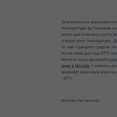
Диаграмата на максималнит
температури за Германия по
колко дни в месеца достига
определени температури.
Д
от най-горещите градове на
почти няма дни под 40°C пр
Можете също да видите
сту
зими в Москва
, с няколко дн
дневният максимум дори не 
-10°C.
Количество валежи