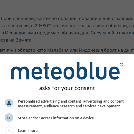
 брой слънчеви, частично облачни, облачни и дни с валежи.
 за слънчеви, с 20–80% облачност – за частично облачни, а 
 в Исландия
има предимно облачни дни,
Сосусвлей в пусти
ста на Земята.
атични области като Малайзия или Индонезия броят на дни
ва пъти.
ратури
asks for your consent
Personalised advertising and content, advertising and content
measurement, audience research and services development
Store and/or access information on a device
Learn more