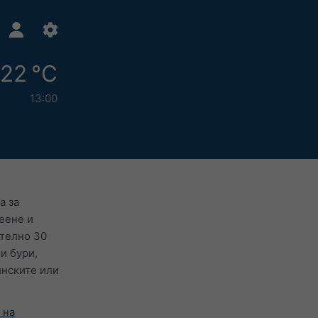
22 °C
13:00
а за
еене и
телно 30
и бури,
инските или
 на