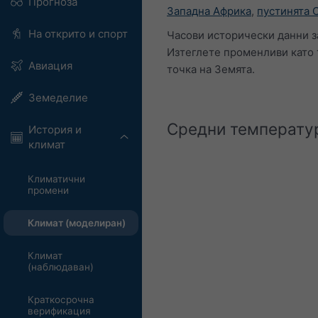
Прогноза
Западна Африка
,
пустинята 
На открито и спорт
Часови исторически данни за
Изтеглете променливи като 
Авиация
точка на Земята.
Земеделие
Средни температу
История и
климат
Климатични
промени
Климат (моделиран)
Климат
(наблюдаван)
Краткосрочна
верификация