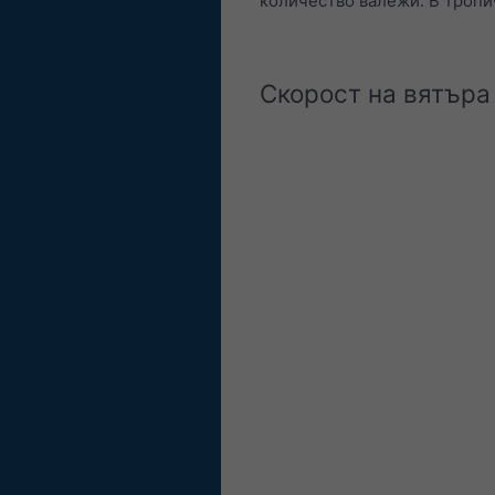
количество валежи. В тропи
Скорост на вятъра