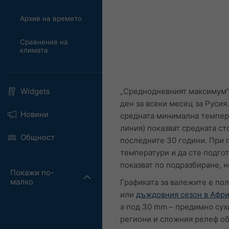
Архив на времето
Сравнение на
климата
„Среднодневният максимум“ 
Widgets
ден за всеки месец за Русия
Новини
средната минимална темпера
линия) показват средната ст
Общност
последните 30 години. При 
температури и да сте подгот
показват по подразбиране, н
Покажи по-
малко
Графиката за валежите е по
или
дъждовния сезон в Афр
а под 30 mm – предимно сух
региони и сложния релеф об