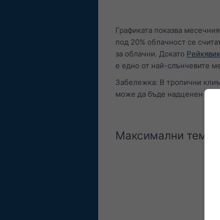
Графиката показва месечния
под 20% облачност се считат
за облачни. Докато
Рейкявик
е едно от най-слънчевите ме
Забележка: В тропични клим
може да бъде надценен до д
Максимални темпе