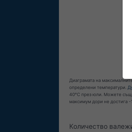
Диаграмата на максималните
определени температури.
Д
40°C през юли. Можете същ
максимум дори не достига -
Количество валеж