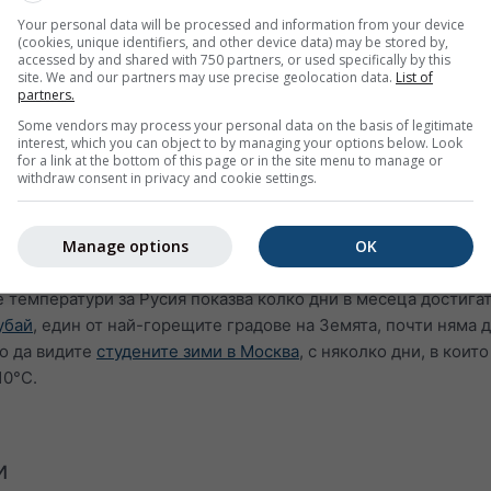
Your personal data will be processed and information from your device
(cookies, unique identifiers, and other device data) may be stored by,
accessed by and shared with 750 partners, or used specifically by this
site. We and our partners may use precise geolocation data.
List of
partners.
Some vendors may process your personal data on the basis of legitimate
interest, which you can object to by managing your options below. Look
for a link at the bottom of this page or in the site menu to manage or
withdraw consent in privacy and cookie settings.
Manage options
OK
 температури за Русия показва колко дни в месеца достига
убай
, един от най-горещите градове на Земята, почти няма 
о да видите
студените зими в Москва
, с няколко дни, в коит
10°C.
и