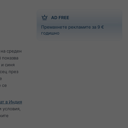
AD FREE
Премахнете рекламите за 9 €
годишно
 на среден
) показва
 и синя
есец през
е
е се
ат в Индия
 условия,
ките