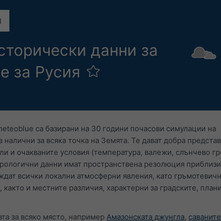
сторически данни за
е за Русия
eteoblue са базирани на 30 години почасови симулации на
налични за всяка точка на Земята. Те дават добра представ
и и очакваните условия (температура, валежи, слънчево гр
орологични данни имат пространствена резолюция приблизи
ждат всички локални атмосферни явления, като гръмотевичн
 както и местните различия, характерни за градските, план
та за всяко място, например
Амазонската джунгла
,
саваните