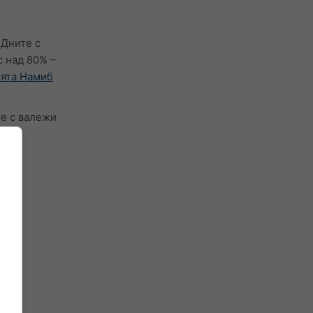
 Дните с
с над 80% –
нята Намиб
те с валежи