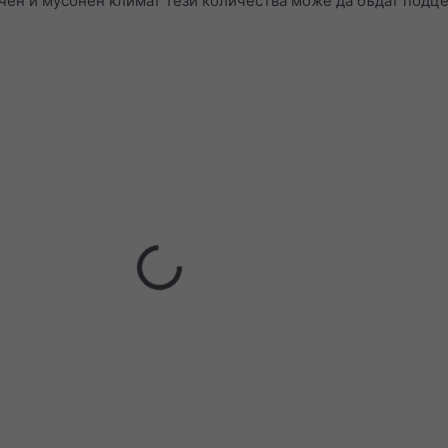
чен и мусонен климат тези количества може да бъдат подц