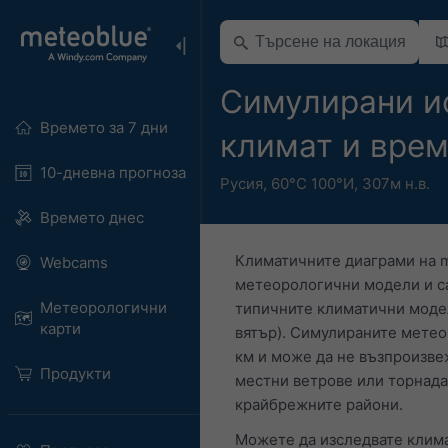
Симулирани и
Времето за 7 дни
климат и врем
10-дневна прогноза
Русия
,
60°С 100°И,
307м н.в.
Времето днес
Климатичните диаграми на m
Webcams
метеорологични модели и са 
Метеорологични
типичните климатични модел
карти
вятър). Симулираните мете
км и може да не възпроизве
Продукти
местни ветрове или торнада,
крайбрежните райони.
Можете да изследвате клима