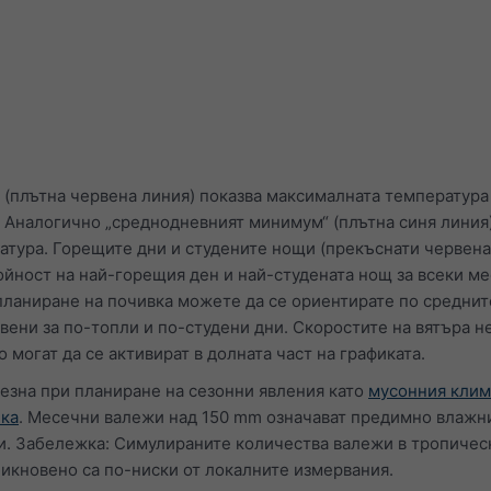
(плътна червена линия) показва максималната температура
. Аналогично „среднодневният минимум“ (плътна синя линия
тура. Горещите дни и студените нощи (прекъснати червена
ойност на най-горещия ден и най-студената нощ за всеки м
планиране на почивка можете да се ориентирате по среднит
вени за по-топли и по-студени дни. Скоростите на вятъра н
о могат да се активират в долната част на графиката.
лезна при планиране на сезонни явления като
мусонния клим
ика
. Месечни валежи над 150 mm означават предимно влажни
и. Забележка: Симулираните количества валежи в тропичес
икновено са по-ниски от локалните измервания.