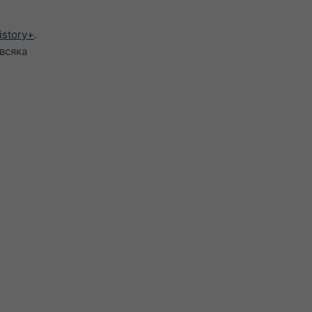
istory+
.
всяка