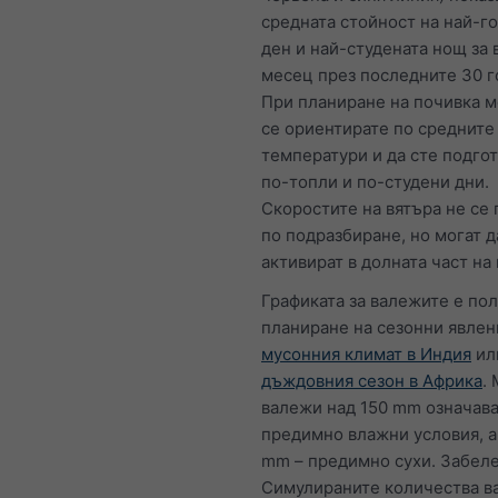
средната стойност на най-г
ден и най-студената нощ за 
месец през последните 30 г
При планиране на почивка 
се ориентирате по средните
температури и да сте подгот
по-топли и по-студени дни.
Скоростите на вятъра не се 
по подразбиране, но могат д
активират в долната част на 
Графиката за валежите е по
планиране на сезонни явлен
мусонния климат в Индия
ил
дъждовния сезон в Африка
.
валежи над 150 mm означава
предимно влажни условия, а
mm – предимно сухи. Забел
Симулираните количества в