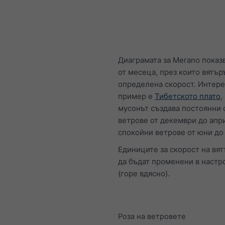
Диаграмата за Merano показ
от месеца, през които вятър
определена скорост. Интер
пример е
Тибетското плато
,
мусонът създава постоянни 
ветрове от декември до апр
спокойни ветрове от юни до
Единиците за скорост на вят
да бъдат променени в настр
(горе вдясно).
Роза на ветровете