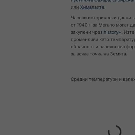
или
Хималаите
.
Часови исторически данни з
от 1940 г. за Merano могат д
закупени чрез
history+
. Изт
променливи като температур
облачност и валежи във фо
за всяка точка на Земята.
Средни температури и вале