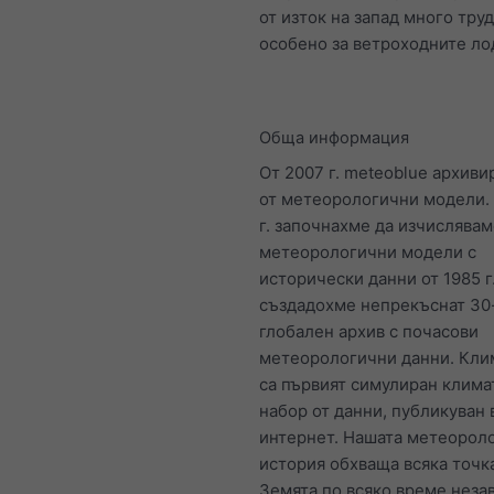
от изток на запад много труд
особено за ветроходните ло
Обща информация
От 2007 г. meteoblue архиви
от метеорологични модели.
г. започнахме да изчислява
метеорологични модели с
исторически данни от 1985 г
създадохме непрекъснат 30
глобален архив с почасови
метеорологични данни. Кли
са първият симулиран клим
набор от данни, публикуван 
интернет. Нашата метеорол
история обхваща всяка точк
Земята по всяко време неза