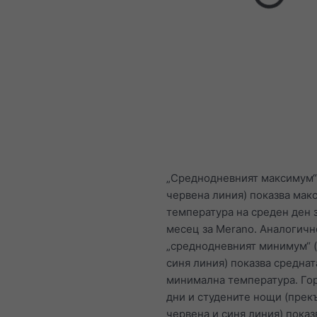
„Среднодневният максимум“
червена линия) показва мак
температура на среден ден 
месец за Merano. Аналогичн
„среднодневният минимум“ 
синя линия) показва среднат
минимална температура. Го
дни и студените нощи (прек
червена и синя линия) показ