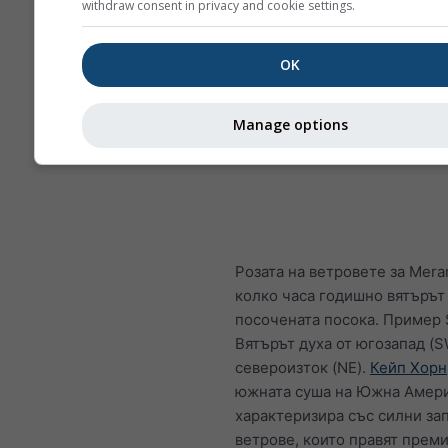
withdraw consent in privacy and cookie settings.
OK
Manage options
Розата на ветровете за Mera
колко часа годишно вятърът 
посочената посока. Пример 
Вятърът духа от югозапад (
североизток (NE).
Кейп Хорн
южната суша на Южна Амери
характеризира със силни за
ветрове, които правят прем