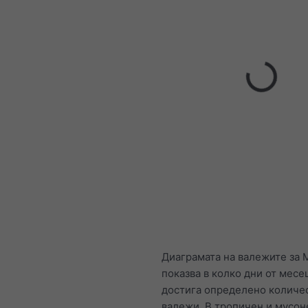
Диаграмата на валежите за 
показва в колко дни от месе
достига определено количе
валежи. В тропичен и мусон