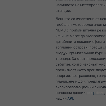
наличието на метеорологич
станции.
Данните са извлечени от на
глобален метеорологичен 
NEMS с приблизителна резо
km и не могат да възпроизве
детайлните локални ефекти 
топлинни острови, потоци с
въздух, гръмотевични бури 
торнада. За местоположени
събития, които изискват мно
прецизност (като производс
енергия, застраховане, град
планиране и др.), предлагам
високорезолюционни симул
почасови данни чрез
point+
,
нашия
API.