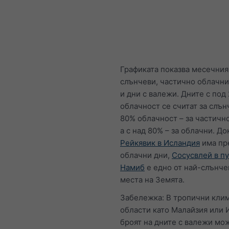
Графиката показва месечния
слънчеви, частично облачни
и дни с валежи. Дните с под
облачност се считат за слън
80% облачност – за частичн
а с над 80% – за облачни. До
Рейкявик в Исландия
има пр
облачни дни,
Сосусвлей в п
Намиб
е едно от най-слънче
места на Земята.
Забележка: В тропични кли
области като Малайзия или 
броят на дните с валежи мо