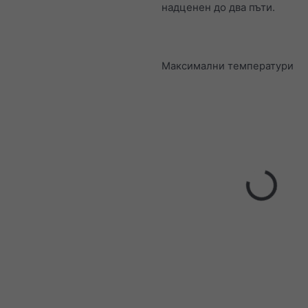
надценен до два пъти.
Максимални температури