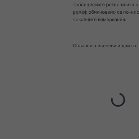
тропическите региони и сл
релеф обикновено са по-нис
локалните измервания.
Облачни, слънчеви и дни с 