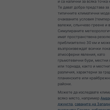
и са налични за всяка точка 
Те дават добра представа за
типичните климатични моде
очакваните условия (темпер
валежи, слънчево греене и в
Симулираните метеорологи
имат пространствена резол
приблизително 30 км и може
възпроизвеждат всички лок
атмосферни явления, като
гръмотевични бури, местни 
или торнада, както и местни
различия, характерни за гра
планинските или крайбрежн
райони.
Можете да изследвате клима
всяко място, например
Амаз
джунгла
,
саваните на Запад
пустинята Сахара
,
сибирскат