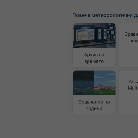
Повече метеорологични д
Сравн
кл
Архив на
времето
Анс
Mult
Сравнение по
години