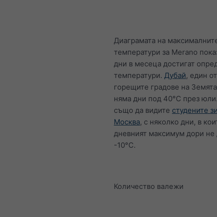
Диаграмата на максималнит
температури за Merano пока
дни в месеца достигат опре
температури.
Дубай
, един о
горещите градове на Земята
няма дни под 40°C през юл
също да видите
студените з
Москва
, с няколко дни, в кои
дневният максимум дори не 
-10°C.
Количество валежи