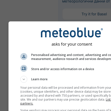
метеорологични данни от 
Try it for Basel
Повече метеорологични д
asks for your consent
Анс
Personalised advertising and content, advertising and c
Mult
measurement, audience research and services develop
Store and/or access information on a device
Сравнение по
години
Learn more
Your personal data will be processed and information from you
Сравн
(cookies, unique identifiers, and other device data) may be store
accessed by and shared with 750 partners, or used specifically b
кл
site. We and our partners may use precise geolocation data.
List
partners.
Архив на
Some vendors may process your personal data on the basis of l