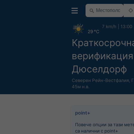
7 km/h
13:00
29 °C
Краткосрочн
верификация
Дюселдорф
Северен Рейн-Вестфалия
,
Г
45м н.в.
point+
Повече опции за тази мет
са налични с point+