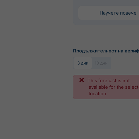
Научете повече
Продължителност на вери
3 дни
10 дни
This forecast is not
available for the selec
location