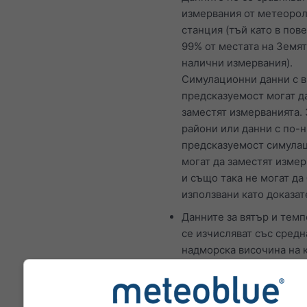
измервания от метеоро
станция (тъй като в пове
99% от местата на Земя
налични измервания).
Симулационни данни с в
предсказуемост могат д
заместят измерванията. 
райони или данни с по-
предсказуемост симула
могат да заместят изме
и също така не могат да
използвани като доказат
Данните за вятър и тем
се изчисляват със средн
надморска височина на 
от мрежата. Поради тов
температурите за плани
крайбрежия могат да се