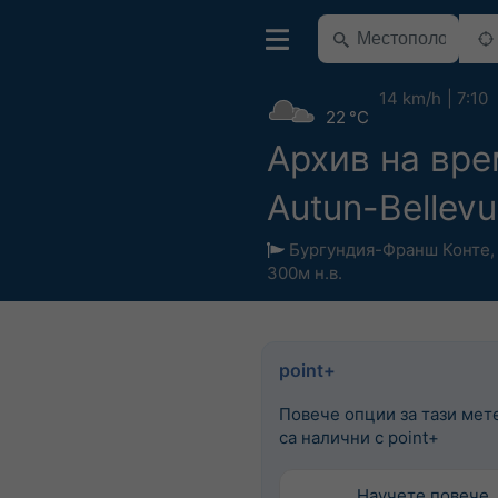
14 km/h
7:10
22 °C
Архив на вр
Autun-Bellev
Бургундия-Франш Конте
300м н.в.
point+
Повече опции за тази мет
са налични с point+
Научете повече