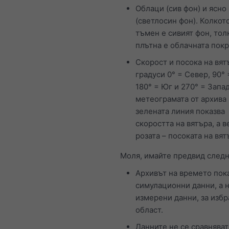
Облаци (сив фон) и ясно
(светлосин фон). Колкот
тъмен е сивият фон, тол
плътна е облачната пок
Скорост и посока на вят
градуси 0° = Север, 90° 
180° = Юг и 270° = Запад
метеограмата от архива
зелената линия показва
скоростта на вятъра, а в
розата – посоката на вят
Моля, имайте предвид следн
Архивът на времето пок
симулационни данни, а 
измерени данни, за избр
област.
Данните не се сравняват