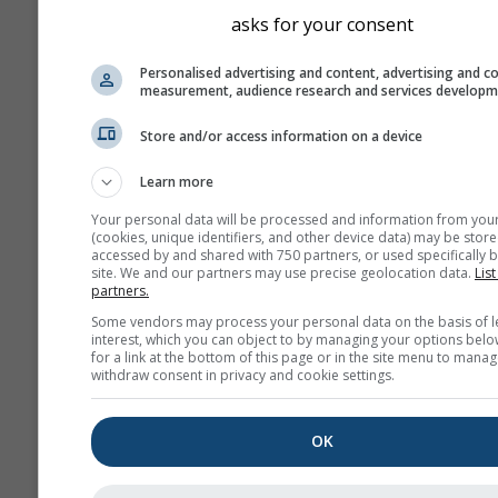
различават донякъде от
asks for your consent
за точната локация, коят
избрали. Надморската в
Personalised advertising and content, advertising and c
measurement, audience research and services develop
на клетката можете да 
до координатите.
Store and/or access information on a device
Диаграмата \"15-day\" по
Learn more
почасови данни. За еди
са налични дневни агрег
Your personal data will be processed and information from you
минимални, максимални
(cookies, unique identifiers, and other device data) may be store
accessed by and shared with 750 partners, or used specifically b
средни стойности. За по
site. We and our partners may use precise geolocation data.
List
6 месеца са налични ме
partners.
агрегати.
Some vendors may process your personal data on the basis of l
interest, which you can object to by managing your options belo
Предлагаме и сурови да
for a link at the bottom of this page or in the site menu to manag
withdraw consent in privacy and cookie settings.
продажба. Моля, свърже
нас за повече информац
(
support@meteoblue.co
OK
Часови исторически данни з