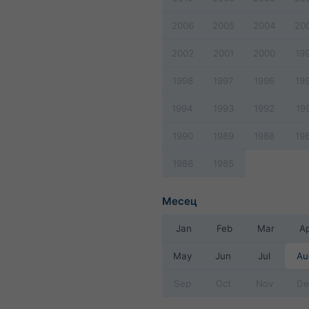
2006
2005
2004
20
2002
2001
2000
19
1998
1997
1996
19
1994
1993
1992
19
1990
1989
1988
19
1986
1985
Месец
Jan
Feb
Mar
A
May
Jun
Jul
Au
Sep
Oct
Nov
De