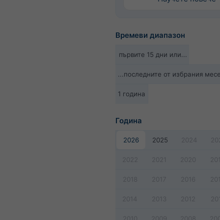
Времеви диапазон
първите 15 дни или...
...последните от избрания мес
1 година
Година
2026
2025
2024
20
2022
2021
2020
20
2018
2017
2016
20
2014
2013
2012
20
2010
2009
2008
20