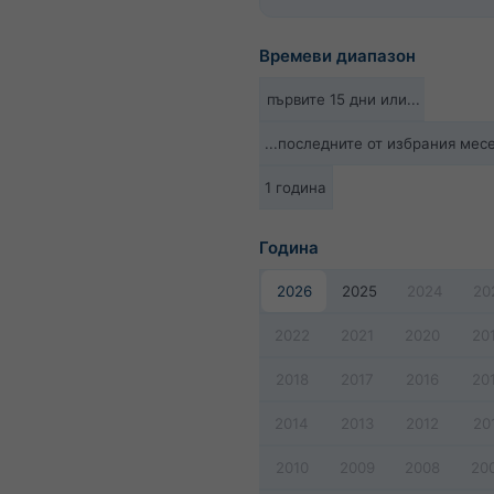
Времеви диапазон
първите 15 дни или...
...последните от избрания мес
1 година
Година
2026
2025
2024
20
2022
2021
2020
20
2018
2017
2016
20
2014
2013
2012
20
2010
2009
2008
20