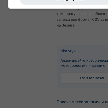
бъдат закупени чрез
history
Изтеглете променливи като
температура, вятър, облачно
валежи във формат CSV за в
на Земята.
history+
Анализирайте историческ
метеорологични данни от 
Try it for Basel
Повече метеорологични д