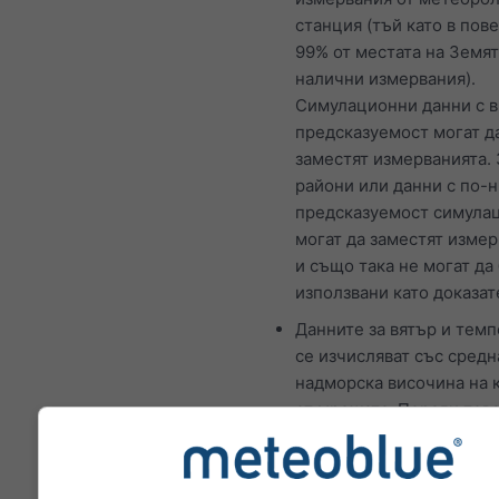
станция (тъй като в пове
99% от местата на Земя
налични измервания).
Симулационни данни с в
предсказуемост могат д
заместят измерванията. 
райони или данни с по-
предсказуемост симула
могат да заместят изме
и също така не могат да
използвани като доказат
Данните за вятър и тем
се изчисляват със средн
надморска височина на 
от мрежата. Поради тов
температурите за плани
крайбрежия могат да се
различават донякъде от