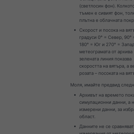
(светлосин фон). Колкот
тъмен е сивият фон, тол
плътна е облачната пок
Скорост и посока на вят
градуси 0° = Север, 90° 
180° = Юг и 270° = Запад
метеограмата от архива
зелената линия показва
скоростта на вятъра, а в
розата – посоката на вят
Моля, имайте предвид следн
Архивът на времето пок
симулационни данни, а 
измерени данни, за избр
област.
Данните не се сравняват
измервания от метеоро