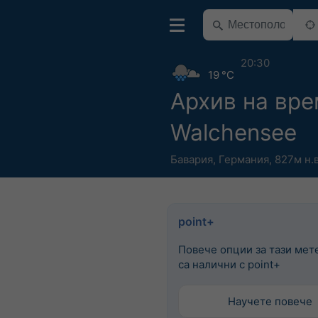
20:30
19 °C
Архив на вр
Walchensee
Бавария
,
Германия
,
827м н.в
point+
Повече опции за тази мет
са налични с point+
Научете повече