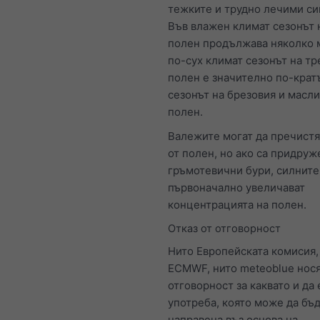
тежките и трудно лечими с
Във влажен климат сезонът 
полен продължава няколко 
по-сух климат сезонът на тр
полен е значително по-кратъ
сезонът на брезовия и масл
полен.
Валежите могат да пречистя
от полен, но ако са придруж
гръмотевични бури, силните
първоначално увеличават
концентрацията на полен.
Отказ от отговорност
Нито Европейската комисия,
ECMWF, нито meteoblue нос
отговорност за каквато и да 
употреба, която може да бъ
направена въз основа на