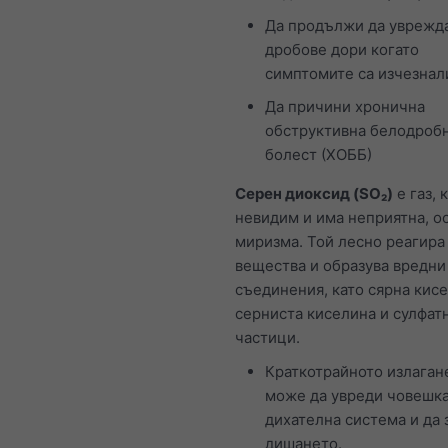
Да продължи да уврежд
дробове дори когато
симптомите са изчезнал
Да причини хронична
обструктивна белодроб
болест (ХОББ)
Серен диоксид (SO₂)
е газ, 
невидим и има неприятна, о
миризма. Той лесно реагира 
вещества и образува вредни
съединения, като сярна кисе
серниста киселина и сулфат
частици.
Краткотрайното излаган
може да увреди човешк
дихателна система и да 
дишането.