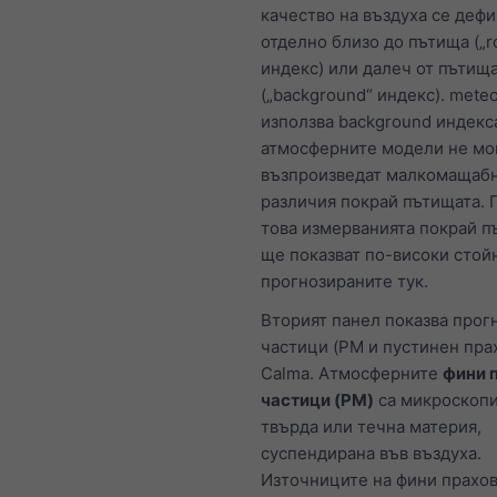
качество на въздуха се деф
отделно близо до пътища („r
индекс) или далеч от пътищ
(„background“ индекс). mete
използва background индекс
атмосферните модели не мо
възпроизведат малкомащаб
различия покрай пътищата. 
това измерванията покрай п
ще показват по-високи стой
прогнозираните тук.
Вторият панел показва прогн
частици (PM и пустинен прах
Calma. Атмосферните
фини 
частици (PM)
са микроскоп
твърда или течна материя,
суспендирана във въздуха.
Източниците на фини прахо