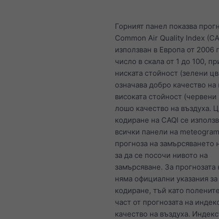
Горният панел показва прогн
Common Air Quality Index (CA
използван в Европа от 2006 г
число в скала от 1 до 100, п
ниската стойност (зелени цв
означава добро качество на 
високата стойност (червени 
лошо качество на въздуха. 
кодиране на CAQI се използв
всички панели на meteogram
прогноза на замърсяването н
за да се посочи нивото на
замърсяване. За прогнозата
няма официални указания за
кодиране, тъй като полените
част от прогнозата на индекс
качество на въздуха. Индекс