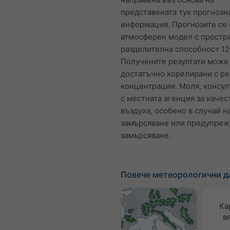
представената тук прогнозн
информация. Прогнозите се 
атмосферен модел с простр
разделителна способност 12
Получените резултати може 
достатъчно корелирани с р
концентрации. Моля, консул
с местната агенция за качес
въздуха, особено в случай н
замърсяване или предупреж
замърсяване.
Повече метеорологични д
Ка
в