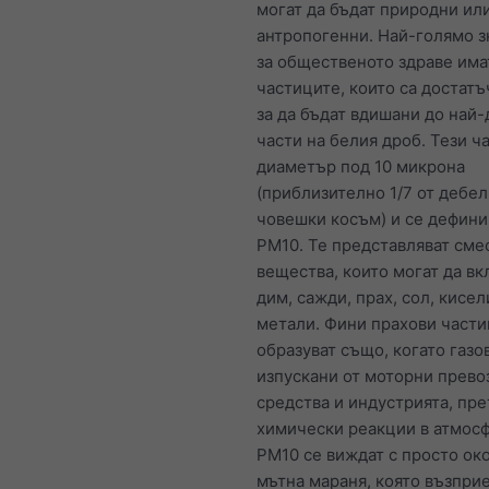
могат да бъдат природни ил
антропогенни. Най-голямо 
за общественото здраве има
частиците, които са достатъ
за да бъдат вдишани до най
части на белия дроб. Тези ч
диаметър под 10 микрона
(приблизително 1/7 от дебел
човешки косъм) и се дефини
PM10. Те представляват сме
вещества, които могат да в
дим, сажди, прах, сол, кисел
метали. Фини прахови части
образуват също, когато газо
изпускани от моторни прево
средства и индустрията, пр
химически реакции в атмосф
PM10 се виждат с просто око
мътна мараня, която възпри