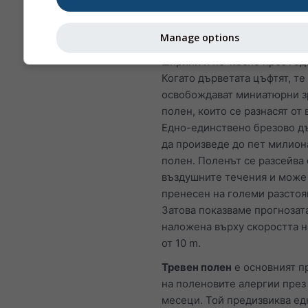
Брезов полен
е един от най
срещаните въздушни алерге
Manage options
пролетта, а на по-високи ге
ширини и по-късно през год
Когато дърветата цъфтят, те
освобождават миниатюрни 
полен, които се разнасят от 
Едно-единствено брезово д
да произведе до пет милион
полен. Поленът се разсейва 
въздушните течения и може
пренесен на големи разстоя
Затова показваме прогнозата
наложена върху скоростта н
от 10 m.
Тревен полен
е основният п
на поленовите алергии през
месеци. Той предизвиква ед