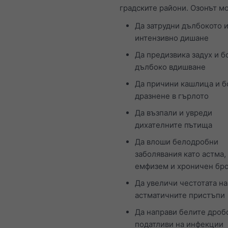
градските райони. Озонът м
Да затрудни дълбокото 
интензивно дишане
Да предизвика задух и б
дълбоко вдишване
Да причини кашлица и б
дразнене в гърлото
Да възпали и увреди
дихателните пътища
Да влоши белодробни
заболявания като астма,
емфизем и хроничен бр
Да увеличи честотата на
астматичните пристъпи
Да направи белите дроб
податливи на инфекции