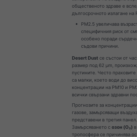
общественото здраве е всле
дългосрочното излагане на 
PM2.5 увеличава възрас
специфичния риск от см
особено поради сърдеч
съдови причини.
Desert Dust
се състои от час
размер под 62 μm, произхо
пустините. Често праховите
са малки, което води до вис
концентрации на PM10 и PM2
всички свързани здравни по
Прогнозите за концентрации
газове, замърсяващи въздуха
представени в третия панел
Замърсяването с
озон (O₃)
в
тропосфера се причинява ос