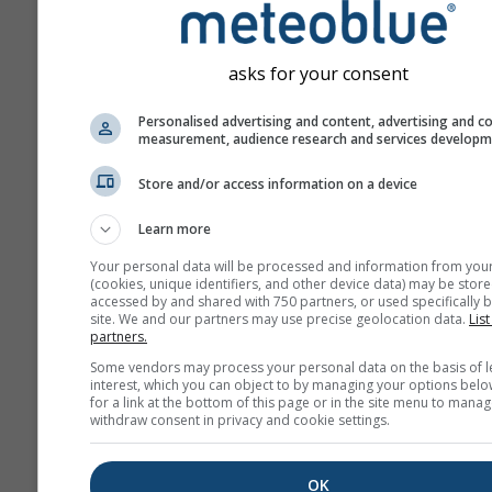
превозни средства. Азотния
е важен замърсител, защото
допринася за образуването н
asks for your consent
което може да има съществ
последици за човешкото здр
Personalised advertising and content, advertising and c
measurement, audience research and services develop
NO₂ възпалява лигавица
белите дробове и може 
Store and/or access information on a device
намали имунитета срещ
Learn more
белодробни инфекции
Your personal data will be processed and information from you
NO₂ причинява проблеми
(cookies, unique identifiers, and other device data) may be store
хрипове, кашлица, насти
accessed by and shared with 750 partners, or used specifically b
site. We and our partners may use precise geolocation data.
List
грип и бронхит
partners.
За Европа meteogram-ът за
Some vendors may process your personal data on the basis of l
interest, which you can object to by managing your options belo
замърсяването на въздуха и
for a link at the bottom of this page or in the site menu to manag
четвърти панел, който показ
withdraw consent in privacy and cookie settings.
прогнозата за полените за C
Calma.
OK