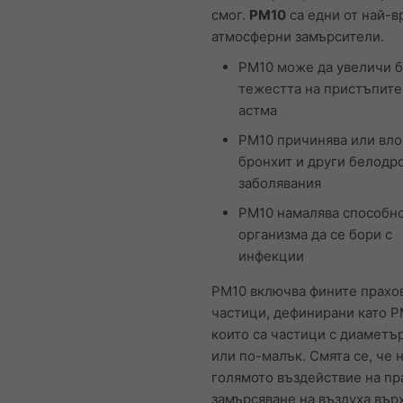
смог.
PM10
са едни от най-в
атмосферни замърсители.
PM10 може да увеличи б
тежестта на пристъпите
астма
PM10 причинява или вл
бронхит и други белодр
заболявания
PM10 намалява способно
организма да се бори с
инфекции
PM10 включва фините прахо
частици, дефинирани като P
които са частици с диаметър
или по-малък. Смята се, че 
голямото въздействие на пр
замърсяване на въздуха вър