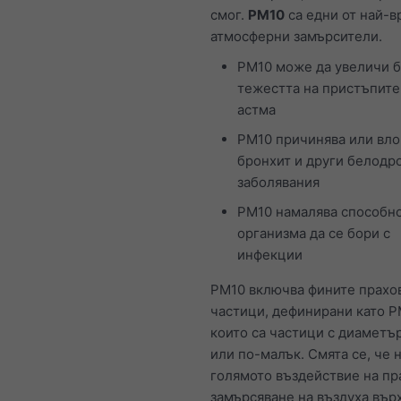
смог.
PM10
са едни от най-в
атмосферни замърсители.
PM10 може да увеличи б
тежестта на пристъпите
астма
PM10 причинява или вл
бронхит и други белодр
заболявания
PM10 намалява способно
организма да се бори с
инфекции
PM10 включва фините прахо
частици, дефинирани като P
които са частици с диаметър
или по-малък. Смята се, че 
голямото въздействие на пр
замърсяване на въздуха вър