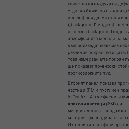
качество на въздуха се деф
отделно близо до пътища („r
индекс) или далеч от пътищ
(„background“ индекс). mete
използва background индекс
атмосферните модели не мо
възпроизведат малкомащаб
различия покрай пътищата. 
това измерванията покрай п
ще показват по-високи стой
прогнозираните тук.
Вторият панел показва прогн
частици (PM и пустинен прах
in Osttirol. Атмосферните
фи
прахови частици (PM)
са
микроскопична твърда или 
материя, суспендирана във в
Източниците на фини прахо