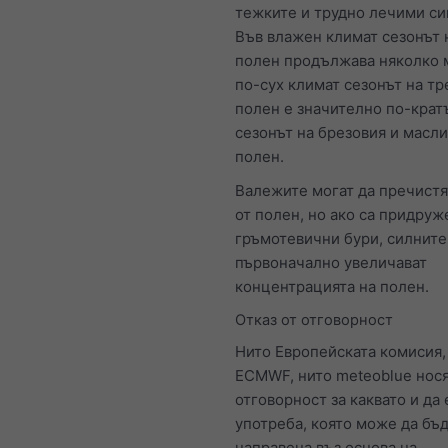
тежките и трудно лечими с
Във влажен климат сезонът 
полен продължава няколко 
по-сух климат сезонът на тр
полен е значително по-кратъ
сезонът на брезовия и масл
полен.
Валежите могат да пречистя
от полен, но ако са придруж
гръмотевични бури, силните
първоначално увеличават
концентрацията на полен.
Отказ от отговорност
Нито Европейската комисия,
ECMWF, нито meteoblue нос
отговорност за каквато и да 
употреба, която може да бъ
направена въз основа на