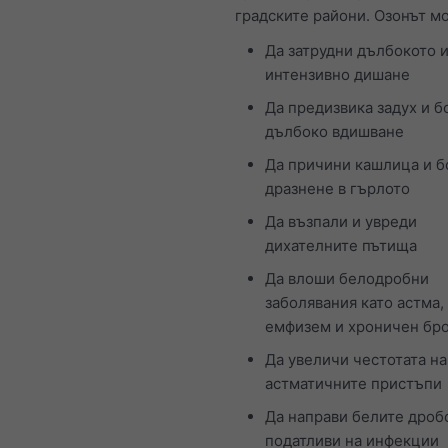
градските райони. Озонът м
Да затрудни дълбокото 
интензивно дишане
Да предизвика задух и б
дълбоко вдишване
Да причини кашлица и б
дразнене в гърлото
Да възпали и увреди
дихателните пътища
Да влоши белодробни
заболявания като астма,
емфизем и хроничен бр
Да увеличи честотата на
астматичните пристъпи
Да направи белите дроб
податливи на инфекции