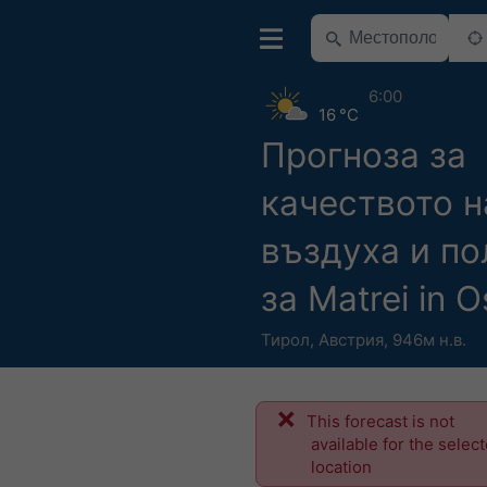
6:00
16 °C
Прогноза за
качеството н
въздуха и по
за Matrei in Os
Тирол
,
Австрия
,
946м н.в.
This forecast is not
available for the selec
location