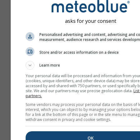
превозни средства. Азотния
е важен замърсител, защото
допринася за образуването н
asks for your consent
което може да има съществ
последици за човешкото здр
Personalised advertising and content, advertising and c
measurement, audience research and services develop
NO₂ възпалява лигавица
белите дробове и може 
Store and/or access information on a device
намали имунитета срещ
Learn more
белодробни инфекции
Your personal data will be processed and information from you
NO₂ причинява проблеми
(cookies, unique identifiers, and other device data) may be store
хрипове, кашлица, насти
accessed by and shared with 750 partners, or used specifically b
site. We and our partners may use precise geolocation data.
List
грип и бронхит
partners.
За Европа meteogram-ът за
Some vendors may process your personal data on the basis of l
interest, which you can object to by managing your options belo
замърсяването на въздуха и
for a link at the bottom of this page or in the site menu to manag
четвърти панел, който показ
withdraw consent in privacy and cookie settings.
прогнозата за полените за Ma
Osttirol.
OK