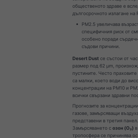
общественото здраве е всле
дългосрочното излагане на 
PM2.5 увеличава възрас
специфичния риск от см
особено поради сърдеч
съдови причини.
Desert Dust
се състои от час
размер под 62 μm, произхо
пустините. Често праховите
са малки, което води до вис
концентрации на PM10 и PM2
всички свързани здравни по
Прогнозите за концентрации
газове, замърсяващи въздуха
представени в третия панел
Замърсяването с
озон (O₃)
в
тропосфера се причинява ос