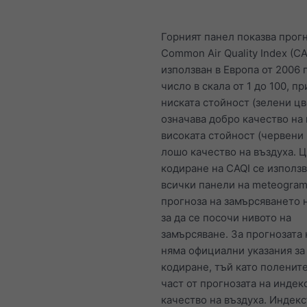
Горният панел показва прогн
Common Air Quality Index (CA
използван в Европа от 2006 г
число в скала от 1 до 100, п
ниската стойност (зелени цв
означава добро качество на 
високата стойност (червени 
лошо качество на въздуха. 
кодиране на CAQI се използв
всички панели на meteogram
прогноза на замърсяването н
за да се посочи нивото на
замърсяване. За прогнозата
няма официални указания за
кодиране, тъй като полените
част от прогнозата на индекс
качество на въздуха. Индекс