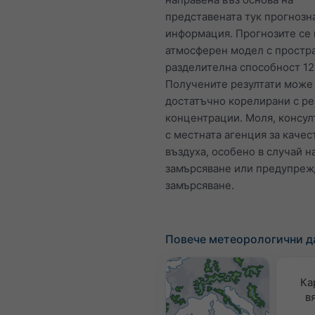
представената тук прогнозн
информация. Прогнозите се 
атмосферен модел с простр
разделителна способност 12
Получените резултати може 
достатъчно корелирани с р
концентрации. Моля, консул
с местната агенция за качес
въздуха, особено в случай н
замърсяване или предупреж
замърсяване.
Повече метеорологични д
Ка
в