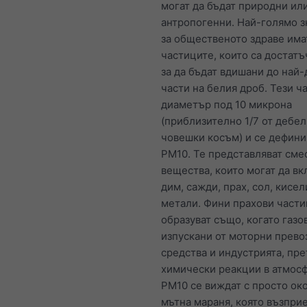
могат да бъдат природни ил
антропогенни. Най-голямо 
за общественото здраве има
частиците, които са достатъ
за да бъдат вдишани до най
части на белия дроб. Тези ч
диаметър под 10 микрона
(приблизително 1/7 от дебел
човешки косъм) и се дефини
PM10. Те представляват сме
вещества, които могат да в
дим, сажди, прах, сол, кисел
метали. Фини прахови части
образуват също, когато газо
изпускани от моторни прево
средства и индустрията, пр
химически реакции в атмосф
PM10 се виждат с просто око
мътна мараня, която възпри