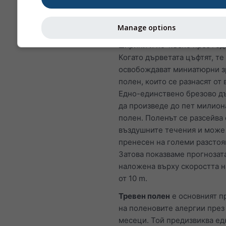
Брезов полен
е един от най
срещаните въздушни алерге
Manage options
пролетта, а на по-високи ге
ширини и по-късно през год
Когато дърветата цъфтят, те
освобождават миниатюрни 
полен, които се разнасят от 
Едно-единствено брезово д
да произведе до пет милион
полен. Поленът се разсейва 
въздушните течения и може
пренесен на големи разстоя
Затова показваме прогнозата
наложена върху скоростта н
от 10 m.
Тревен полен
е основният п
на поленовите алергии през
месеци. Той предизвиква ед