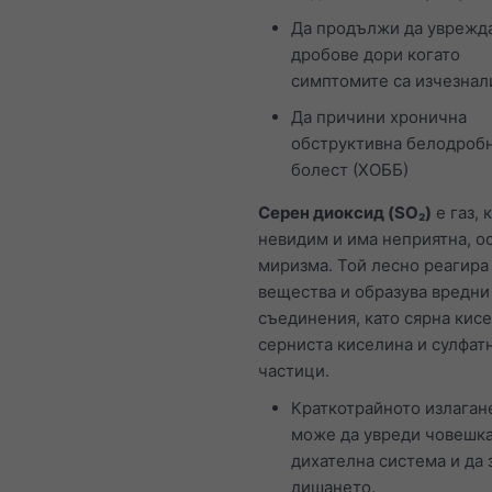
Да продължи да уврежд
дробове дори когато
симптомите са изчезнал
Да причини хронична
обструктивна белодроб
болест (ХОББ)
Серен диоксид (SO₂)
е газ, 
невидим и има неприятна, о
миризма. Той лесно реагира 
вещества и образува вредни
съединения, като сярна кисе
серниста киселина и сулфат
частици.
Краткотрайното излаган
може да увреди човешк
дихателна система и да 
дишането.