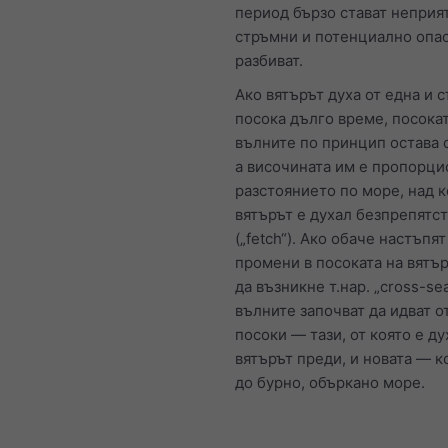
период бързо стават неприя
стръмни и потенциално опас
разбиват.
Ако вятърът духа от една и 
посока дълго време, посокат
вълните по принцип остава 
а височината им е пропорци
разстоянието по море, над 
вятърът е духал безпрепятс
(„fetch“). Ако обаче настъпя
промени в посоката на вятъ
да възникне т.нар. „cross-sea
вълните започват да идват о
посоки — тази, от която е ду
вятърът преди, и новата — к
до бурно, объркано море.