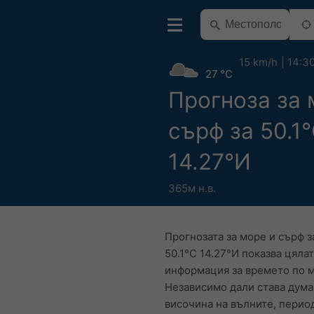
15 km/h
14:3
27 °C
Прогноза за 
сърф за 50.1
14.27°И
365м н.в.
Прогнозата за море и сърф з
50.1°С 14.27°И показва цяла
информация за времето по 
Независимо дали става дума
височина на вълните, перио