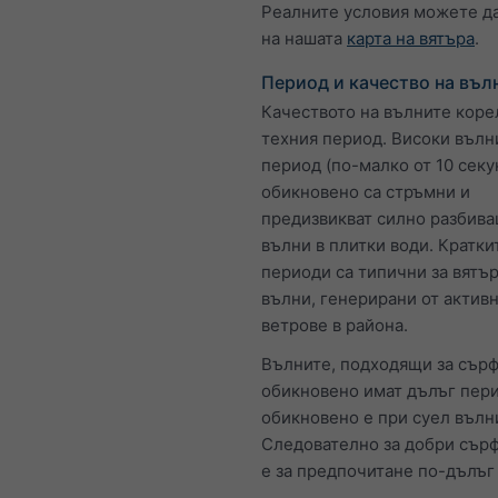
Реалните условия можете д
на нашата
карта на вятъра
.
Период и качество на въл
Качеството на вълните коре
техния период. Високи вълн
период (по-малко от 10 секу
обикновено са стръмни и
предизвикват силно разбива
вълни в плитки води. Кратки
периоди са типични за вятъ
вълни, генерирани от актив
ветрове в района.
Вълните, подходящи за сърф
обикновено имат дълъг пери
обикновено е при суел вълн
Следователно за добри сърф
е за предпочитане по-дълъг