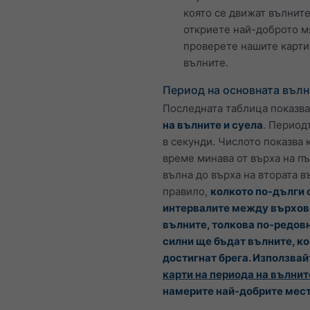
която се движат вълните
откриете най-доброто м
проверете нашите карти
вълните.
Период на основната вълн
Последната таблица показв
на вълните и суела
. Период
в секунди. Числото показва 
време минава от върха на п
вълна до върха на втората в
правило,
колкото по-дълги 
интервалите между върхов
вълните, толкова по-редовн
силни ще бъдат вълните, ко
достигнат брега. Използва
карти на периода на вълнит
намерите най-добрите мес