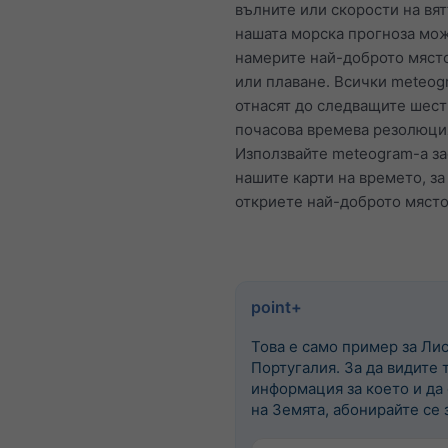
вълните или скорости на вят
нашата морска прогноза мо
намерите най-доброто място
или плаване. Всички meteog
отнасят до следващите шест
почасова времева резолюци
Използвайте meteogram-а за
нашите карти на времето, за
откриете най-доброто място
point+
Това е само пример за Лис
Португалия. За да видите 
информация за което и да
на Земята, абонирайте се з