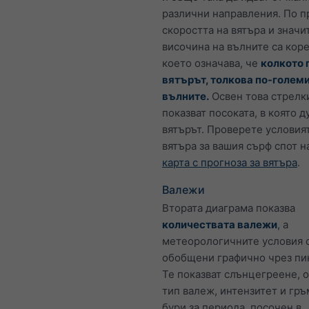
различни направления. По 
скоростта на вятъра и значи
височина на вълните са кор
което означава, че
колкото 
вятърът, толкова по-големи
вълните.
Освен това стрелк
показват посоката, в която д
вятърът. Проверете условия
вятъра за вашия сърф спот н
карта с прогноза за вятъра
.
Валежи
Втората диаграма показва
количествата валежи
, а
метеорологичните условия 
обобщени графично чрез пи
Те показват слънцегреене, 
тип валеж, интензитет и гр
бури за периода, посочен в