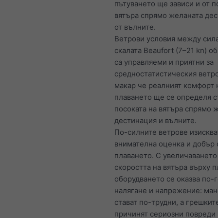
пътуването ще зависи и от п
вятъра спрямо желаната дес
от вълните.
Ветрови условия между сила
скалата Beaufort (7–21 kn) 
са управляеми и приятни за
средностатистическия ветр
макар че реалният комфорт 
плаването ще се определя 
посоката на вятъра спрямо 
дестинация и вълните.
По-силните ветрове изисква
внимателна оценка и добър 
плаването. С увеличаването
скоростта на вятъра върху п
оборудването се оказва по-
налягане и напрежение: ма
стават по-трудни, а грешкит
причинят сериозни повреди 