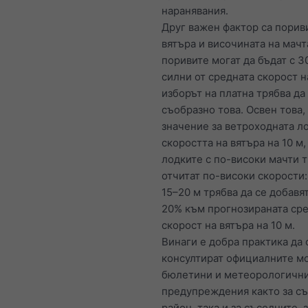
наранявания.
Друг важен фактор са порив
вятъра и височината на мачт
поривите могат да бъдат с 3
силни от средната скорост н
изборът на платна трябва да
съобразно това. Освен това,
значение за ветроходната л
скоростта на вятъра на 10 м,
лодките с по-високи мачти т
отчитат по-високи скорости:
15–20 м трябва да се добавя
20% към прогнозираната ср
скорост на вятъра на 10 м.
Винаги е добра практика да 
консултират официалните м
бюлетини и метеорологичн
предупреждения както за с
район, така и за съседните, з