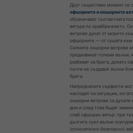
Друг съществен момент се о
офшорните и оншорните ве
обозначават съответната по
вятъра по крайбрежието. О
ветрове духат от морето към
офшорните — от сушата към
Силните оншорни ветрове м
предизвикат големи вълни, 
разбиват на брега, докато 
почти не създават вълни бли
брега.
Напредналите сърфисти мога
насладят на ситуации, когат
оншорни ветрове са духали 
дни и след това бъдат замен
слаб офшорен вятър: при те
дългите суел вълни осигуря
(относително безопасно) за