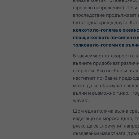
влиза в контакт с повърхнос
(срезово напрежение). Тези
впоследствие продължават 
бутат една срещу друга. Кат
колкото по-голяма е океан
площ и колкото по-силен е 
толкова по-големи са вълн
В зависимост от скоростта н
вълните придобиват различ
скорости. Ако по-бързи въл
настигнат по-бавна предход
може да се образуват насла
вълни и възможно т.нар. „ro
waves“.
Щом една голяма вълна сре
издигащо се морско дъно, т
рязко да се „пречупи“ напре
създавайки известната „тръб