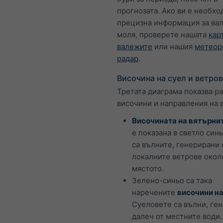
прогнозата. Ако ви е необхо
прецизна информация за ва
моля, проверете нашата
кар
валежите
или нашия
метеор
радар
.
Височина на суел и ветро
Третата диаграма показва р
височини и направления на 
Височината на вятърни
е показана в светло синь
са вълните, генерирани 
локалните ветрове окол
мястото.
Зелено-синьо са така
наречените
височини на
Суеловете са вълни, ге
далеч от местните води.