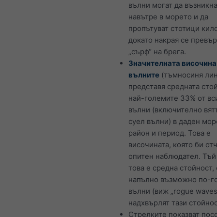
вълни могат да възникн
навътре в морето и да
пропътуват стотици кил
докато накрая се превър
„сърф“ на брега.
Значителната височина
вълните
(тъмносиня лин
представя средната сто
най-големите 33% от вс
вълни (включително вят
суел вълни) в даден мор
район и период. Това е
височината, която би от
опитен наблюдател. Тъй
това е средна стойност, 
напълно възможно по-г
вълни (виж „rogue waves
надхвърлят тази стойнос
Стрелките показват посо