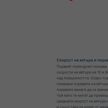
Скорост на вятъра и пори
Първият meteogram показва
скорости на вятъра на 10 и 
над повърхността. Освен тов
показани поривите на вятъра
поривите винаги да се взема
тъй като те могат да превиш
средната скорост на вятъра
и също така да идват от мал