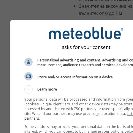
Значителна височина на
вълните: от 0 до 1 м
Идеални условия за плаване
моряци:
Скорост на вятъра между
asks for your consent
(10–21 възела). При тази
маневрите изискват пов
Personalised advertising and content, advertising and c
и по-добра координация,
measurement, audience research and services develop
се предотвратят повред
Store and/or access information on a device
наранявания.
Значителна височина на
Learn more
вълните: между 1 и 2 ме
вълните могат да се раз
Your personal data will be processed and information from you
(cookies, unique identifiers, and other device data) may be store
при определени условия
accessed by and shared with 750 partners, or used specifically b
site. We and our partners may use precise geolocation data.
List
Вятър
partners.
Вятърът е основната движещ
Some vendors may process your personal data on the basis of l
interest, which you can object to by managing your options belo
ветроходна лодка и следова