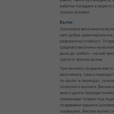
избегне попадане в морето 
опасни условия.
Вълни
Значимата височина на вълн
като добра ориентировъчна 
референтна стойност. Тя пр
средната височина на вълнит
дъно до гребен – на най-вис
трета от всички вълни.
При вълните са важни както
височината, така и периодът
по-дълъг е периодът, толков
полегата е вълната. Високи 
много дълги периоди поняк
преминават плавно под лодк
създавайки идеални условия
сърфиране. Високи вълни с 