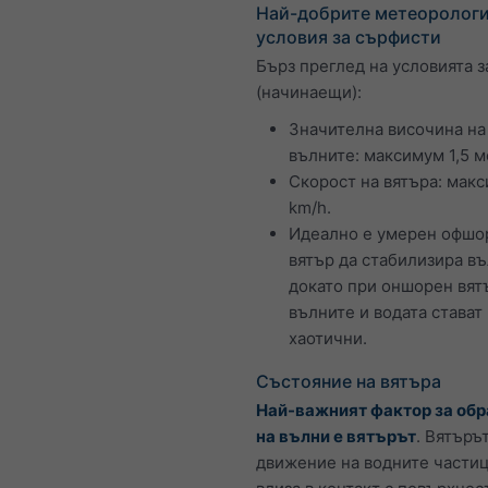
Най-добрите метеоролог
условия за сърфисти
Бърз преглед на условията з
(начинаещи):
Значителна височина на
вълните: максимум 1,5 м
Скорост на вятъра: мак
km/h.
Идеално е умерен офшо
вятър да стабилизира въ
докато при оншорен вят
вълните и водата стават
хаотични.
Състояние на вятъра
Най-важният фактор за об
на вълни е вятърът
. Вятъръ
движение на водните частиц