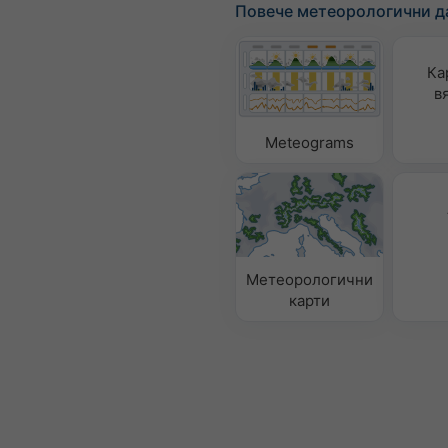
Повече метеорологични д
Ка
в
Meteograms
Метеорологични
карти