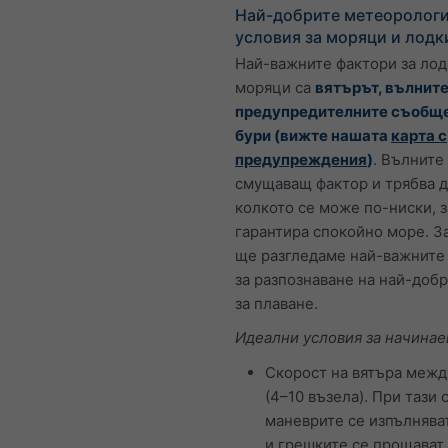
Най-добрите метеоролог
условия за моряци и лодк
Най-важните фактори за лод
моряци са
вятърът, вълните
предупредителните съобще
бури (вижте нашата
карта с
предупреждения
)
. Вълните
смущаващ фактор и трябва д
колкото се може по-ниски, з
гарантира спокойно море. За
ще разгледаме най-важните
за разпознаване на най-доб
за плаване.
Идеални условия за начинае
Скорост на вятъра между
(4–10 възела). При тази 
маневрите се изпълнява
и грешките се прощават.