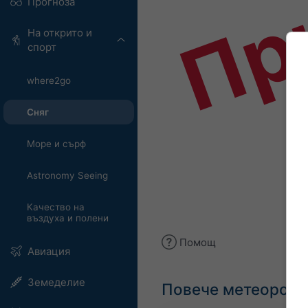
Пр
Прогноза
На открито и
спорт
where2go
Сняг
Море и сърф
Astronomy Seeing
Качество на
въздуха и полени
Помощ
Авиация
Земеделие
Повече метеороло