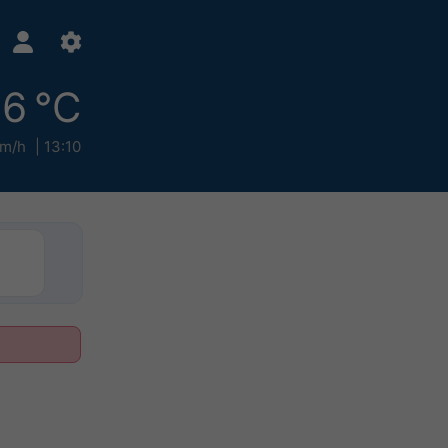
6 °C
km/h
13:10