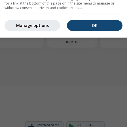
for a link at the bottom of this page or in the site menu to manage or
withdraw consent in privacy and cookie settings.
Manage options
OK
Термики
Метеорологични
Карта на
карти