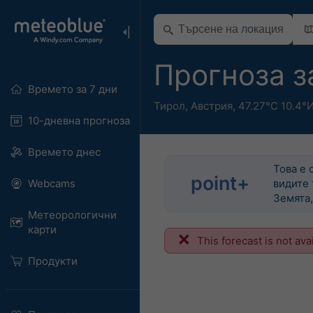
Прогноза з
Времето за 7 дни
Тирол
,
Австрия
,
47.27°С 10.4°
10-дневна прогноза
Времето днес
Това е 
point+
Webcams
видите 
Земята,
Метеорологични
карти
This forecast is not ava
Продукти