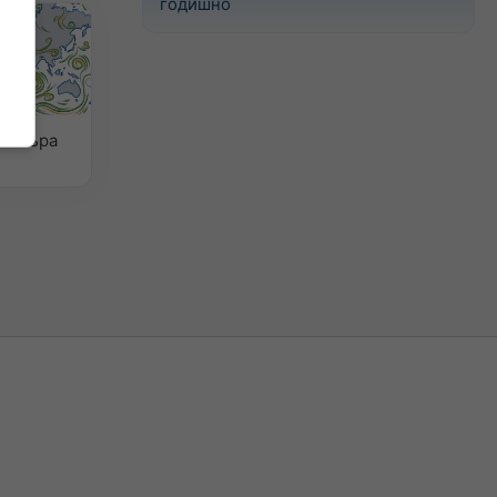
годишно
 вятъра