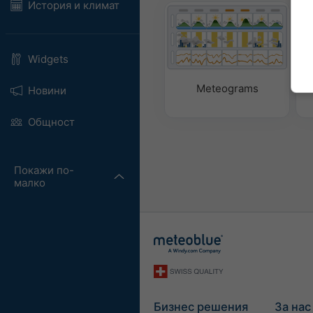
История и климат
Widgets
Meteograms
Новини
Общност
Покажи по-
малко
Бизнес решения
За нас