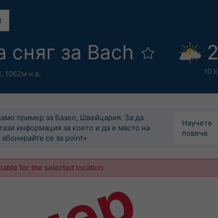
а сняг за Bach
2
10 
И,
1062м н.в.
само пример за Базел, Швейцария. За да
Научете
тази информация за което и да е място на
повече
 абонирайте се за point+
ilable for the selected location