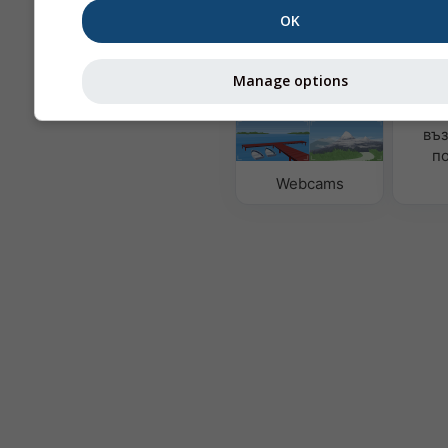
OK
Метеорологични
карти
Manage options
Каче
въз
п
Webcams