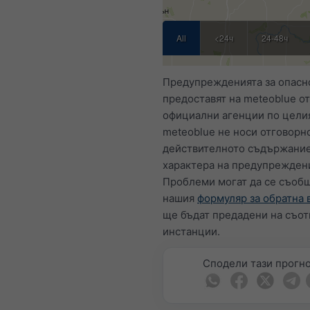
All
<24ч
24-48ч
Предупрежденията за опасн
предоставят на meteoblue от
официални агенции по целия
meteoblue не носи отговорно
действителното съдържание
характера на предупрежден
Проблеми могат да се съобщ
нашия
формуляр за обратна 
ще бъдат предадени на съот
инстанции.
Сподели тази прогн