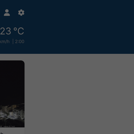
23 °C
 km/h
2:00