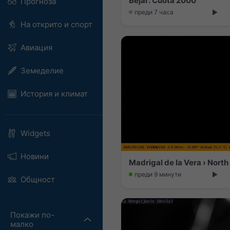
Bejar: Cuota 2000
Прогноза
преди 7 часа
На открито и спорт
Авиация
Земеделие
История и климат
Widgets
Новини
Madrigal de la Vera › North
преди 9 минути
Общност
Покажи по-
малко