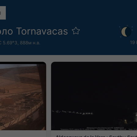
оло Tornavacas
19
С 5.69°З,
888м н.в.