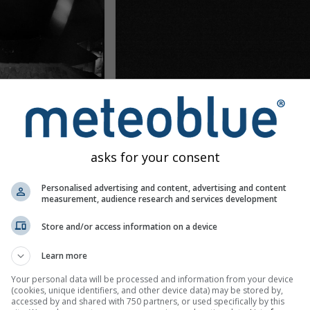
San Juan de Gredos › South: Mojones La Herguijuela - Sierra de Gredos
Разстояние: 39.9 km
преди 7 минути
Разстоян
asks for your consent
Personalised advertising and content, advertising and content
measurement, audience research and services development
Store and/or access information on a device
Learn more
Your personal data will be processed and information from your device
(cookies, unique identifiers, and other device data) may be stored by,
accessed by and shared with 750 partners, or used specifically by this