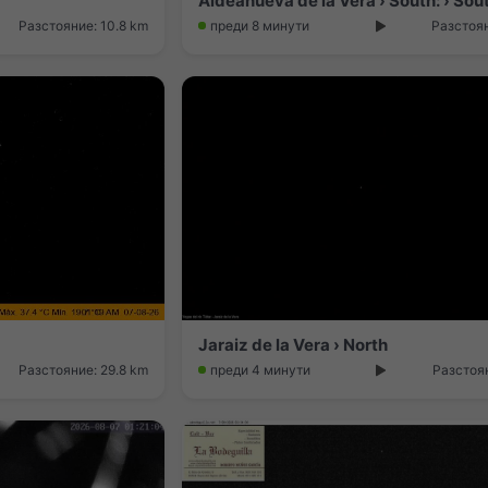
Aldeanueva de la Vera › South: › Sou
Разстояние: 10.8 km
преди 8 минути
Разстоян
Jaraiz de la Vera › North
Разстояние: 29.8 km
преди 4 минути
Разстоян