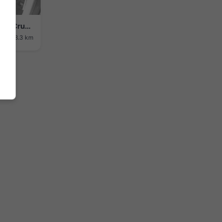
Navarredonda de Gredos › South: Bar el Cruce
ие: 48.3 km