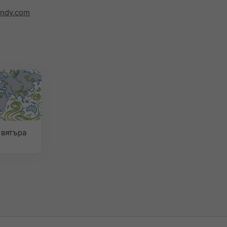
indy.com
 вятъра