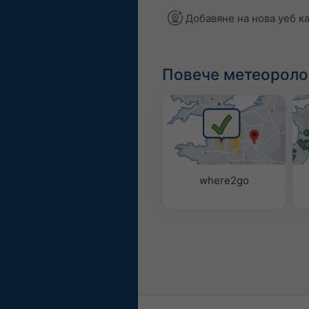
Добавяне на нова уеб к
Повече метеороло
where2go