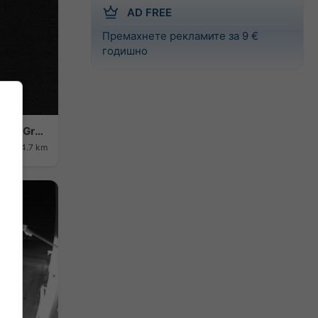
AD FREE
Премахнете рекламите за 9 €
годишно
Hoyos del Espino › South-west: Sierra De Gredos
ие: 44.7 km