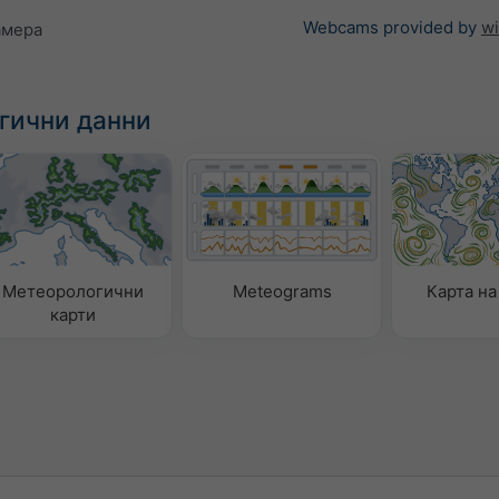
Webcams provided by
w
амера
гични данни
Метеорологични
Meteograms
Карта на
карти