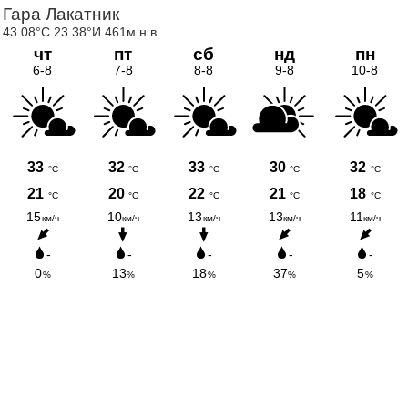
Гара Лакатник
43.08°С 23.38°И 461м н.в.
чт
пт
сб
нд
пн
6-8
7-8
8-8
9-8
10-8
33
32
33
30
32
°C
°C
°C
°C
°C
21
20
22
21
18
°C
°C
°C
°C
°C
15
10
13
13
11
км/ч
км/ч
км/ч
км/ч
км/ч
-
-
-
-
-
0
13
18
37
5
%
%
%
%
%