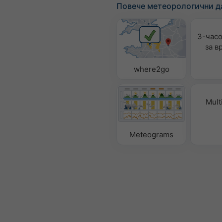
Повече метеорологични д
3-часо
за в
where2go
Mult
Meteograms