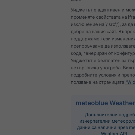
Уиджетът е адаптивен и мож
променяте свойствата на ifr
изключение на \"src\"), за да
добре на вашия сайт. Въпрек
поддържаме тези изменения
препоръчваме да използват
кода, генериран от конфигур
Уиджетът е безплатен за тър
нетърговска употреба. Вижт
подробните условия и препо
ползване на страницата
"Wid
meteoblue Weather
Допълнителни подроб
изчерпателни метеорол
данни са налични чрез me
Weather API.