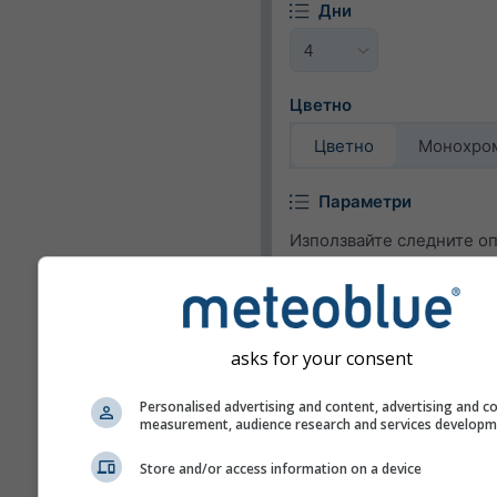
Дни
Цветно
Цветно
Монохро
Параметри
Използвайте следните о
за да добавите или прем
метеорологични парамет
уиджета.
asks for your consent
Пиктограма
Personalised advertising and content, advertising and c
Температура (макс.)
measurement, audience research and services develop
Температура (мин.)
Store and/or access information on a device
Скорост на вятъра