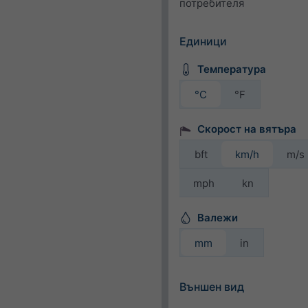
потребителя
Единици
Температура
°C
°F
Скорост на вятъра
bft
km/h
m/s
mph
kn
Валежи
mm
in
Външен вид