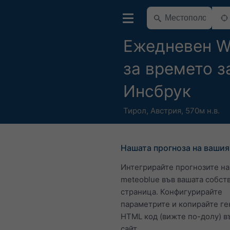
Ежедневен W
за времето з
Инсбрук
Тирол
,
Австрия
,
570м н.в.
Нашата прогноза на вашия
Интегрирайте прогнозите на
meteoblue във вашата собст
страница. Конфигурирайте
параметрите и копирайте г
HTML код (вижте по-долу) в
сайт.