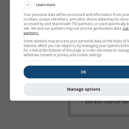
Learn more
Порив на вятъра
Your personal data will be processed and information from you
Посока на вятъра
(cookies, unique identifiers, and other device data) may be store
accessed by and shared with 750 partners, or used specifically b
UV-index
site. We and our partners may use precise geolocation data.
List
partners.
Относителна влажно
Some vendors may process your personal data on the basis of l
Валежи
interest, which you can object to by managing your options belo
for a link at the bottom of this page or in the site menu to manag
withdraw consent in privacy and cookie settings.
Вероятност за валеж
rainSPOT
OK
Налягане
Фон
Manage options
Без фон: Тъмен текс
Без фон: Светъл тек