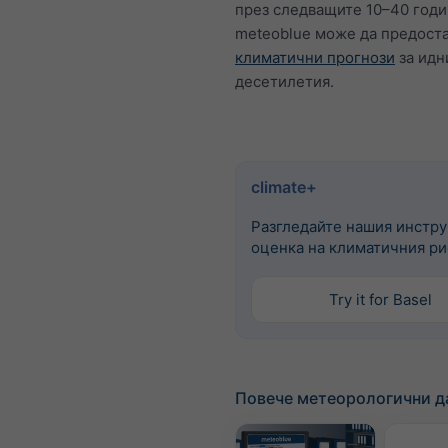
през следващите 10–40 год
meteoblue може да предост
климатични прогнози
за идн
десетилетия.
climate+
Разгледайте нашия инстру
оценка на климатичния ри
Try it for Basel
Повече метеорологични д