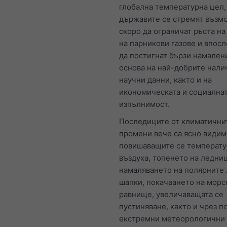
глобална температурна цел,
държавите се стремят възм
скоро да ограничат ръста н
на парникови газове и впос
да постигнат бързи намалени
основа на най-добрите нали
научни данни, както и на
икономическата и социална
изпълнимост.
Последиците от климатични
промени вече са ясно видим
повишаващите се температу
въздуха, топенето на ледни
намаляването на полярните
шапки, покачването на морс
равнище, увеличаващата се
пустиняване, както и чрез п
екстремни метеорологични