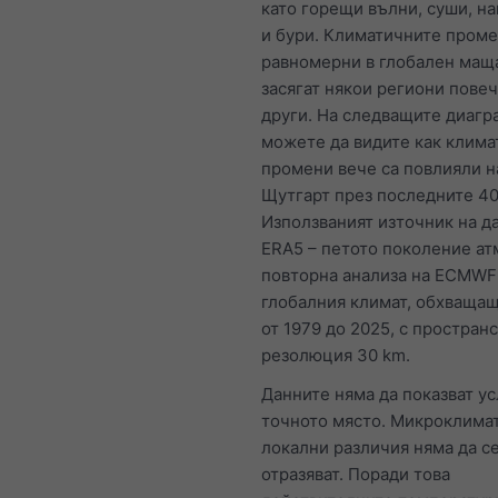
като горещи вълни, суши, н
и бури. Климатичните проме
равномерни в глобален мащ
засягат някои региони повеч
други. На следващите диагр
можете да видите как клима
промени вече са повлияли н
Щутгарт през последните 40
Използваният източник на д
ERA5 – петото поколение а
повторна анализа на ECMWF
глобалния климат, обхваща
от 1979 до 2025, с простран
резолюция 30 km.
Данните няма да показват ус
точното място. Микроклима
локални различия няма да с
отразяват. Поради това