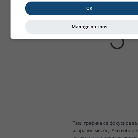
OK
Manage options
Тази графика се фокусира в
избрания месец. Ако избере
август, ще се покажат анома