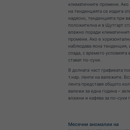
климатичните промени. Ако
на тенденцията се издига от
надясно, тенденцията при в
положителна и в Щутгарт ст
влажно поради климатичнит
промени. Ако е хоризонтална
наблюдава ясна тенденция, 
спада, с времето условията 
стават по-сухи.
В долната част графиката по
т.нар. ленти на валежите. В
лента представя общото ко
валежи за една година – зел
влажни и кафява за по-сухи 
Месечни аномалии на