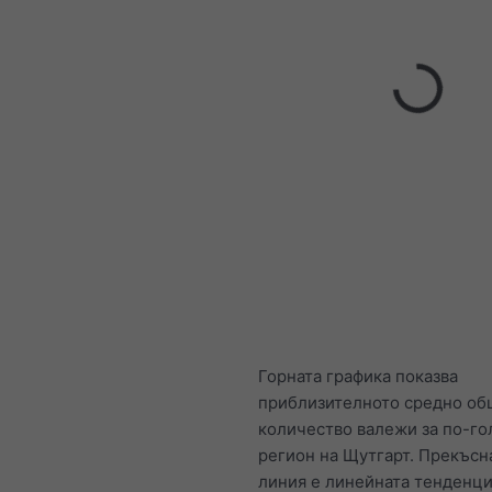
Горната графика показва
приблизителното средно об
количество валежи за по-г
регион на Щутгарт. Прекъсн
линия е линейната тенденци