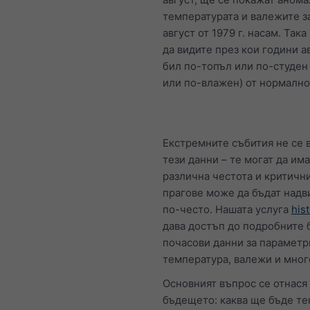
температурата и валежите з
август от 1979 г. насам. Так
да видите през кои години а
бил по-топъл или по-студен 
или по-влажен) от нормално
Екстремните събития не се 
тези данни – те могат да има
различна честота и критичн
прагове може да бъдат над
по-често. Нашата услуга
his
дава достъп до подробните 
почасови данни за параметр
температура, валежи и мног
Основният въпрос се отнася
бъдещето: каква ще бъде т