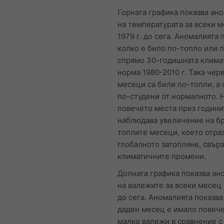
Горната графика показва ан
на температурата за всеки м
1979 г. до сега. Аномалията 
колко е било по-топло или 
спрямо 30-годишната клима
норма 1980-2010 г. Така чер
месеци са били по-топли, а 
по-студени от нормалното. 
повечето места през години
наблюдава увеличение на бр
топлите месеци, което отра
глобалното затопляне, свърз
климатичните промени.
Долната графика показва ан
на валежите за всеки месец о
до сега. Аномалията показва
даден месец е имало повече
малко валежи в сравнение с