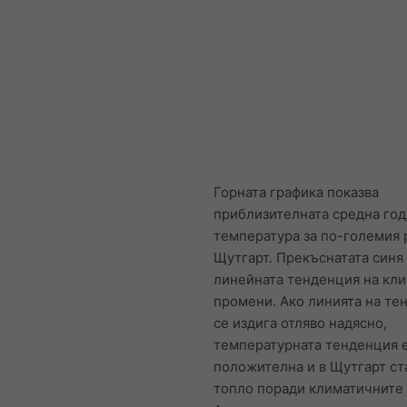
Горната графика показва
приблизителната средна го
температура за по-големия 
Щутгарт. Прекъснатата синя
линейната тенденция на кл
промени. Ако линията на те
се издига отляво надясно,
температурната тенденция 
положителна и в Щутгарт ст
топло поради климатичните