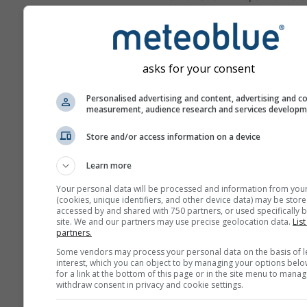
годишната климатична норм
2010 г. Зелените месеци са 
влажни, а кафявите – по-сух
нормалното.
asks for your consent
Personalised advertising and content, advertising and c
measurement, audience research and services develop
Климатични промени – Щу
Store and/or access information on a device
Аномалия на температура
валежите по месеци
Learn more
Месец
Your personal data will be processed and information from you
(cookies, unique identifiers, and other device data) may be store
accessed by and shared with 750 partners, or used specifically b
Jan
Feb
Mar
A
site. We and our partners may use precise geolocation data.
List
partners.
May
Jun
Jul
Au
Some vendors may process your personal data on the basis of l
interest, which you can object to by managing your options belo
Sep
Oct
Nov
De
for a link at the bottom of this page or in the site menu to manag
withdraw consent in privacy and cookie settings.