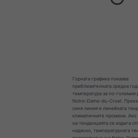
Горната графика показва
приблизителната средна го
температура за по-големия 
Notre-Dame-du-Cruet. Прекъ
синя линия е линейната тен
климатичните промени. Ако
на тенденцията се издига от
надясно, температурната те
положителна и в Notre-Dam