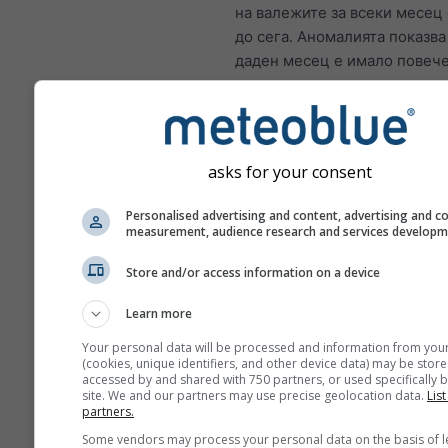
на валежите за всеки месец о
до сега. Аномалията показва
даден месец е имало повече
малко валежи в сравнение с
годишната климатична норм
2010 г. Зелените месеци са 
влажни, а кафявите – по-сух
asks for your consent
нормалното.
Personalised advertising and content, advertising and c
measurement, audience research and services develop
Климатични промени – No
Store and/or access information on a device
du-Cruet Аномалия на
Learn more
температурата и валежите
месеци
Your personal data will be processed and information from you
(cookies, unique identifiers, and other device data) may be store
accessed by and shared with 750 partners, or used specifically b
Месец
site. We and our partners may use precise geolocation data.
List
partners.
Jan
Feb
Mar
A
Some vendors may process your personal data on the basis of l