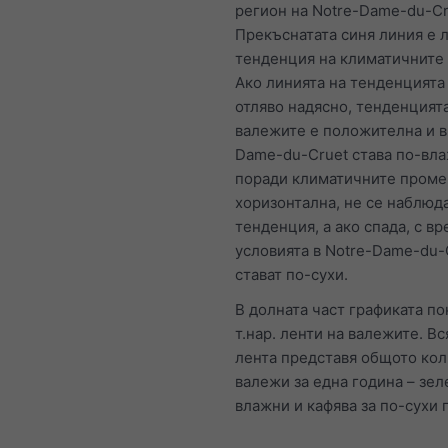
регион на Notre-Dame-du-Cr
Прекъснатата синя линия е 
тенденция на климатичните
Ако линията на тенденцията 
отляво надясно, тенденцият
валежите е положителна и в
Dame-du-Cruet става по-вл
поради климатичните промен
хоризонтална, не се наблюд
тенденция, а ако спада, с в
условията в Notre-Dame-du-
стават по-сухи.
В долната част графиката по
т.нар. ленти на валежите. В
лента представя общото ко
валежи за една година – зел
влажни и кафява за по-сухи 