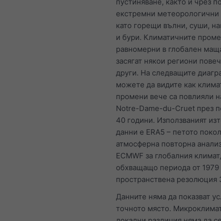
пустиняване, както и чрез п
екстремни метеорологични
като горещи вълни, суши, н
и бури. Климатичните проме
равномерни в глобален мащ
засягат някои региони повеч
други. На следващите диагр
можете да видите как клима
промени вече са повлияли н
Notre-Dame-du-Cruet през 
40 години. Използваният из
данни е ERA5 – петото поко
атмосферна повторна анализ
ECMWF за глобалния климат
обхващащо периода от 1979 
пространствена резолюция 
Данните няма да показват ус
точното място. Микроклима
локални различия няма да с