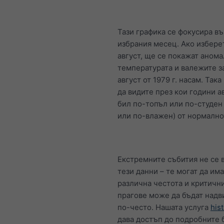
Тази графика се фокусира в
избрания месец. Ако избере
август, ще се покажат анома
температурата и валежите з
август от 1979 г. насам. Так
да видите през кои години а
бил по-топъл или по-студен 
или по-влажен) от нормално
Екстремните събития не се 
тези данни – те могат да има
различна честота и критичн
прагове може да бъдат над
по-често. Нашата услуга
his
дава достъп до подробните 