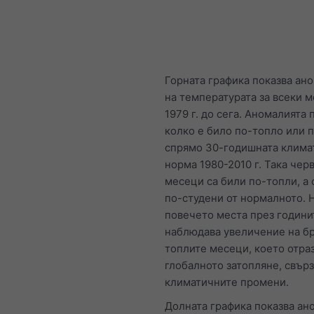
Горната графика показва ан
на температурата за всеки м
1979 г. до сега. Аномалията 
колко е било по-топло или 
спрямо 30-годишната клима
норма 1980-2010 г. Така чер
месеци са били по-топли, а 
по-студени от нормалното. 
повечето места през години
наблюдава увеличение на бр
топлите месеци, което отра
глобалното затопляне, свърз
климатичните промени.
Долната графика показва ан