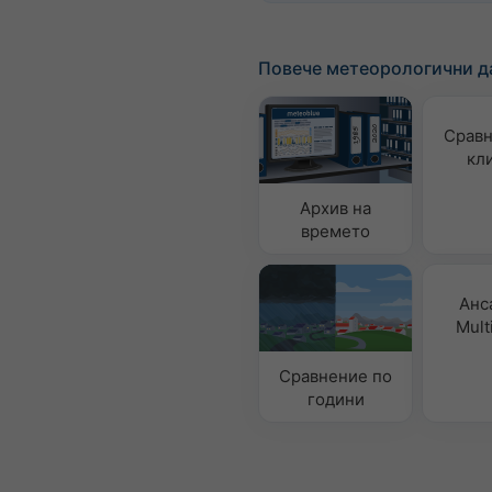
Повече метеорологични д
Сравн
кл
Архив на
времето
Анс
Mult
Сравнение по
години