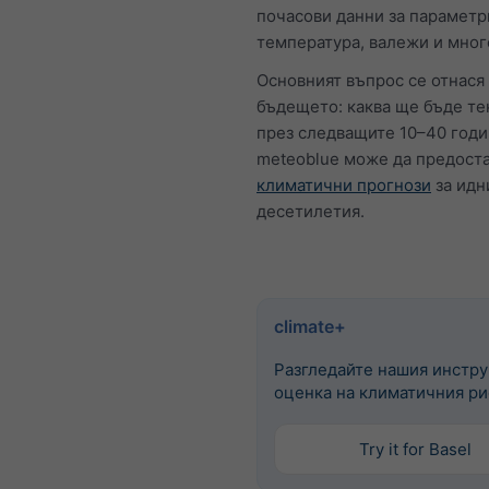
почасови данни за параметр
температура, валежи и мног
Основният въпрос се отнася
бъдещето: каква ще бъде т
през следващите 10–40 год
meteoblue може да предост
климатични прогнози
за идн
десетилетия.
climate+
Разгледайте нашия инстру
оценка на климатичния ри
Try it for Basel