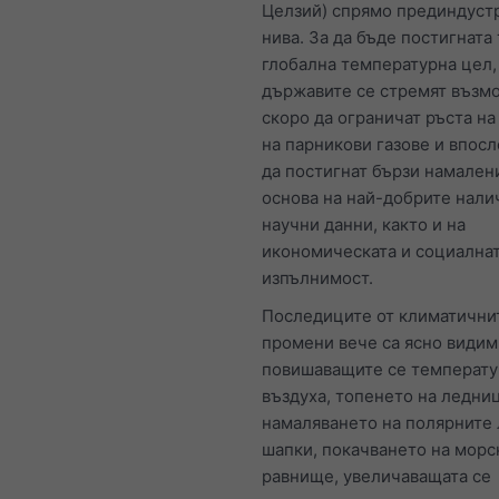
Целзий) спрямо прединдуст
нива. За да бъде постигната 
глобална температурна цел,
държавите се стремят възм
скоро да ограничат ръста н
на парникови газове и впос
да постигнат бързи намалени
основа на най-добрите нали
научни данни, както и на
икономическата и социална
изпълнимост.
Последиците от климатични
промени вече са ясно видим
повишаващите се температу
въздуха, топенето на ледни
намаляването на полярните
шапки, покачването на морс
равнище, увеличаващата се