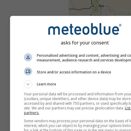
asks for your consent
Personalised advertising and content, advertising and c
measurement, audience research and services develop
Store and/or access information on a device
Learn more
Your personal data will be processed and information from you
(cookies, unique identifiers, and other device data) may be store
accessed by and shared with 750 partners, or used specifically b
site. We and our partners may use precise geolocation data.
List
partners.
Some vendors may process your personal data on the basis of l
interest, which you can object to by managing your options belo
for a link at the bottom of this page or in the site menu to manag