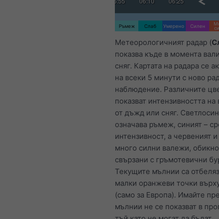
:55
05:10
05:25
05:40
05:55
06:10
06:25
06:40
М
Ръмеж
Слаб
Умерено
Силен
с
Метеорологичният радар (
С
показва къде в момента вал
сняг. Картата на радара се а
на всеки 5 минути с ново ра
наблюдение. Различните цв
показват интензивността на
от дъжд или сняг. Светлосин
означава ръмеж, синият – с
интензивност, а червеният и
много силни валежи, обикн
свързани с гръмотевични бу
Текущите мълнии са отбеляз
малки оранжеви точки върху
(само за Европа). Имайте пр
мълнии не се показват в про
тъй като не могат да бъдат