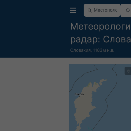
Метеорологи
радар: Слов
Словакия
,
1183м н.в.
©