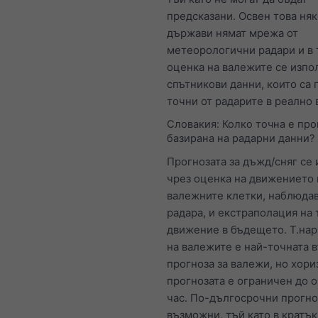
предсказани. Освен това ня
държави нямат мрежа от
метеорологични радари и в 
оценка на валежите се изпо
спътникови данни, които са
точни от радарите в реално 
Словакия: Колко точна е про
базирана на радарни данни?
Прогнозата за дъжд/сняг се 
чрез оценка на движението 
валежните клетки, наблюдав
радара, и екстраполация на 
движение в бъдещето. Т.нар
на валежите е най-точната 
прогноза за валежи, но хори
прогнозата е ограничен до 
час. По-дългосрочни прогно
възможни, тъй като в кратък