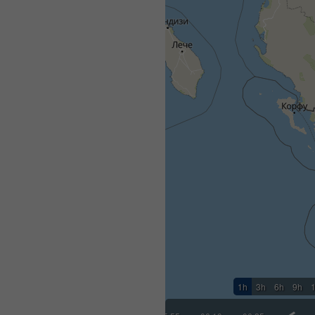
1h
3h
6h
9h