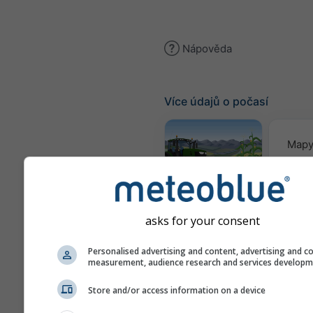
Nápověda
Více údajů o počasí
Mapy
Meteogram
AGRO
asks for your consent
Se
Personalised advertising and content, advertising and c
measurement, audience research and services develop
pře
Store and/or access information on a device
Webkamery