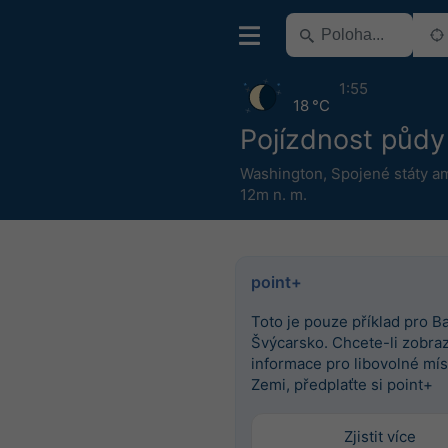
1:55
18 °C
Pojízdnost půdy
Washington
,
Spojené státy a
12m n. m.
point+
Toto je pouze příklad pro Ba
Švýcarsko. Chcete-li zobrazi
informace pro libovolné mís
Zemi, předplaťte si point+
Zjistit více