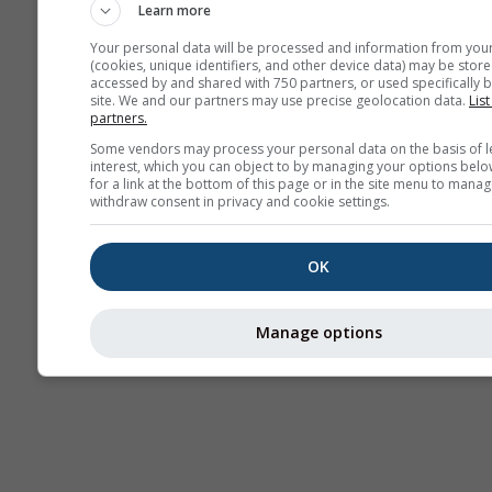
Learn more
Your personal data will be processed and information from you
(cookies, unique identifiers, and other device data) may be store
accessed by and shared with 750 partners, or used specifically b
site. We and our partners may use precise geolocation data.
List
partners.
Some vendors may process your personal data on the basis of l
interest, which you can object to by managing your options belo
for a link at the bottom of this page or in the site menu to manag
withdraw consent in privacy and cookie settings.
OK
Manage options