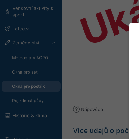
Uk
Venkovní aktivity &
sport
Letectví
Zemědělství
Meteogram AGRO
Okna pro setí
Okna pro postřik
Pojízdnost půdy
Nápověda
Historie & klima
Více údajů o počasí