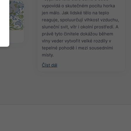
vypovídá o skutečném pocitu horka
jen málo. Jak lidské tělo na teplo
reaguje, spoluurčují vlhkost vzduchu,
sluneční svit, vítr i okolní prostředí. A
právě tyto činitele dokážou během
větru
vlny veder vytvořit velké rozdíly v
tepelné pohodě i mezi sousedními
místy.
Číst dál