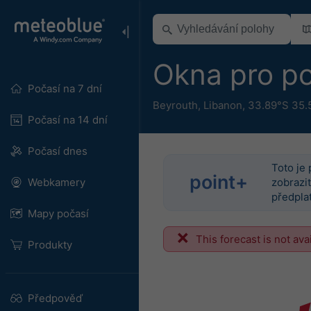
Okna pro po
Počasí na 7 dní
Beyrouth
,
Libanon
,
33.89°S 35.
Počasí na 14 dní
Počasí dnes
Toto je 
point+
Webkamery
zobrazit
předplať
Mapy počasí
This forecast is not ava
Produkty
Předpověď