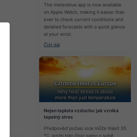
The meteoblue app is now available
on Apple Watch, making it easier than
ever to check current conditions and
detailed forecasts with a quick glance
at your wrist.
Číst dál
Nejen teplota vzduchu: jak vzniká
tepelný stres
Předpověď počasí sice může hlásit 35
°C, jenže toto číslo samo o sobě