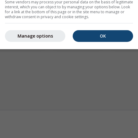
Some vendors may process your personal data on the basis of legitimate
interest, which you can object to by managing your options below. Look
for a link at the bottom of this page or in the site menu to manage or
withdraw consent in privacy and cookie settings.
Manage options
OK
Trajektorie
AIR
Mapa 