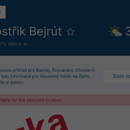
střik Bejrút
5°V,
40m n. m.
pouze příklad pro Basilej, Švýcarsko. Chcete-li
 tyto informace pro libovolné místo na Zemi,
Zjistit ví
te si point+
ilable for the selected location