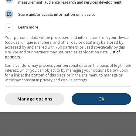
ázka
measurement, audience research and services development
Store and/or access information on a device
Learn more
Your personal data will be processed and information from your device
(cookies, unique identifiers, and other device data) may be stored by,
accessed by and shared with 750 partners, or used specifically by this
site. We and our partners may use precise geolocation data.
List of
partners.
Some vendors may process your personal data on the basis of legitimate
interest, which you can object to by managing your options below. Look
for a link at the bottom of this page or in the site menu to manage or
withdraw consent in privacy and cookie settings.
Manage options
OK