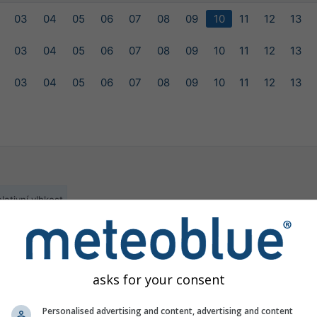
03
04
05
06
07
08
09
10
11
12
13
03
04
05
06
07
08
09
10
11
12
13
03
04
05
06
07
08
09
10
11
12
13
lativní vlhkost
ilable for the selected location
asks for your consent
Personalised advertising and content, advertising and content