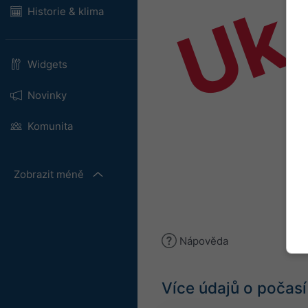
Uk
Historie & klima
Widgets
Novinky
Komunita
Zobrazit méně
Nápověda
Více údajů o počasí