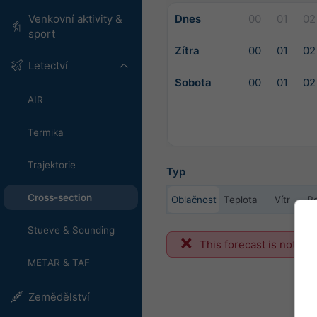
Dnes
00
01
02
Venkovní aktivity &
sport
Zítra
00
01
02
Letectví
Sobota
00
01
02
AIR
Termika
Trajektorie
Typ
Cross-section
Oblačnost
Teplota
Vítr
Re
Stueve & Sounding
This forecast is not ava
METAR & TAF
Zemědělství