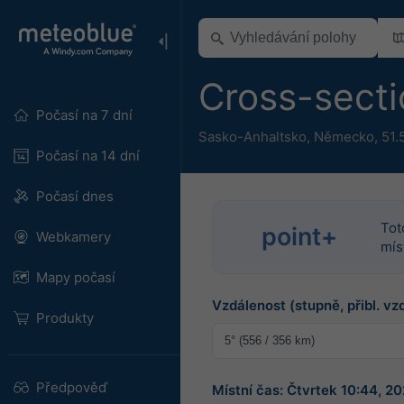
Cross-sect
Počasí na 7 dní
Sasko-Anhaltsko
,
Německo
,
51.
Počasí na 14 dní
Počasí dnes
Tot
point+
Webkamery
mís
Mapy počasí
Vzdálenost (stupně, přibl. vz
Produkty
Předpověď
Místní čas: Čtvrtek 10:44, 