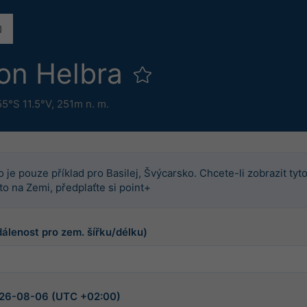
ion Helbra
55°S 11.5°V,
251m n. m.
o je pouze příklad pro Basilej, Švýcarsko. Chcete-li zobrazit tyt
to na Zemi, předplaťte si point+
dálenost pro zem. šířku/délku)
2026-08-06 (UTC +02:00)