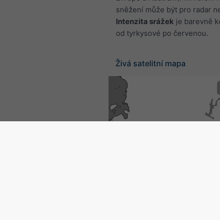
sněžení může být pro radar ne
Intenzita srážek
je barevně 
od tyrkysové po červenou.
Živá satelitní mapa