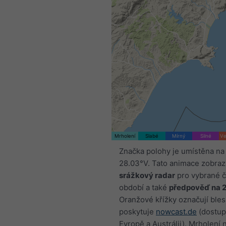
Mrholení
Slabé
Mírný
Silné
Ve
Značka polohy je umístěna na
28.03°V. Tato animace zobraz
srážkový radar
pro vybrané 
období a také
předpověď na 
Oranžové křížky označují bles
poskytuje
nowcast.de
(dostup
Evropě a Austrálii). Mrholení