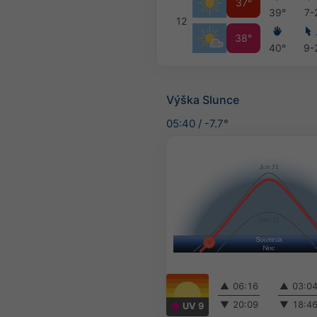
37°
39°
7-
12
38°
40°
9-
Výška Slunce
05:40
/
-7.7°
▲
06:16
▲
03:0
▼
20:09
▼
18:4
UV 9