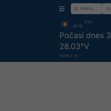
6:00
23 °C
Počasí dnes 
28.03°V
150m n. m.