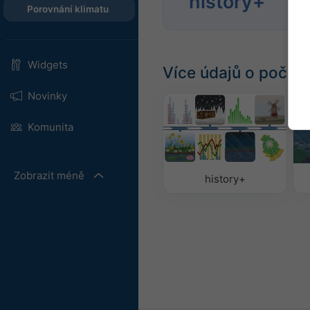
history+
194
Porovnání klimatu
Widgets
Více údajů o počasí
Novinky
Komunita
Zobrazit méně
history+