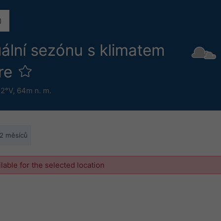
ální sezónu s klimatem
ure
42°V,
64m n. m.
12 měsíců
ilable for the selected location