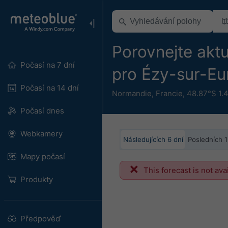
Porovnejte aktu
Počasí na 7 dní
pro Ézy-sur-E
Počasí na 14 dní
Normandie
,
Francie
,
48.87°S 1.
Počasí dnes
Webkamery
Následujících 6 dní
Posledních 
Mapy počasí
This forecast is not ava
Produkty
Předpověď