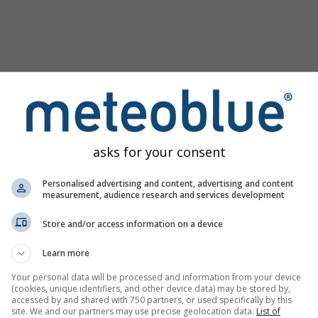
asks for your consent
Personalised advertising and content, advertising and content
measurement, audience research and services development
Store and/or access information on a device
obrázek
Learn more
Your personal data will be processed and information from your device
(cookies, unique identifiers, and other device data) may be stored by,
accessed by and shared with 750 partners, or used specifically by this
site. We and our partners may use precise geolocation data.
List of
yzujte historická meteorologická data od roku
Try it for