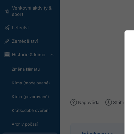
Venkovní aktivity &
sport
Letectví
Zemědělství
Historie & klima
Změna klimatu
Klima (modelované)
Klima (pozorované)
Nápověda
Stáhnout 
Krátkodobé ověření
Archiv počasí
Anal