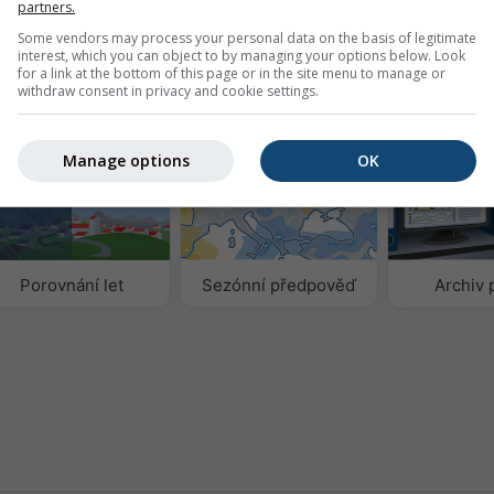
partners.
0
Basel
Some vendors may process your personal data on the basis of legitimate
interest, which you can object to by managing your options below. Look
for a link at the bottom of this page or in the site menu to manage or
withdraw consent in privacy and cookie settings.
Manage options
OK
Porovnání let
Sezónní předpověď
Archiv 