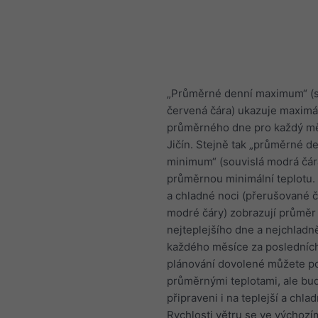
„Průměrné denní maximum“ (s
červená čára) ukazuje maximál
průměrného dne pro každý mě
Jičín. Stejně tak „průměrné d
minimum“ (souvislá modrá čár
průměrnou minimální teplotu.
a chladné noci (přerušované 
modré čáry) zobrazují průměr
nejteplejšího dne a nejchladně
každého měsíce za posledních 
plánování dovolené můžete po
průměrnými teplotami, ale bu
připraveni i na teplejší a chlad
Rychlosti větru se ve výchozí