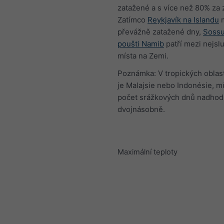
zatažené a s více než 80% za 
Zatímco
Reykjavík na Islandu
převážně zatažené dny,
Sossu
poušti Namib
patří mezi nejsl
místa na Zemi.
Poznámka: V tropických oblast
je Malajsie nebo Indonésie, m
počet srážkových dnů nadhod
dvojnásobně.
Maximální teploty