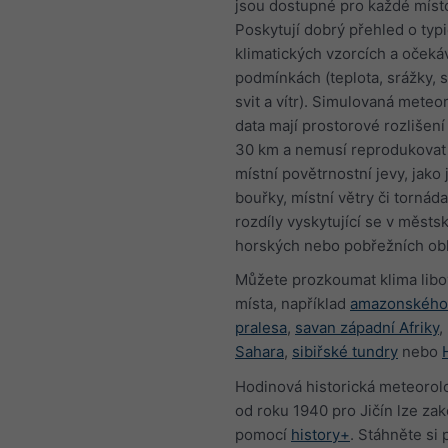
jsou dostupné pro každé míst
Poskytují dobrý přehled o typ
klimatických vzorcích a oček
podmínkách (teplota, srážky, 
svit a vítr). Simulovaná meteo
data mají prostorové rozlišení
30 km a nemusí reprodukovat
místní povětrnostní jevy, jako 
bouřky, místní větry či tornáda
rozdíly vyskytující se v městs
horských nebo pobřežních obl
Můžete prozkoumat klima lib
místa, například
amazonského
pralesa
,
savan západní Afriky
,
Sahara
,
sibiřské tundry
nebo
Hodinová historická meteorol
od roku 1940 pro Jičín lze zak
pomocí
history+
. Stáhněte si