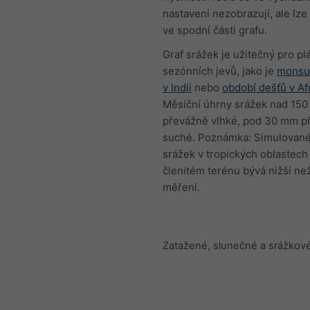
nastavení nezobrazují, ale lze
ve spodní části grafu.
Graf srážek je užitečný pro pl
sezónních jevů, jako je
monsu
v Indii
nebo
období dešťů v Af
Měsíční úhrny srážek nad 150
převážně vlhké, pod 30 mm p
suché. Poznámka: Simulované
srážek v tropických oblastech 
členitém terénu bývá nižší ne
měření.
Zatažené, slunečné a srážkov