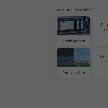
Více údajů o počasí
Por
kl
Archiv počasí
Mult
Ens
Porovnání let