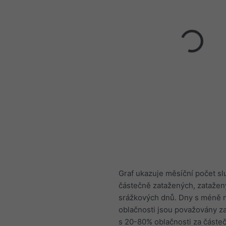
Graf ukazuje měsíční počet s
částečně zatažených, zatažen
srážkových dnů. Dny s méně 
oblačnosti jsou považovány z
s 20-80% oblačnosti za částe