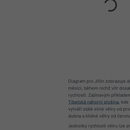
Diagram pro Jičín zobrazuje d
měsíci, během nichž vítr dosa
rychlosti. Zajímavým příklade
Tibetská náhorní plošina
, kd
vytváří stálé silné větry od pr
dubna a klidné větry od června
Jednotky rychlosti větru lze z