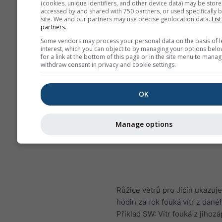
(cookies, unique identifiers, and other device data) may be store
accessed by and shared with 750 partners, or used specifically b
site. We and our partners may use precise geolocation data.
List
partners.
Some vendors may process your personal data on the basis of l
interest, which you can object to by managing your options belo
for a link at the bottom of this page or in the site menu to manag
withdraw consent in privacy and cookie settings.
OK
Manage options
Růžice větrů pro Jičín ukazuje,
hodin za rok fouká vítr z dan
Příklad SW: Vítr fouká z jihoz