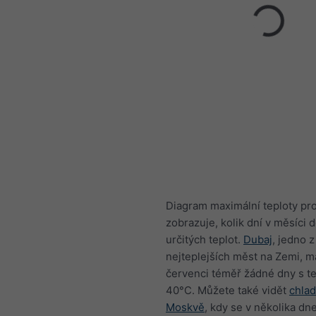
Diagram maximální teploty pro
zobrazuje, kolik dní v měsíci
určitých teplot.
Dubaj
, jedno z
nejteplejších měst na Zemi, m
červenci téměř žádné dny s t
40°C. Můžete také vidět
chlad
Moskvě
, kdy se v několika dn