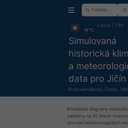
0 km/h
7:50
16 °C
Simulovaná
historická kli
a meteorologi
data pro Jičín
Královéhradecký
,
Česko
,
288
Klimatické diagramy meteoblu
založeny na 30 letech hodino
simulací meteorologických mo