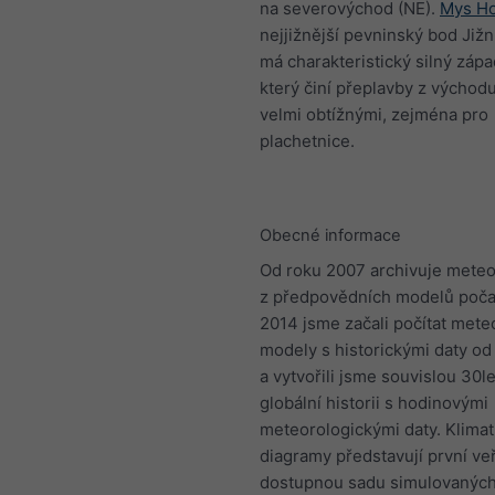
na severovýchod (NE).
Mys H
nejjižnější pevninský bod Jižn
má charakteristický silný západ
který činí přeplavby z východ
velmi obtížnými, zejména pro
plachetnice.
Obecné informace
Od roku 2007 archivuje meteo
z předpovědních modelů počas
2014 jsme začali počítat mete
modely s historickými daty od
a vytvořili jsme souvislou 30l
globální historii s hodinovými
meteorologickými daty. Klimat
diagramy představují první ve
dostupnou sadu simulovanýc