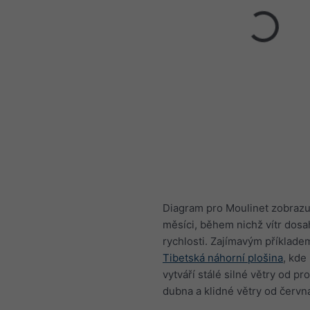
Diagram pro Moulinet zobrazu
měsíci, během nichž vítr dosa
rychlosti. Zajímavým příklade
Tibetská náhorní plošina
, kd
vytváří stálé silné větry od pr
dubna a klidné větry od června