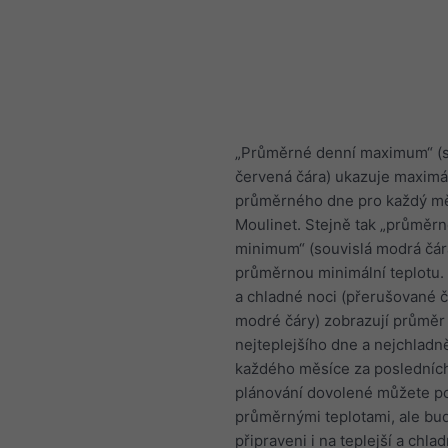
„Průměrné denní maximum“ (s
červená čára) ukazuje maximál
průměrného dne pro každý mě
Moulinet. Stejně tak „průměr
minimum“ (souvislá modrá čár
průměrnou minimální teplotu.
a chladné noci (přerušované 
modré čáry) zobrazují průměr
nejteplejšího dne a nejchladně
každého měsíce za posledních 
plánování dovolené můžete po
průměrnými teplotami, ale bu
připraveni i na teplejší a chlad