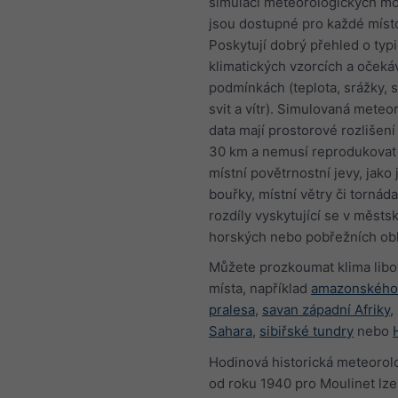
simulací meteorologických mo
jsou dostupné pro každé míst
Poskytují dobrý přehled o typ
klimatických vzorcích a oček
podmínkách (teplota, srážky, 
svit a vítr). Simulovaná meteo
data mají prostorové rozlišení
30 km a nemusí reprodukovat
místní povětrnostní jevy, jako 
bouřky, místní větry či tornáda
rozdíly vyskytující se v městs
horských nebo pobřežních obl
Můžete prozkoumat klima lib
místa, například
amazonského
pralesa
,
savan západní Afriky
,
Sahara
,
sibiřské tundry
nebo
Hodinová historická meteorol
od roku 1940 pro Moulinet lze