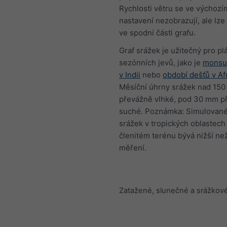
Rychlosti větru se ve výchozí
nastavení nezobrazují, ale lze
ve spodní části grafu.
Graf srážek je užitečný pro pl
sezónních jevů, jako je
monsu
v Indii
nebo
období dešťů v Af
Měsíční úhrny srážek nad 150
převážně vlhké, pod 30 mm p
suché. Poznámka: Simulované
srážek v tropických oblastech 
členitém terénu bývá nižší ne
měření.
Zatažené, slunečné a srážkov