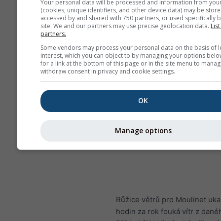
Your personal data will be processed and information from you
(cookies, unique identifiers, and other device data) may be store
accessed by and shared with 750 partners, or used specifically b
site. We and our partners may use precise geolocation data.
List
partners.
Some vendors may process your personal data on the basis of l
interest, which you can object to by managing your options belo
for a link at the bottom of this page or in the site menu to manag
withdraw consent in privacy and cookie settings.
OK
Manage options
Růžice větrů pro Moulinet ukaz
hodin za rok fouká vítr z dan