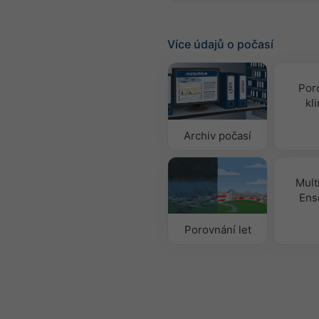
Více údajů o počasí
Por
kl
Archiv počasí
Mult
Ens
Porovnání let