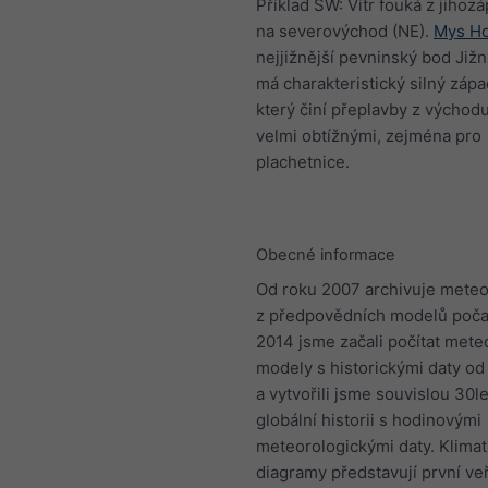
Příklad SW: Vítr fouká z jihoz
na severovýchod (NE).
Mys H
nejjižnější pevninský bod Jižn
má charakteristický silný západ
který činí přeplavby z východ
velmi obtížnými, zejména pro
plachetnice.
Obecné informace
Od roku 2007 archivuje meteo
z předpovědních modelů počas
2014 jsme začali počítat mete
modely s historickými daty od
a vytvořili jsme souvislou 30l
globální historii s hodinovými
meteorologickými daty. Klimat
diagramy představují první ve