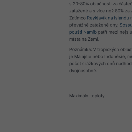
s 20-80% oblačnosti za částe
zatažené a s více než 80% za 
Zatímco
Reykjavík na Islandu
převážně zatažené dny,
Sossu
poušti Namib
patří mezi nejsl
místa na Zemi.
Poznámka: V tropických oblast
je Malajsie nebo Indonésie, m
počet srážkových dnů nadhod
dvojnásobně.
Maximální teploty