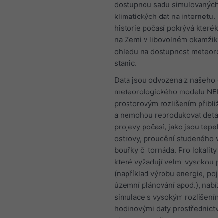
dostupnou sadu simulovanýc
klimatických dat na internetu.
historie počasí pokrývá kterék
na Zemi v libovolném okamžik
ohledu na dostupnost meteor
stanic.
Data jsou odvozena z našeho 
meteorologického modelu NE
prostorovým rozlišením přibl
a nemohou reprodukovat detail
projevy počasí, jako jsou tepe
ostrovy, proudění studeného 
bouřky či tornáda. Pro lokality 
které vyžadují velmi vysokou 
(například výrobu energie, poji
územní plánování apod.), nab
simulace s vysokým rozlišení
hodinovými daty prostřednic