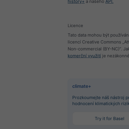
history+
a našeho
API.
Licence
Tato data mohou být používán
licencí Creative Commons „Att
Non-commercial (BY-NC)“. Jak
komerční využití
je nezákonné
climate+
Prozkoumejte náš nástroj p
hodnocení klimatických rizi
Try it for Basel