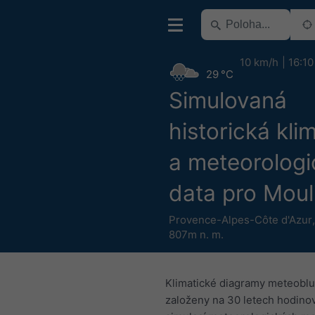
10 km/h
16:10
29 °C
Simulovaná
historická kli
a meteorologi
data pro Moul
Provence-Alpes-Côte d'Azur
807m n. m.
Klimatické diagramy meteoblu
založeny na 30 letech hodino