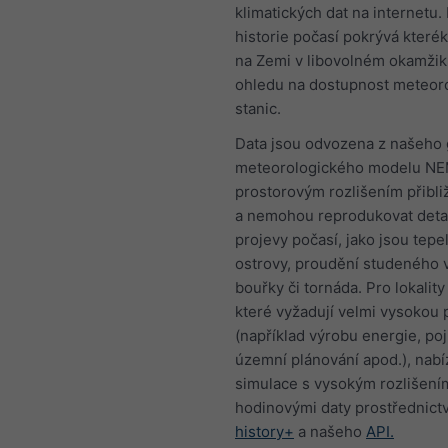
klimatických dat na internetu.
historie počasí pokrývá kterék
na Zemi v libovolném okamžik
ohledu na dostupnost meteor
stanic.
Data jsou odvozena z našeho 
meteorologického modelu NE
prostorovým rozlišením přibl
a nemohou reprodukovat detail
projevy počasí, jako jsou tepe
ostrovy, proudění studeného 
bouřky či tornáda. Pro lokality 
které vyžadují velmi vysokou 
(například výrobu energie, poji
územní plánování apod.), nab
simulace s vysokým rozlišení
hodinovými daty prostřednic
history+
a našeho
API.