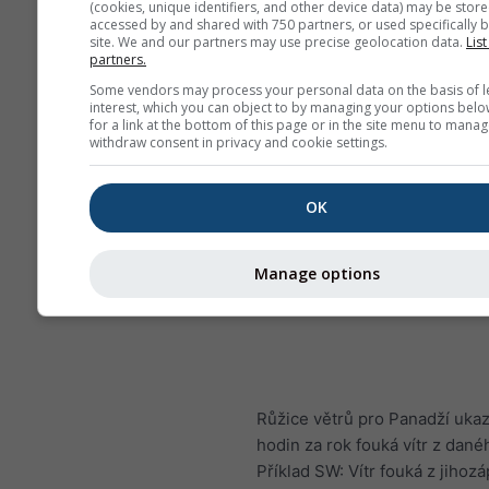
(cookies, unique identifiers, and other device data) may be store
accessed by and shared with 750 partners, or used specifically b
site. We and our partners may use precise geolocation data.
List
partners.
Some vendors may process your personal data on the basis of l
interest, which you can object to by managing your options belo
for a link at the bottom of this page or in the site menu to manag
withdraw consent in privacy and cookie settings.
OK
Manage options
Růžice větrů pro Panadží ukaz
hodin za rok fouká vítr z dan
Příklad SW: Vítr fouká z jihoz