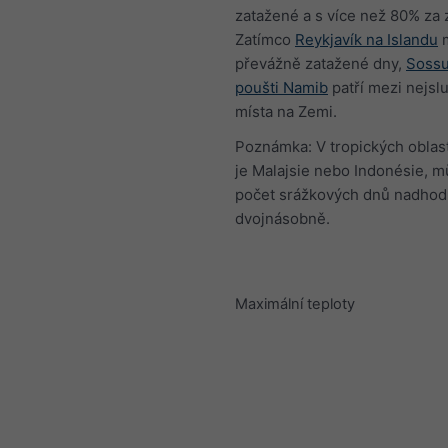
zatažené a s více než 80% za 
Zatímco
Reykjavík na Islandu
převážně zatažené dny,
Sossu
poušti Namib
patří mezi nejsl
místa na Zemi.
Poznámka: V tropických oblast
je Malajsie nebo Indonésie, m
počet srážkových dnů nadhod
dvojnásobně.
Maximální teploty