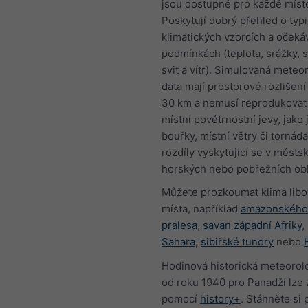
jsou dostupné pro každé míst
Poskytují dobrý přehled o typ
klimatických vzorcích a oček
podmínkách (teplota, srážky, 
svit a vítr). Simulovaná meteo
data mají prostorové rozlišení
30 km a nemusí reprodukovat
místní povětrnostní jevy, jako 
bouřky, místní větry či tornáda
rozdíly vyskytující se v městs
horských nebo pobřežních obl
Můžete prozkoumat klima lib
místa, například
amazonského
pralesa
,
savan západní Afriky
,
Sahara
,
sibiřské tundry
nebo
Hodinová historická meteorol
od roku 1940 pro Panadží lze 
pomocí
history+
. Stáhněte si