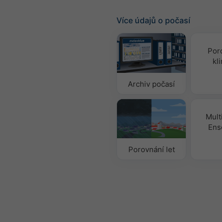
Více údajů o počasí
Por
kl
Archiv počasí
Mult
Ens
Porovnání let