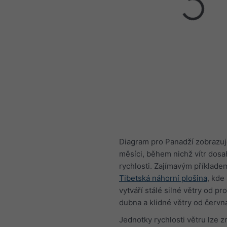
Diagram pro Panadží zobrazuj
měsíci, během nichž vítr dosa
rychlosti. Zajímavým příklade
Tibetská náhorní plošina
, kd
vytváří stálé silné větry od pr
dubna a klidné větry od června
Jednotky rychlosti větru lze z