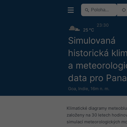
23:30
25 °C
Simulovaná
historická kli
a meteorologi
data pro Pana
Goa
,
Indie
,
16m n. m.
Klimatické diagramy meteoblu
založeny na 30 letech hodino
simulací meteorologických mo