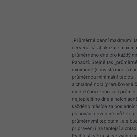
„Průměrné denní maximum“ (s
červená čára) ukazuje maximál
průměrného dne pro každý mě
Panadží. Stejně tak „průměrn
minimum“ (souvislá modrá čár
průměrnou minimální teplotu.
a chladné noci (přerušované 
modré čáry) zobrazují průměr
nejteplejšího dne a nejchladně
každého měsíce za posledních 
plánování dovolené můžete po
průměrnými teplotami, ale bu
připraveni i na teplejší a chlad
Rychlosti větru se ve výchozí