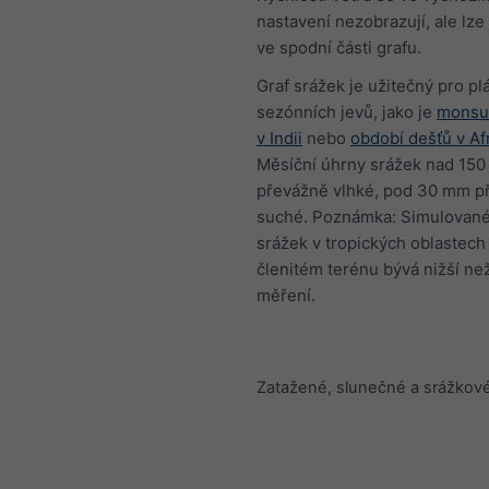
nastavení nezobrazují, ale lze
ve spodní části grafu.
Graf srážek je užitečný pro pl
sezónních jevů, jako je
monsu
v Indii
nebo
období dešťů v Af
Měsíční úhrny srážek nad 150
převážně vlhké, pod 30 mm p
suché. Poznámka: Simulované
srážek v tropických oblastech 
členitém terénu bývá nižší ne
měření.
Zatažené, slunečné a srážkov