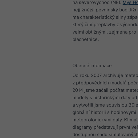
na severovýchod (NE).
Mys H
nejjižnější pevninský bod Jižn
má charakteristický silný západ
který činí přeplavby z východ
velmi obtížnými, zejména pro
plachetnice.
Obecné informace
Od roku 2007 archivuje meteo
z předpovědních modelů počas
2014 jsme začali počítat mete
modely s historickými daty od
a vytvořili jsme souvislou 30l
globální historii s hodinovými
meteorologickými daty. Klimat
diagramy představují první ve
dostupnou sadu simulovanýc