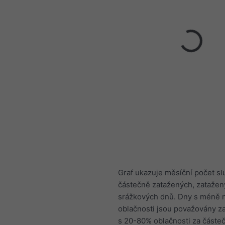
Graf ukazuje měsíční počet s
částečně zatažených, zatažen
srážkových dnů. Dny s méně 
oblačnosti jsou považovány z
s 20-80% oblačnosti za částe