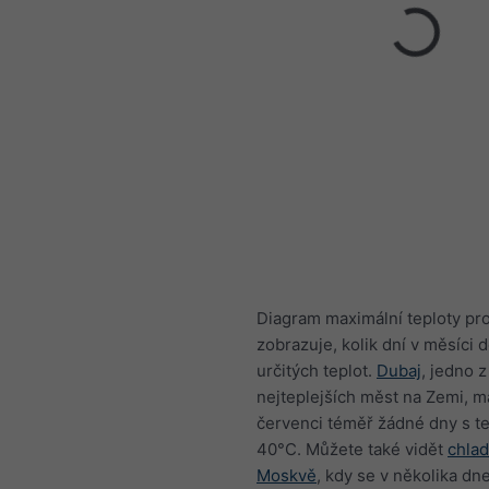
Diagram maximální teploty pr
zobrazuje, kolik dní v měsíci
určitých teplot.
Dubaj
, jedno z
nejteplejších měst na Zemi, m
červenci téměř žádné dny s t
40°C. Můžete také vidět
chlad
Moskvě
, kdy se v několika dn